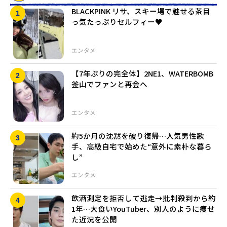
BLACKPINK リサ、スキー場で魅せる茶目
っ気たっぷりセルフィー♥
エンタメ
【7年ぶりの完全体】2NE1、WATERBOMB
釜山でファンと再会へ
エンタメ
約5か月の沈黙を破り復帰…人気男性歌
手、高級自宅で始めた“意外に素朴な暮ら
し”
エンタメ
飲酒測定を拒否して逃走→批判殺到から約
1年…大食いYouTuber、別人のように痩せ
た近況を公開