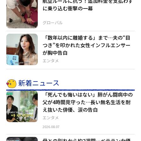
航空ルールに抗う！追加料金を支払わず
に乗り込む衝撃の一幕
グローバル
「数年以内に離婚する」まで…夫の“目
つき”を叩かれた女性インフルエンサー
が胸中告白
エンタメ
新着ニュース
「死んでも悔いはない」肺がん闘病中の
父が4時間見守った…長い無名生活を耐
え抜いた俳優、涙の告白
エンタメ
2026.08.07
母との別れから約2週間…ベテラン女優