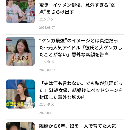
驚き…イケメン俳優、意外すぎる“弱
点”をさらけ出す
エンタメ
2026.08.07
“ケンカ最強”のイメージとは真逆だっ
た…元人気アイドル「彼氏と大ゲンカし
たことがない」意外な素顔を告白
エンタメ
2026.08.07
「夫は何も言わない。でも私が無理だっ
た」51歳女優、結婚後にベッドシーンを
封印した意外な胸の内
エンタメ
2026.08.07
離婚から6年、娘を一人で育てた人気