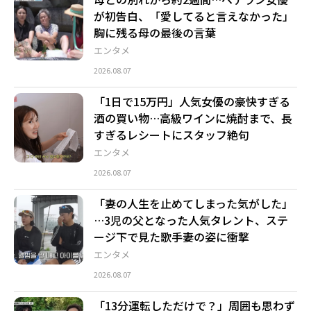
が初告白、「愛してると言えなかった」
胸に残る母の最後の言葉
エンタメ
2026.08.07
「1日で15万円」人気女優の豪快すぎる
酒の買い物…高級ワインに焼酎まで、長
すぎるレシートにスタッフ絶句
エンタメ
2026.08.07
「妻の人生を止めてしまった気がした」
…3児の父となった人気タレント、ステ
ージ下で見た歌手妻の姿に衝撃
エンタメ
2026.08.07
「13分運転しただけで？」周囲も思わず