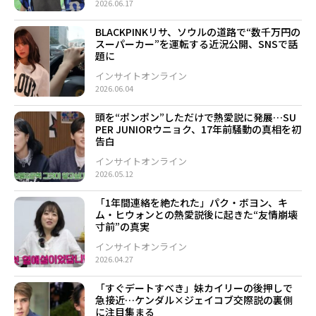
2026.06.17
BLACKPINKリサ、ソウルの道路で“数千万円の
スーパーカー”を運転する近況公開、SNSで話
題に
インサイトオンライン
2026.06.04
頭を“ポンポン”しただけで熱愛説に発展…SU
PER JUNIORウニョク、17年前騒動の真相を初
告白
インサイトオンライン
2026.05.12
「1年間連絡を絶たれた」パク・ボヨン、キ
ム・ヒウォンとの熱愛説後に起きた“友情崩壊
寸前”の真実
インサイトオンライン
2026.04.27
「すぐデートすべき」妹カイリーの後押しで
急接近…ケンダル×ジェイコブ交際説の裏側
に注目集まる