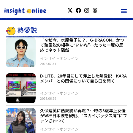
熱愛説
「なぜ今、水原希子に？」G-DRAGON、かつ
て熱愛説の相手に“いいね”…たった一度の反
応でネット騒然
インサイトオンライン
2026.07.31
D-LITE、20年目にして浮上した熱愛説…KARA
メンバーとの関係について自ら口を開く
インサイトオンライン
2026.06.29
久保建英に熱愛説が再燃？…噂の3歳年上女優
がW杯日本戦を観戦、“スカイボックス席”にフ
ァンざわつく
インサイトオンライン