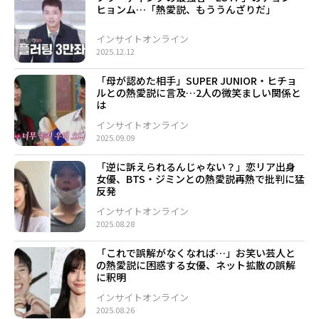
ヒョンム…「熱愛説、もううんざりだ」
インサイトオンライン
2025.12.12
「母が認めた相手」SUPER JUNIOR・ヒチョ
ルとの熱愛説に言及…2人の微笑ましい関係と
は
インサイトオンライン
2025.09.09
「逆に訴えられるんじゃない？」恋リア出身
女優、BTS・ジミンとの熱愛説再熱で批判に猛
反発
インサイトオンライン
2025.08.28
「これで誤解がなくなれば…」お笑い芸人と
の熱愛説に困惑する女優、ネット拡散の誤解
に釈明
インサイトオンライン
2025.08.26