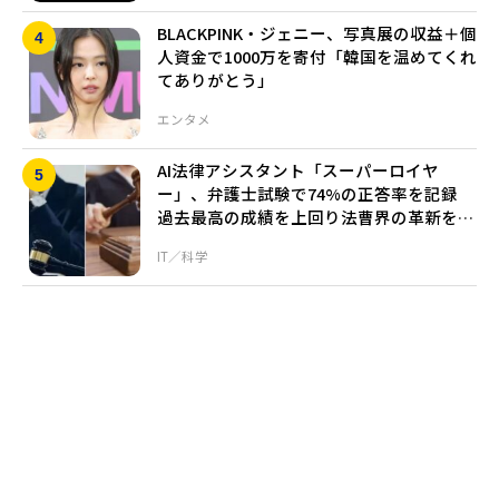
BLACKPINK・ジェニー、写真展の収益＋個
人資金で1000万を寄付「韓国を温めてくれ
てありがとう」
エンタメ
AI法律アシスタント「スーパーロイヤ
ー」、弁護士試験で74%の正答率を記録
過去最高の成績を上回り法曹界の革新を証
明
IT／科学