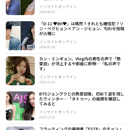
インサイトオンライン
2026.04.23
「D-11 ♥BH♥」は偶然？それとも確信犯？ソ
ン・ベクヒョン×アン・ジヒョン、匂わせ投稿
が火種に
インサイトオンライン
2026.02.19
カン・ミンギョン、Vlog内の男性の声で「熱
愛説」が浮上するや即座に釈明…「私の声で
す」
インサイトオンライン
2025.12.30
BTSジョングクとの熱愛説後、初めて姿を現し
たウィンター…「タトゥー」の痕跡を確認し
てみると
インサイトオンライン
2025.12.22
フラーティングの最強者「ESTP」のチョン・