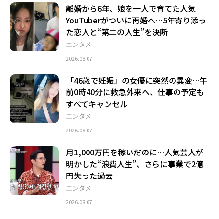
離婚から6年、娘を一人で育てた人気
YouTuberがついに再婚へ…5年寄り添っ
た恋人と“第二の人生”を決断
エンタメ
2026.08.07
「46歳で妊娠」の女優に突然の異変…午
前0時40分に救急外来へ、仕事の予定も
すべてキャンセル
エンタメ
2026.08.07
月1,000万円を稼いだのに…人気芸人が
明かした“浪費人生”、さらに事業で2億
円失った過去
エンタメ
2026.08.07