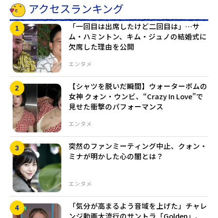
アクセスランキング
「一回目は出席したけど二回目は」…サ
ム・ハミントン、キム・ジュノの結婚式に
欠席した理由を公開
エンタメ
【シャツを脱いだ瞬間】ウォーターボムの
女神 クォン・ウンビ、“Crazy In Love”で
見せた衝撃のパフォーマンス
エンタメ
突然のファンミーティング中止、クォン・
ミナが明かした心の闇とは？
エンタメ
「気分が高まるよう音域を上げた」チャレ
ンジ動画大流行のサントラ「Golden」、