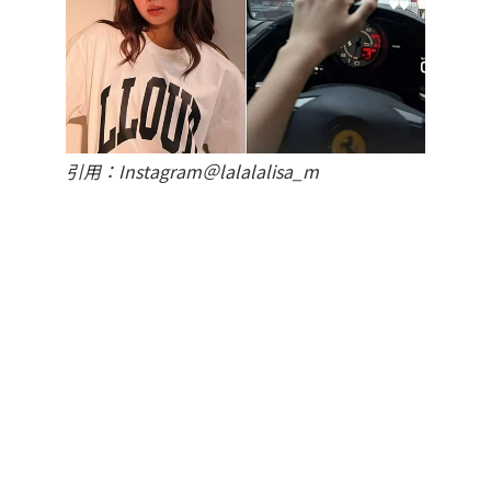
引用：Instagram＠lalalalisa_m