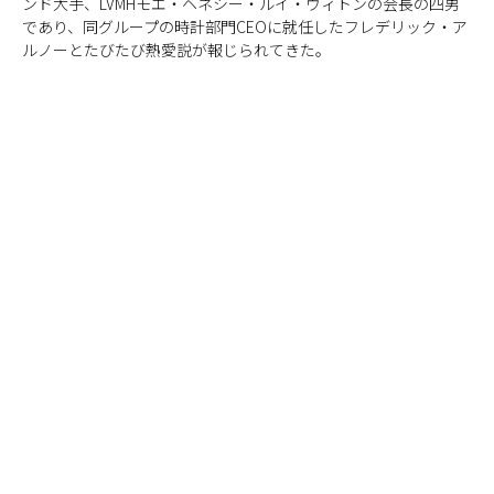
ンド大手、LVMHモエ・ヘネシー・ルイ・ヴィトンの会長の四男
であり、同グループの時計部門CEOに就任したフレデリック・ア
ルノーとたびたび熱愛説が報じられてきた。