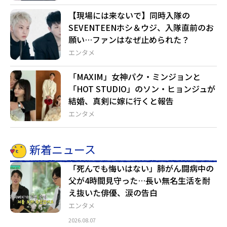
【現場には来ないで】同時入隊の
SEVENTEENホシ＆ウジ、入隊直前のお
願い…ファンはなぜ止められた？
エンタメ
「MAXIM」女神パク・ミンジョンと
「HOT STUDIO」のソン・ヒョンジュが
結婚、真剣に嫁に行くと報告
エンタメ
新着ニュース
「死んでも悔いはない」肺がん闘病中の
父が4時間見守った…長い無名生活を耐
え抜いた俳優、涙の告白
エンタメ
2026.08.07