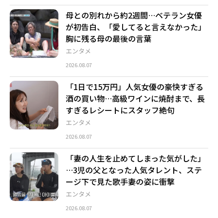
母との別れから約2週間…ベテラン女優
が初告白、「愛してると言えなかった」
胸に残る母の最後の言葉
エンタメ
2026.08.07
「1日で15万円」人気女優の豪快すぎる
酒の買い物…高級ワインに焼酎まで、長
すぎるレシートにスタッフ絶句
エンタメ
2026.08.07
「妻の人生を止めてしまった気がした」
…3児の父となった人気タレント、ステ
ージ下で見た歌手妻の姿に衝撃
エンタメ
2026.08.07