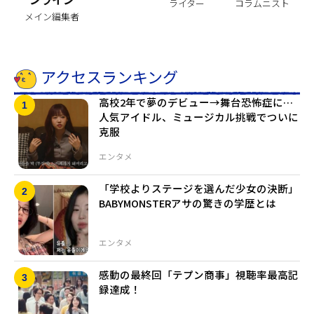
ライター
コラムニスト
メイン編集者
アクセスランキング
高校2年で夢のデビュー→舞台恐怖症に…
人気アイドル、ミュージカル挑戦でついに
克服
エンタメ
「学校よりステージを選んだ少女の決断」
BABYMONSTERアサの驚きの学歴とは
エンタメ
感動の最終回「テプン商事」視聴率最高記
録達成！