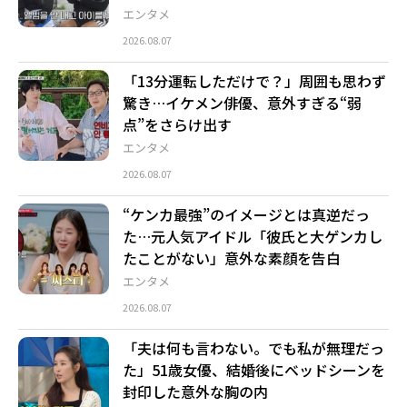
エンタメ
2026.08.07
「13分運転しただけで？」周囲も思わず
驚き…イケメン俳優、意外すぎる“弱
点”をさらけ出す
エンタメ
2026.08.07
“ケンカ最強”のイメージとは真逆だっ
た…元人気アイドル「彼氏と大ゲンカし
たことがない」意外な素顔を告白
エンタメ
2026.08.07
「夫は何も言わない。でも私が無理だっ
た」51歳女優、結婚後にベッドシーンを
封印した意外な胸の内