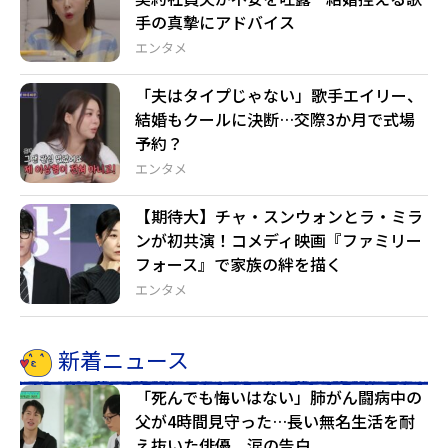
手の真摯にアドバイス
エンタメ
「夫はタイプじゃない」歌手エイリー、
結婚もクールに決断…交際3か月で式場
予約？
エンタメ
【期待大】チャ・スンウォンとラ・ミラ
ンが初共演！コメディ映画『ファミリー
フォース』で家族の絆を描く
エンタメ
新着ニュース
「死んでも悔いはない」肺がん闘病中の
父が4時間見守った…長い無名生活を耐
え抜いた俳優、涙の告白