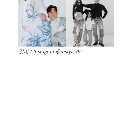
引用：Instagram＠mstyle79