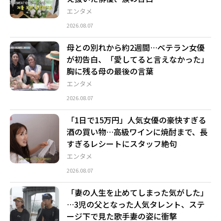
エンタメ
2026.08.07
母との別れから約2週間…ベテラン女優
が初告白、「愛してると言えなかった」
胸に残る母の最後の言葉
エンタメ
2026.08.07
「1日で15万円」人気女優の豪快すぎる
酒の買い物…高級ワインに焼酎まで、長
すぎるレシートにスタッフ絶句
エンタメ
2026.08.07
「妻の人生を止めてしまった気がした」
…3児の父となった人気タレント、ステ
ージ下で見た歌手妻の姿に衝撃