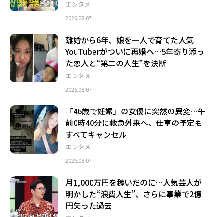
エンタメ
2026.08.07
離婚から6年、娘を一人で育てた人気
YouTuberがついに再婚へ…5年寄り添っ
た恋人と“第二の人生”を決断
エンタメ
2026.08.07
「46歳で妊娠」の女優に突然の異変…午
前0時40分に救急外来へ、仕事の予定も
すべてキャンセル
エンタメ
2026.08.07
月1,000万円を稼いだのに…人気芸人が
明かした“浪費人生”、さらに事業で2億
円失った過去