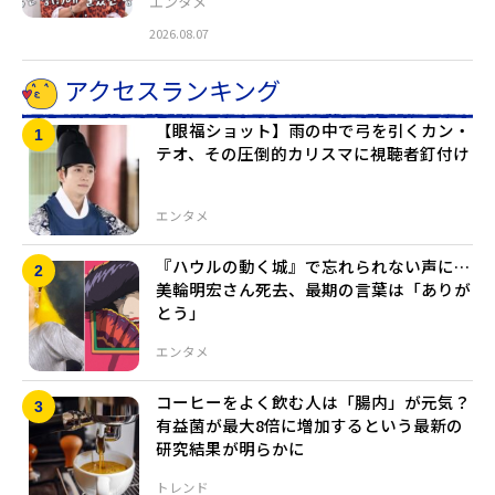
エンタメ
2026.08.07
アクセスランキング
【眼福ショット】雨の中で弓を引くカン・
テオ、その圧倒的カリスマに視聴者釘付け
エンタメ
『ハウルの動く城』で忘れられない声に…
美輪明宏さん死去、最期の言葉は「ありが
とう」
エンタメ
コーヒーをよく飲む人は「腸内」が元気？
有益菌が最大8倍に増加するという最新の
研究結果が明らかに
トレンド