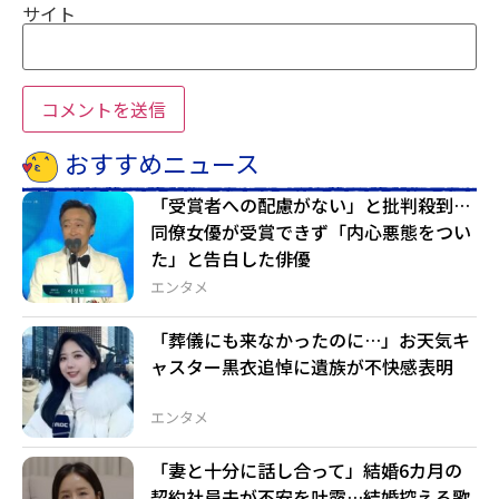
サイト
おすすめニュース
「受賞者への配慮がない」と批判殺到…
同僚女優が受賞できず「内心悪態をつい
た」と告白した俳優
エンタメ
「葬儀にも来なかったのに…」お天気キ
ャスター黒衣追悼に遺族が不快感表明
エンタメ
「妻と十分に話し合って」結婚6カ月の
契約社員夫が不安を吐露…結婚控える歌