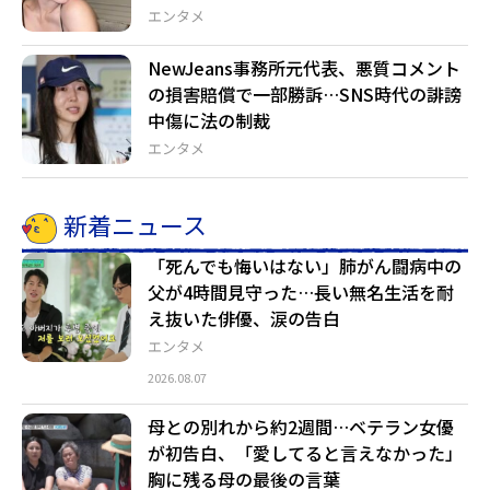
エンタメ
NewJeans事務所元代表、悪質コメント
の損害賠償で一部勝訴…SNS時代の誹謗
中傷に法の制裁
エンタメ
新着ニュース
「死んでも悔いはない」肺がん闘病中の
父が4時間見守った…長い無名生活を耐
え抜いた俳優、涙の告白
エンタメ
2026.08.07
母との別れから約2週間…ベテラン女優
が初告白、「愛してると言えなかった」
胸に残る母の最後の言葉