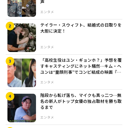
声
エンタメ
テイラー・スウィフト、結婚式の日取りを
大胆に決定！
エンタメ
「高校生役はユン・ギョンホ？」予想を覆
すキャスティングにネット騒然…キム・ヘ
ユンは“童顔刑事”でコンビ結成の映画『高
校生刑事』
エンタメ
階段から転げ落ち、マイクも真っ二つ…無
名の新人がトップ女優の独占取材を勝ち取
るまで
エンタメ