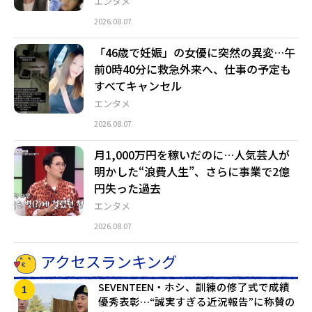
エンタメ
2026.08.07
「46歳で妊娠」の女優に突然の異変…午
前0時40分に救急外来へ、仕事の予定も
すべてキャンセル
エンタメ
2026.08.07
月1,000万円を稼いだのに…人気芸人が
明かした“浪費人生”、さらに事業で2億
円失った過去
エンタメ
2026.08.07
アクセスランキング
SEVENTEEN・ホシ、訓練の修了式で成績
優秀表彰…“誠実すぎる近況報告”に称賛の