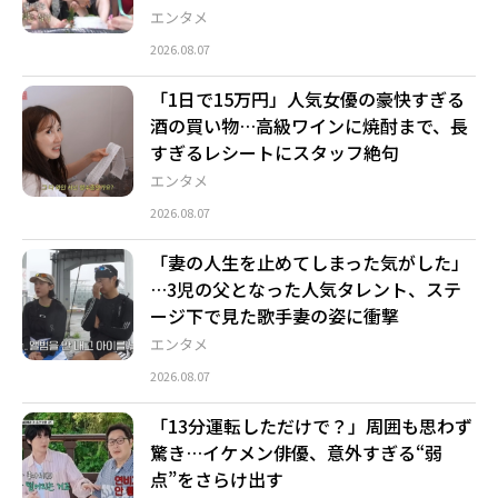
エンタメ
2026.08.07
「1日で15万円」人気女優の豪快すぎる
酒の買い物…高級ワインに焼酎まで、長
すぎるレシートにスタッフ絶句
エンタメ
2026.08.07
「妻の人生を止めてしまった気がした」
…3児の父となった人気タレント、ステ
ージ下で見た歌手妻の姿に衝撃
エンタメ
2026.08.07
「13分運転しただけで？」周囲も思わず
驚き…イケメン俳優、意外すぎる“弱
点”をさらけ出す