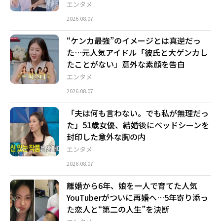
エンタメ
2026.08.07
“ケンカ最強”のイメージとは真逆だっ
た…元人気アイドル「彼氏と大ゲンカし
たことがない」意外な素顔を告白
エンタメ
2026.08.07
「夫は何も言わない。でも私が無理だっ
た」51歳女優、結婚後にベッドシーンを
封印した意外な胸の内
エンタメ
2026.08.07
離婚から6年、娘を一人で育てた人気
YouTuberがついに再婚へ…5年寄り添っ
た恋人と“第二の人生”を決断