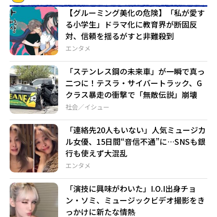
【グルーミング美化の危険】「私が愛す
る小学生」ドラマ化に教育界が断固反
対、信頼を揺るがすと非難殺到
エンタメ
「ステンレス鋼の未来車」が一瞬で真っ
二つに！テスラ・サイバートラック、G
クラス暴走の衝撃で「無敵伝説」崩壊
社会／イシュー
「連絡先20人もいない」人気ミュージカ
ル女優、15日間“音信不通”に…SNSも銀
行も使えず大混乱
エンタメ
「演技に興味がわいた」I.O.I出身チョ
ン・ソミ、ミュージックビデオ撮影をき
っかけに新たな情熱