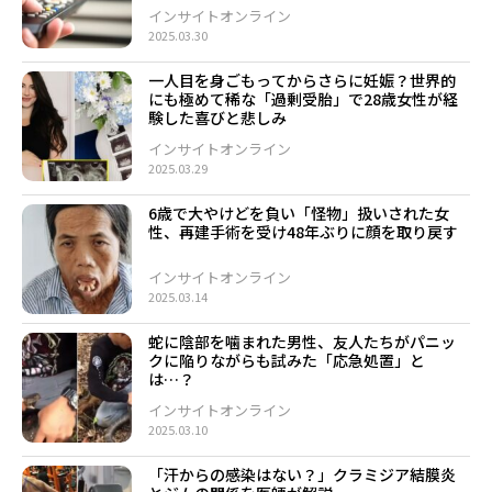
インサイトオンライン
2025.03.30
一人目を身ごもってからさらに妊娠？世界的
にも極めて稀な「過剰受胎」で28歳女性が経
験した喜びと悲しみ
インサイトオンライン
2025.03.29
6歳で大やけどを負い「怪物」扱いされた女
性、再建手術を受け48年ぶりに顔を取り戻す
インサイトオンライン
2025.03.14
蛇に陰部を噛まれた男性、友人たちがパニッ
クに陥りながらも試みた「応急処置」と
は…？
インサイトオンライン
2025.03.10
「汗からの感染はない？」クラミジア結膜炎