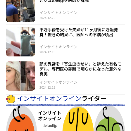
とジムの関係を医師が解説
インサイトオンライン
2024.12.20
不妊手術を受けた夫婦が11ヶ月後に妊娠発
覚！驚きの結果に、医師への不満が噴出
インサイトオンライン
2024.12.19
顔の異常を「寄生虫のせい」と訴えた有名モ
デル、専門医の診断で明らかになった意外な
真実
インサイトオンライン
2024.12.18
インサイトオンライン
ライター
インサイト
オンライン
defaultjp