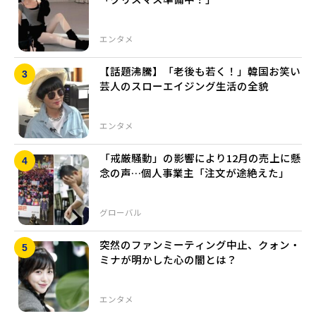
エンタメ
【話題沸騰】「老後も若く！」韓国お笑い
芸人のスローエイジング生活の全貌
エンタメ
「戒厳騒動」の影響により12月の売上に懸
念の声…個人事業主「注文が途絶えた」
グローバル
突然のファンミーティング中止、クォン・
ミナが明かした心の闇とは？
エンタメ