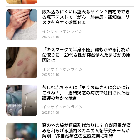
飲み込みにくいは重大なサイン!? 自宅ででき
る嚥下テストで「がん・肺疾患・認知症」リ
スクを今すぐ確認せよ
インサイトオンライン
2025.04.10
「キスマークで半身不随」誰もがやる行為が
命取りに…20代女性が突然倒れたまさかの原
因とは
インサイトオンライン
2025.04.10
苦しむ赤ちゃんに「早くお母さんに会いに行
こうね！」…虐待疑惑の病院で注目された看
護師の静かな献身
インサイトオンライン
2025.04.09
窓の外の緑が鎮痛剤代わりに？ 自然風景が痛
みを和らげる脳内メカニズムを研究チームが
解明 VR自然療法の医療応用に期待