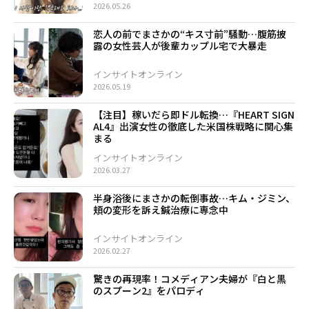
2026.05.26
恋人の前でまさかの“キス寸前”騒動…腹筋披
露の女性芸人が後輩カップル宅で大暴走
インサイトオンライン
2026.05.19
【注目】稼いだら即ドル転換…『HEART SIGN
AL4』出演女性の徹底した米国株戦略に関心集
まる
インサイトオンライン
2026.03.27
半身浴後にまさかの転倒事故…キム・ジミン、
頬の変形を訴え鍼治療に専念中
インサイトオンライン
2026.02.27
驚きの再現率！コメディアン夫婦が『白と黒
のスプーン2』をパロディ