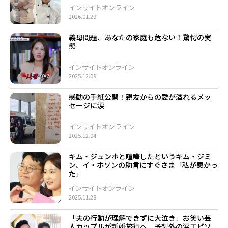
インサイトオンライン
2026.01.29
義母問題、あなたの家庭も危ない！驚愕の実
態
インサイトオンライン
2025.12.09
感動の手紙公開！親友からの愛が溢れるメッ
セージに涙
インサイトオンライン
2025.12.04
キム・ジュンホと喧嘩したというキム・ジミ
ン、イ・ホソンの助言にすぐさま「私が悪かっ
た」
インサイトオンライン
2025.11.28
「夫の行動が理解できずに大泣き」お笑い芸
人カップルが新婚旅行へ、予想外の涙エピソ