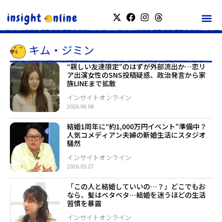
キム・ジミン
“親しい友達限定”のはずが外部流出か…恋リ
ア出演女性のSNS投稿疑惑、政治発言から家
族LINEまで拡散
インサイトオンライン
2026.06.08
結婚1周年に“約1,000万円イベント”準備中？
人気コメディアン夫婦の新婚生活にスタジオ
騒然
インサイトオンライン
2026.05.27
「この人と結婚していいの…？」どこでもお
なら、髪はベタベタ…結婚を迷うほどの生活
習慣を暴露
インサイトオンライン