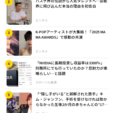
バスケ界の伝説から人気タレントへ…芸能
界に飛び込んだ本当の理由を初告白
エンタメ
K-POPアーティストが大集結！『2025 MA
MA AWARDS』で感動の共演
エンタメ
「NVIDIAに長期投資し収益率は3300％」
刑務所にでも行っていたのか？忍耐力が素
晴らしい…と話題
グローバル
経済
「“隠し子がいる”と誤解された歌手」キ
ム・ジャンフン、手術を受けなければ助か
らなかった生後2か月の赤ちゃんとの“17年
続く父娘の縁”を告白