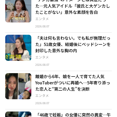
た…元人気アイドル「彼氏と大ゲンカし
たことがない」意外な素顔を告白
エンタメ
2026.08.07
「夫は何も言わない。でも私が無理だっ
た」51歳女優、結婚後にベッドシーンを
封印した意外な胸の内
エンタメ
2026.08.07
離婚から6年、娘を一人で育てた人気
YouTuberがついに再婚へ…5年寄り添っ
た恋人と“第二の人生”を決断
エンタメ
2026.08.07
「46歳で妊娠」の女優に突然の異変…午