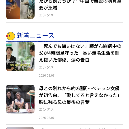
たから飼おうか？…中国で毒蛇の購買需
要が急増
エンタメ
新着ニュース
「死んでも悔いはない」肺がん闘病中の
父が4時間見守った…長い無名生活を耐
え抜いた俳優、涙の告白
エンタメ
2026.08.07
母との別れから約2週間…ベテラン女優
が初告白、「愛してると言えなかった」
胸に残る母の最後の言葉
エンタメ
2026.08.07