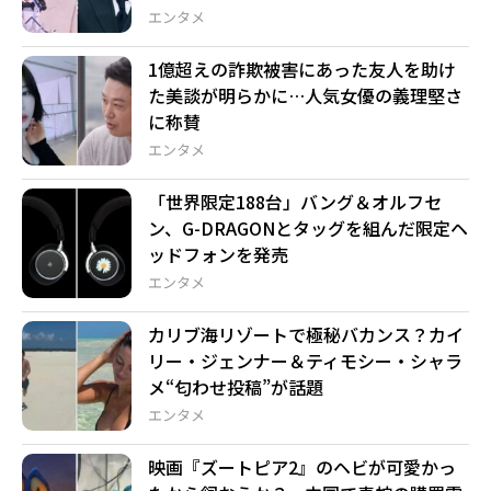
エンタメ
1億超えの詐欺被害にあった友人を助け
た美談が明らかに…人気女優の義理堅さ
に称賛
エンタメ
「世界限定188台」バング＆オルフセ
ン、G-DRAGONとタッグを組んだ限定ヘ
ッドフォンを発売
エンタメ
カリブ海リゾートで極秘バカンス？カイ
リー・ジェンナー＆ティモシー・シャラ
メ“匂わせ投稿”が話題
エンタメ
映画『ズートピア2』のヘビが可愛かっ