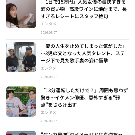
「1日で15万円」人気女優の豪快すぎる
酒の買い物…高級ワインに焼酎まで、長
すぎるレシートにスタッフ絶句
エンタメ
2026.08.07
「妻の人生を止めてしまった気がした」
…3児の父となった人気タレント、ステ
ージ下で見た歌手妻の姿に衝撃
エンタメ
2026.08.07
「13分運転しただけで？」周囲も思わず
驚き…イケメン俳優、意外すぎる“弱
点”をさらけ出す
エンタメ
2026.08.07
“ケンカ最強”のイメージとは真逆だっ