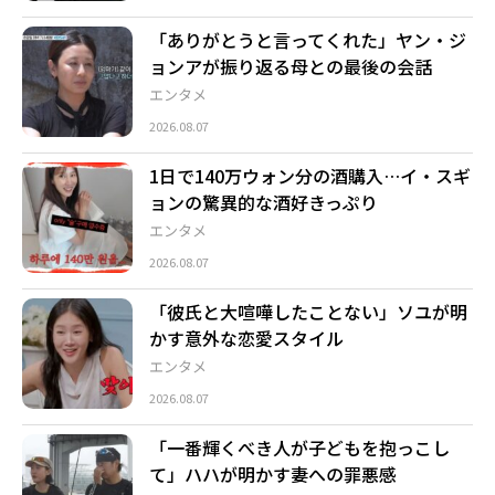
「ありがとうと言ってくれた」ヤン・ジ
ョンアが振り返る母との最後の会話
エンタメ
2026.08.07
1日で140万ウォン分の酒購入…イ・スギ
ョンの驚異的な酒好きっぷり
エンタメ
2026.08.07
「彼氏と大喧嘩したことない」ソユが明
かす意外な恋愛スタイル
エンタメ
2026.08.07
「一番輝くべき人が子どもを抱っこし
て」ハハが明かす妻への罪悪感