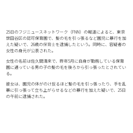
25日のフジニュースネットワーク（FNN）の報道によると、東京
世田谷区の認可保育園で、髪の毛を引っ張るなど園児に暴行を加
えた疑いで、26歳の
保育士
を逮捕したという。同時に、容疑者の
女性の身元が公表された。
女性の名前は佐久間清来で、昨年5月に自身が勤務している保育
園に通っている男の子の髪の毛を後ろから引っ張ったとされてい
る。
彼女は、園児の体がのけ反るほど髪の毛を引っ張ったり、手を乱
暴に引っ張って立ち上がらせるなどの暴行を加えた疑いで、25日
の午前に逮捕された。