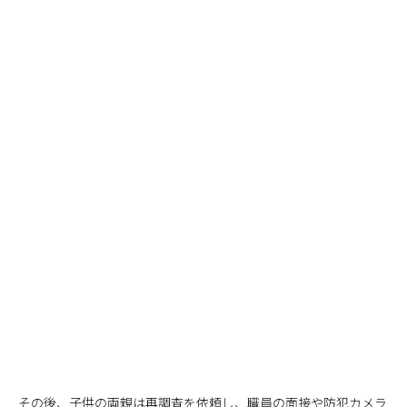
その後、子供の両親は再調査を依頼し、職員の面接や防犯カメラ