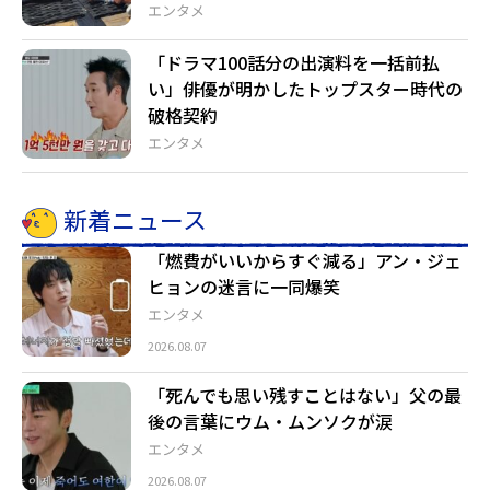
エンタメ
「ドラマ100話分の出演料を一括前払
い」俳優が明かしたトップスター時代の
破格契約
エンタメ
新着ニュース
「燃費がいいからすぐ減る」アン・ジェ
ヒョンの迷言に一同爆笑
エンタメ
2026.08.07
「死んでも思い残すことはない」父の最
後の言葉にウム・ムンソクが涙
エンタメ
2026.08.07