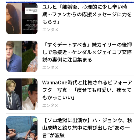
ユルヒ「離婚後、心理的に少し辛い時
期…ファンからの応援メッセージに力を
もらう」
エンタメ
「すぐデートすべき」妹カイリーの後押
しで急接近…ケンダル×ジェイコブ交際
説の裏側に注目集まる
エンタメ
WannaOne時代と比較されるビフォーア
フター写真…「痩せても可愛い、痩せて
もかっこいい」
エンタメ
【ソロ地獄に出演か】ハ・ジョンウ、秋
山成勲と釣り旅中に飛び出した“あの一
言”が波紋