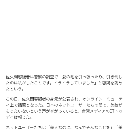
佐久間容疑者は警察の調査で「髪の毛を引っ張ったり、引き倒し
たのは
私がしたことです。イライラしていました
」と容疑を認め
たという。
この日、佐久間容疑者の身元が公表され、オンラインコミュニテ
ィ上で話題となった。日本のネットユーザーたちの間で、美貌が
もったいないという声が挙がっていると、台湾メディアのETトゥ
デイは報じた。
ネットユーザーたちは「美人なのに、なんでそんなことを」「美