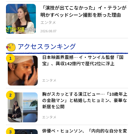
「演技が出てこなかった」イ・テランが
明かすベッドシーン撮影を断った理由
エンタメ
2026.08.07
アクセスランキング
日本映画界震撼… イ・サンイル監督『国
宝』、興収142億円で歴代2位に浮上
エンタメ
胸がスカッとする漢江ビュー…「10歳年上
の金融マン」と結婚したヒョミン、豪華な
新居を公開
エンタメ
俳優ペ・ヒョンソン、「内向的な自分を変