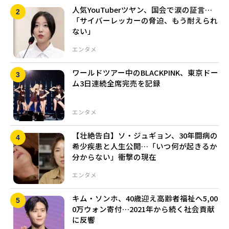
人気YouTuberツヤン、国会で涙の証言…
「サイバーレッカーの脅迫、もう耐えられ
ない」
エンタメ
ワールドツアー中のBLACKPINK、東京ドー
ム3日連続全席完売を記録
エンタメ
【壮絶告白】ソ・ジュギョン、30年闘病の
希少疾患と人生公開…「いつ何が起きるか
分からない」衝撃の現在
エンタメ
キム・ソンホ、40歳迎え高齢者福祉へ5,00
0万ウォン寄付…2021年から続く社会貢献
に反響