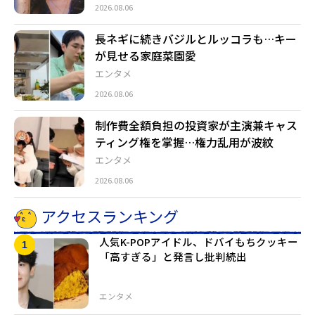
2026.08.06
長ネギに続きバジルとルッコラも…キー
が見せる家庭菜園愛
エンタメ
2026.08.06
制作費全額負担の投資家が主演兼キャス
ティング権を掌握…権力乱用が波紋
エンタメ
2026.08.06
アクセスランキング
人気K-POPアイドル、ドバイもちクッキー
「高すぎる」と発言し批判続出
エンタメ