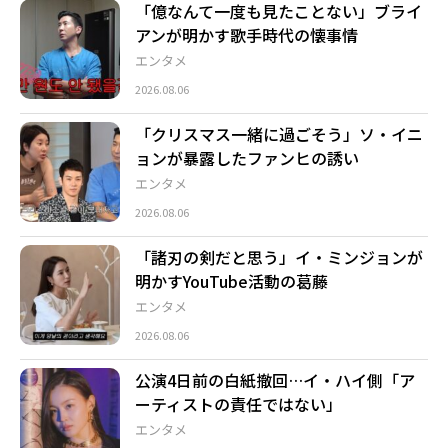
「億なんて一度も見たことない」ブライ
アンが明かす歌手時代の懐事情
エンタメ
2026.08.06
「クリスマス一緒に過ごそう」ソ・イニ
ョンが暴露したファンヒの誘い
エンタメ
2026.08.06
「諸刃の剣だと思う」イ・ミンジョンが
明かすYouTube活動の葛藤
エンタメ
2026.08.06
公演4日前の白紙撤回…イ・ハイ側「ア
ーティストの責任ではない」
エンタメ