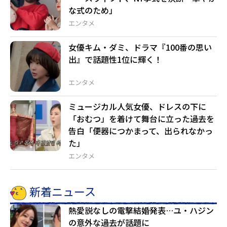
な式のため」
エンタメ
女優キム・ダミ、ドラマ『100番の思い
出』で話題性1位に輝く！
エンタメ
ミュージカル人気女優、ドレスの下に
「おむつ」を着けて舞台に立った過去を
告白「便器につかまって、出られなかっ
た」
エンタメ
新着ニュース
熱愛説なしの電撃結婚発表…ユ・ハジン
の意外な過去が話題に