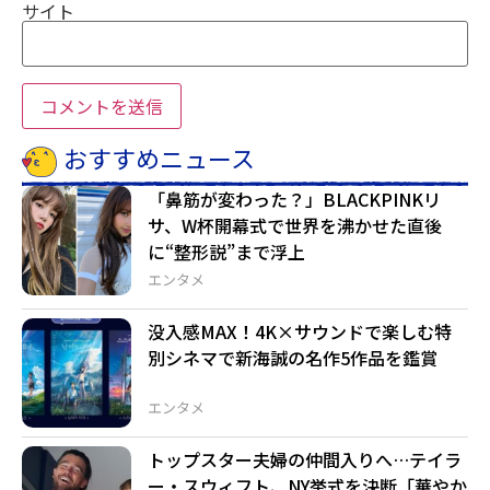
サイト
おすすめニュース
「鼻筋が変わった？」BLACKPINKリ
サ、W杯開幕式で世界を沸かせた直後
に“整形説”まで浮上
エンタメ
没入感MAX！4K×サウンドで楽しむ特
別シネマで新海誠の名作5作品を鑑賞
エンタメ
トップスター夫婦の仲間入りへ…テイラ
ー・スウィフト、NY挙式を決断「華やか