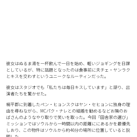
彼女はぬるま湯を一杯飲んで一日を始め、軽いジョギングを日課
としているが、特に話題となったのは食事前に夫チェ・ヤンラク
とキスを交わすというユニークなルーティンだった。
彼女はスタジオでも「私たちは毎日キスしています」と語り、出
演者たちを驚かせた。
楊平郡に到着したペン・ヒョンスクはヤン・セヒョンに独身の理
由を尋ねながら、MCパク・ナレとの結婚を勧めるなどお隣のお
ばさんのようなやり取りで笑いを取った。今回「田舎家の選び」
ミッションではソウルから一時間以内の距離ににあるかを最優先
しおり、この物件はソウルから約46分の場所に位置していると説
明した。