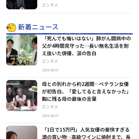
エンタメ
新着ニュース
「死んでも悔いはない」肺がん闘病中の
父が4時間見守った…長い無名生活を耐
え抜いた俳優、涙の告白
エンタメ
2026.08.07
母との別れから約2週間…ベテラン女優
が初告白、「愛してると言えなかった」
胸に残る母の最後の言葉
エンタメ
2026.08.07
「1日で15万円」人気女優の豪快すぎる
酒の買い物…高級ワインに焼酎まで、長