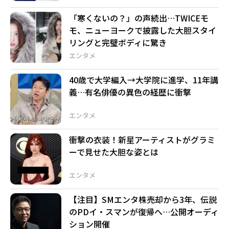
「寒くないの？」の声続出…TWICEモ
モ、ニューヨークで披露した大胆スタイ
リングと完璧ボディに驚き
エンタメ
40歳で大学編入→大学院に進学、11年講
義…有名俳優の異色の経歴に衝撃
エンタメ
衝撃の衣装！新星アーティストがグラミ
ーで見せた大胆な姿とは
エンタメ
【注目】SMエンタ株売却から3年、伝説
のPDイ・スマンが復帰へ…公開オーディ
ション開催