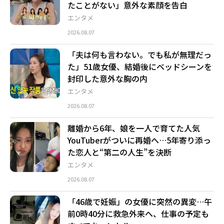
たことがない」意外な素顔を告白
エンタメ
2026.08.07
「夫は何も言わない。でも私が無理だっ
た」51歳女優、結婚後にベッドシーンを
封印した意外な胸の内
エンタメ
2026.08.07
離婚から6年、娘を一人で育てた人気
YouTuberがついに再婚へ…5年寄り添っ
た恋人と“第二の人生”を決断
エンタメ
2026.08.07
「46歳で妊娠」の女優に突然の異変…午
前0時40分に救急外来へ、仕事の予定も