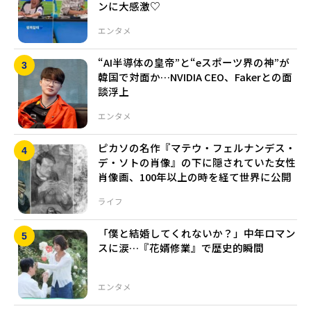
ンに大感激♡
エンタメ
“AI半導体の皇帝”と“eスポーツ界の神”が
韓国で対面か…NVIDIA CEO、Fakerとの面
談浮上
エンタメ
ピカソの名作『マテウ・フェルナンデス・
デ・ソトの肖像』の下に隠されていた女性
肖像画、100年以上の時を経て世界に公開
ライフ
「僕と結婚してくれないか？」中年ロマン
スに涙…『花婿修業』で歴史的瞬間
エンタメ