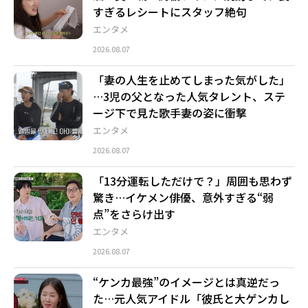
すぎるレシートにスタッフ絶句
エンタメ
2026.08.07
「妻の人生を止めてしまった気がした」
…3児の父となった人気タレント、ステ
ージ下で見た歌手妻の姿に衝撃
エンタメ
2026.08.07
「13分運転しただけで？」周囲も思わず
驚き…イケメン俳優、意外すぎる“弱
点”をさらけ出す
エンタメ
2026.08.07
“ケンカ最強”のイメージとは真逆だっ
た…元人気アイドル「彼氏と大ゲンカし