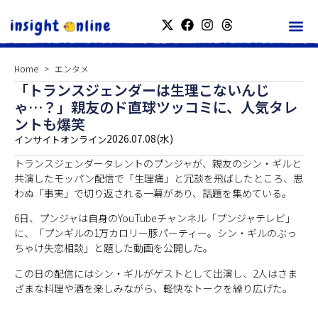
Home
エンタメ
「トランスジェンダーは生理こないんじ
ゃ…？」親友のド直球ツッコミに、人気タレ
ントも爆笑
2026.07.08(水)
インサイトオンライン
トランスジェンダータレントのプンジャが、親友のシン・ギルと
共演したモッパン配信で「生理痛」と冗談を飛ばしたところ、思
わぬ「事実」で切り返される一幕があり、話題を集めている。
6日、プンジャは自身のYouTubeチャンネル「プンジャテレビ」
に、「プンギルの1万カロリー豚パーティー。シン・ギルのぶっ
ちゃけ失恋相談」と題した動画を公開した。
この日の配信にはシン・ギルがゲストとして出演し、2人はさま
ざまな料理や酒を楽しみながら、軽快なトークを繰り広げた。