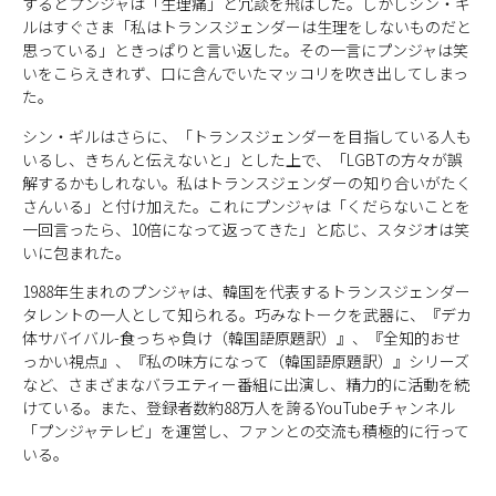
するとプンジャは「生理痛」と冗談を飛ばした。しかしシン・ギ
ルはすぐさま「私はトランスジェンダーは生理をしないものだと
思っている」ときっぱりと言い返した。その一言にプンジャは笑
いをこらえきれず、口に含んでいたマッコリを吹き出してしまっ
た。
シン・ギルはさらに、「トランスジェンダーを目指している人も
いるし、きちんと伝えないと」とした上で、「LGBTの方々が誤
解するかもしれない。私はトランスジェンダーの知り合いがたく
さんいる」と付け加えた。これにプンジャは「くだらないことを
一回言ったら、10倍になって返ってきた」と応じ、スタジオは笑
いに包まれた。
1988年生まれのプンジャは、韓国を代表するトランスジェンダー
タレントの一人として知られる。巧みなトークを武器に、『デカ
体サバイバル-食っちゃ負け（韓国語原題訳）』、『全知的おせ
っかい視点』、『私の味方になって（韓国語原題訳）』シリーズ
など、さまざまなバラエティー番組に出演し、精力的に活動を続
けている。また、登録者数約88万人を誇るYouTubeチャンネル
「プンジャテレビ」を運営し、ファンとの交流も積極的に行って
いる。