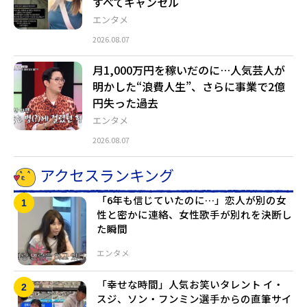
すべてキャンセル
エンタメ
2026.08.07
月1,000万円を稼いだのに…人気芸人が
明かした“浪費人生”、さらに事業で2億
円失った過去
エンタメ
2026.08.07
アクセスランキング
「6年も信じていたのに…」恋人が別の女
性と密かに連絡、女性歌手が別れを決断し
た瞬間
エンタメ
「幸せな時間」人気お笑いタレント イ・
スジ、ソン・フンミン選手からの直筆サイ