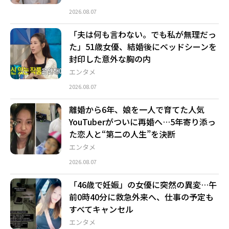
2026.08.07
「夫は何も言わない。でも私が無理だっ
た」51歳女優、結婚後にベッドシーンを
封印した意外な胸の内
エンタメ
2026.08.07
離婚から6年、娘を一人で育てた人気
YouTuberがついに再婚へ…5年寄り添っ
た恋人と“第二の人生”を決断
エンタメ
2026.08.07
「46歳で妊娠」の女優に突然の異変…午
前0時40分に救急外来へ、仕事の予定も
すべてキャンセル
エンタメ