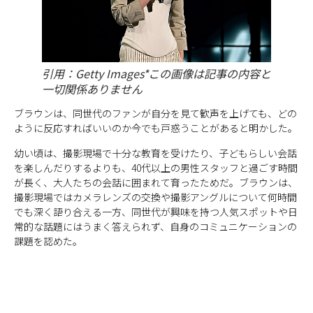
引用：Getty Images*この画像は記事の内容と
一切関係ありません
ブラウンは、同世代のファンが自分を見て歓声を上げても、どの
ように反応すればいいのか今でも戸惑うことがあると明かした。
幼い頃は、撮影現場で十分な教育を受けたり、子どもらしい会話
を楽しんだりするよりも、40代以上の男性スタッフと過ごす時間
が長く、大人たちの会話に囲まれて育ったためだ。ブラウンは、
撮影現場ではカメラレンズの交換や撮影アングルについて何時間
でも深く語り合える一方、同世代が興味を持つ人気スポットや日
常的な話題にはうまく答えられず、自身のコミュニケーションの
課題を認めた。