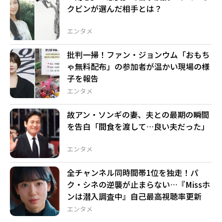
クビンが選んだ相手とは？
エンタメ
批判一掃！ファン・ジョンウム「おもち
ゃ無料配布」の参加者が温かい現場の様
子を報告
エンタメ
故アン・ソンギの妻、夫との最期の瞬間
を告白「間食を渡して…良い夫だった」
エンタメ
全チャンネル同時間帯1位を独走！パ
ク・シネの逆襲が止まらない…『Missホ
ンは潜入調査中』自己最高視聴率更新
エンタメ