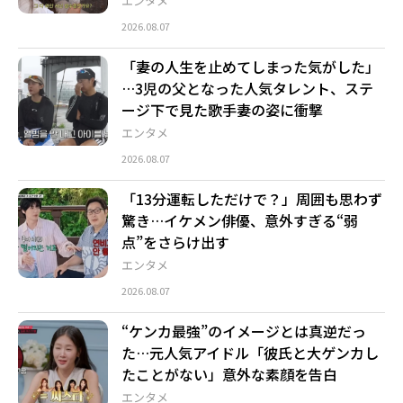
エンタメ
2026.08.07
「妻の人生を止めてしまった気がした」
…3児の父となった人気タレント、ステ
ージ下で見た歌手妻の姿に衝撃
エンタメ
2026.08.07
「13分運転しただけで？」周囲も思わず
驚き…イケメン俳優、意外すぎる“弱
点”をさらけ出す
エンタメ
2026.08.07
“ケンカ最強”のイメージとは真逆だっ
た…元人気アイドル「彼氏と大ゲンカし
たことがない」意外な素顔を告白
エンタメ