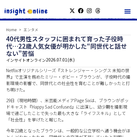
Home
エンタメ
40代男性スタッフに囲まれて育った子役時
代…22歳人気女優が明かした“同世代と話せ
ない”苦悩
2026.07.01(水)
インサイトオンライン
Netflixオリジナルシリーズ『ストレンジャー・シングス 未知の世
界』で主演を務めたミリー・ボビー・ブラウンが、子役時代の撮
影環境の影響で、同世代との社会性を育むことが難しかったと打
ち明けた。
29日（現地時間）、米芸能メディアPage Sixは、ブラウンがポッ
ドキャスト『Happy Sad Confused』に出演し、幼少期を撮影現
場で過ごしたことで失った最も大きな「ライフスキル」として
「社会性」を挙げたと報じた。
今年22歳となったブラウンは、一般的な公立学校へ通う機会がほ
とんどなかったため、同世代との交流が不足していたと説明し