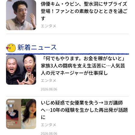
俳優キム・ウビン、聖水洞にサプライズ
登場！ファンとの素敵なひとときを過ご
す
エンタメ
新着ニュース
「何でもやります。お金を稼がないと」
家族3人の闘病を支え生活苦に…人気芸
人の元マネージャーが仕事探し
エンタメ
2026.08.06
いじめ疑惑で女優業を失う→ヨガ講師
へ…10年の経験を生かした再出発が話題
に
エンタメ
2026.08.06