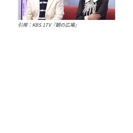
引用：KBS 1TV『朝の広場』