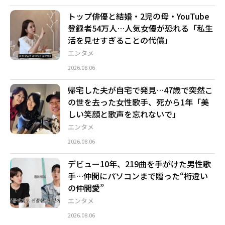
トップ俳優と結婚・2児の母・YouTube
登録者54万人…人気女優が恐れる「私生
活を見せすぎることの代償」
エンタメ
2026.08.06
帰宅した夫が自宅で発見…47歳で突然こ
の世を去った女性歌手、死から1年「美
しい笑顔と歌声を忘れないで」
エンタメ
2026.08.06
デビュー10年、219曲を手がけた男性歌
手…仲間にパソコンまで贈った“桁違い
の仲間愛”
エンタメ
2026.08.06