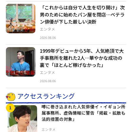
「これからは自分で人生を切り開け」次
男のために始めたパン屋を閉店…ベテラ
ン俳優が下した厳しい決断
エンタメ
2026.08.06
1999年デビューから5年、人気絶頂で大
手事務所を離れた2人…華やかな成功の
裏で「ほとんど稼げなかった」
エンタメ
2026.08.06
アクセスランキング
噂に巻き込まれた人気俳優イ・イギョン所
属事務所、虚偽情報に警告「掲載・拡散も
法的措置の対象」
エンタメ