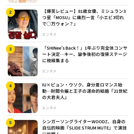
【爆笑レビュー】81歳女優、ミシュラン3
つ星「MOSU」に痛烈一言「小エビ3切れ
で◯万ウォン？」
エンタメ
「SHINee’s Back！」1年ぶり完全体コンサ
ート決定…キー、論争後初の復帰ステージ
に視線集まる
エンタメ
IU×ピョン・ウソク、身分差ロマンス始
動…財閥令嬢と王子の運命的結婚『21世紀
の大君夫人』
エンタメ
シンガーソングライターWOODZ、自身の
自伝的映画『SLIDE STRUM MUTE』で演技
に挑戦！