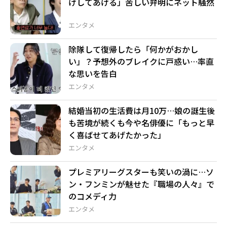
げしてあげる」苦しい弁明にネット騒然
エンタメ
除隊して復帰したら「何かがおかし
い」？予想外のブレイクに戸惑い…率直
な思いを告白
エンタメ
結婚当初の生活費は月10万…娘の誕生後
も苦境が続くも今や名俳優に「もっと早
く喜ばせてあげたかった」
エンタメ
プレミアリーグスターも笑いの渦に…ソ
ン・フンミンが魅せた『職場の人々』で
のコメディ力
エンタメ