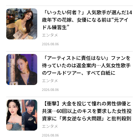
「いったい何者？」人気歌手が選んだ14
歳年下の花嫁、女優になる前は“元アイ
ドル練習生”
エンタメ
2026.08.06
「アーティストに責任はない」ファンを
待っていたのは返金案内…人気女性歌手
のワールドツアー、すべて白紙に
エンタメ
2026.08.06
【衝撃】大金を投じて憧れの男性俳優と
共演…60回以上のキスを要求した女性投
資家に「男女逆なら大問題」と批判殺到
エンタメ
2026.08.06