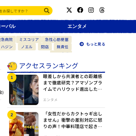
ローバル
エンタメ
救急病院
ミスコリア
急性心筋梗塞
もっと見る
・ハジン
ノエル
閉店
無責任
仲間意識
アクセスランキング
眼差しから共演者との距離感
まで徹底研究？アマゾンプラ
イムでハリウッド進出した俳
金)
優の繊細演技
エンタメ
「女性だからカクトゥギ出し
ません」衝撃の差別対応に怒
りの声！中華料理店で起きた
おかずゲート