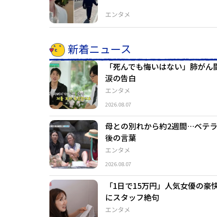
エンタメ
新着ニュース
「死んでも悔いはない」肺がん
涙の告白
エンタメ
2026.08.07
母との別れから約2週間…ベテ
後の言葉
エンタメ
2026.08.07
「1日で15万円」人気女優の
にスタッフ絶句
エンタメ