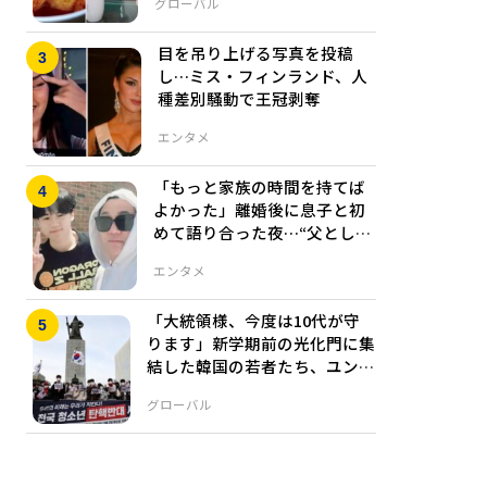
グローバル
目を吊り上げる写真を投稿
し…ミス・フィンランド、人
種差別騒動で王冠剥奪
エンタメ
「もっと家族の時間を持てば
よかった」離婚後に息子と初
めて語り合った夜…“父として
の後悔”を吐露
エンタメ
「大統領様、今度は10代が守
ります」新学期前の光化門に集
結した韓国の若者たち、ユン大
統領弾劾に反対の声
グローバル