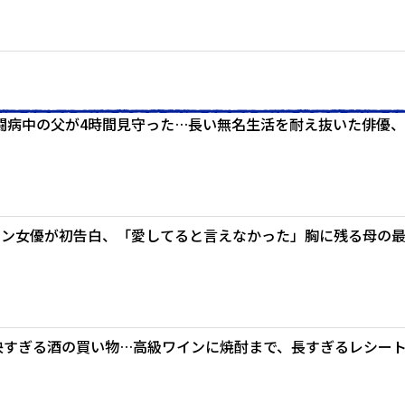
闘病中の父が4時間見守った…長い無名生活を耐え抜いた俳優、
ラン女優が初告白、「愛してると言えなかった」胸に残る母の
豪快すぎる酒の買い物…高級ワインに焼酎まで、長すぎるレシー