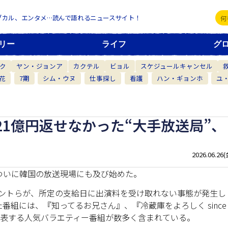
ブカル、エンタメ…読んで語れるニュースサイト！
リー
ライフ
グ
ク
ヤン・ジョンア
カクテル
ビョル
スケジュールキャンセル
花
7期
シム・ウヌ
仕事探し
看護
ハン・ギョンホ
ユ
1億円返せなかった“大手放送局”、
2026.06.26(
ついに韓国の放送現場にも及び始めた。
レントらが、所定の支給日に出演料を受け取れない事態が発生し
組には、『知ってるお兄さん』、『冷蔵庫をよろしく since
を代表する人気バラエティー番組が数多く含まれている。