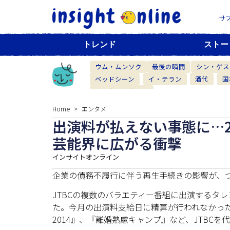
サ
トレンド
ストー
ウム・ムンソク
最後の瞬間
シン・ゲス
ベッドシーン
イ・テラン
酒代
国
ベーカリーカフェ
Home
エンタメ
出演料が払えない事態に…2
芸能界に広がる衝撃
インサイトオンライン
企業の債務不履行に伴う再生手続きの影響が、
JTBCの複数のバラエティー番組に出演するタ
た。今月の出演料支給日に精算が行われなかった番
2014』、『離婚熟慮キャンプ』など、JTBC