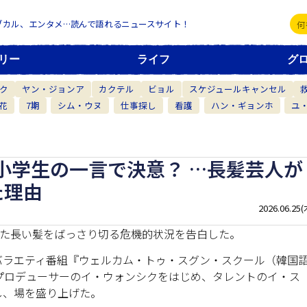
ブカル、エンタメ…読んで語れるニュースサイト！
リー
ライフ
グ
ク
ヤン・ジョンア
カクテル
ビョル
スケジュールキャンセル
花
7期
シム・ウヌ
仕事探し
看護
ハン・ギョンホ
ユ
小学生の一言で決意？ …長髪芸人が
た理由
2026.06.25(
きた長い髪をばっさり切る危機的状況を告白した。
しいバラエティ番組『ウェルカム・トゥ・スグン・スクール（韓国
プロデューサーのイ・ウォンシクをはじめ、タレントのイ・ス
し、場を盛り上げた。