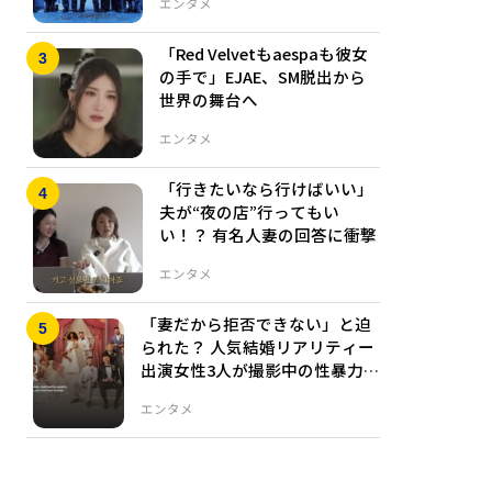
エンタメ
「Red Velvetもaespaも彼女
の手で」EJAE、SM脱出から
世界の舞台へ
エンタメ
「行きたいなら行けばいい」
夫が“夜の店”行ってもい
い！？ 有名人妻の回答に衝撃
エンタメ
「妻だから拒否できない」と迫
られた？ 人気結婚リアリティー
出演女性3人が撮影中の性暴力被
害を告発、”全シーズン削除”へ
エンタメ