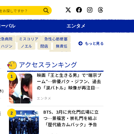
ローバル
エンタメ
救急病院
ミスコリア
急性心筋梗塞
もっと見る
・ハジン
ノエル
閉店
無責任
仲間意識
アクセスランキング
映画『王と生きる男』で“端宗ブ
ーム”…俳優パク・ジフン、過去
の「涙バトル」映像が再注目！G
木)
-DRAGONも驚いた“演技の天
エンタメ
才”の原点
BTS、3月に光化門広場に立
語
つ…景福宮・崇礼門を結ぶ
「歴代級カムバック」予告