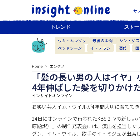
サ
トレンド
ストー
ウム・ムンソク
最後の瞬間
シン・ゲス
ベッドシーン
イ・テラン
酒代
国
ベーカリーカフェ
Home
エンタメ
「髪の長い男の人はイヤ」
4年伸ばした髪を切りかけ
インサイトオンライン
お笑い芸人イム・ウイルが4年間大切に育てて
24日にオンラインで行われたKBS 2TVの新
原題訳）』の制作発表会には、演出を担当した
グン、イム・ウイル、歌手のイ・ミジュが出席