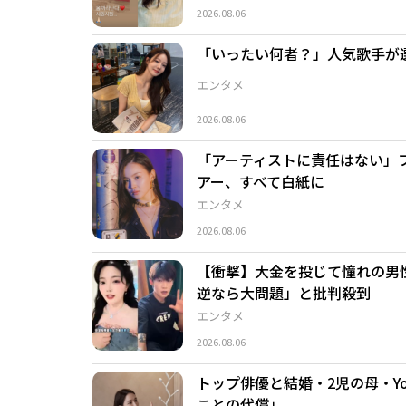
2026.08.06
「いったい何者？」人気歌手が選
エンタメ
2026.08.06
「アーティストに責任はない」
アー、すべて白紙に
エンタメ
2026.08.06
【衝撃】大金を投じて憧れの男
逆なら大問題」と批判殺到
エンタメ
2026.08.06
トップ俳優と結婚・2児の母・Y
ことの代償」