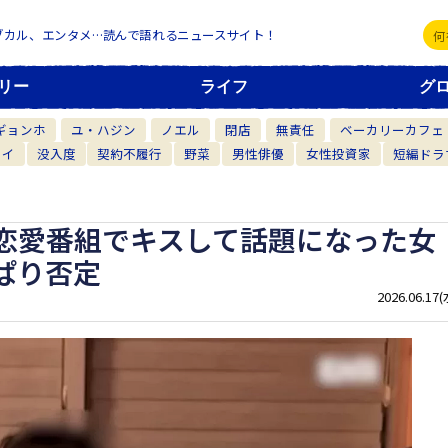
ブカル、エンタメ…読んで語れるニュースサイト！
リー
ライフ
グ
ギョンホ
ユ・ハジン
ノエル
閉店
無責任
ベーカリーカフェ
カイ
没入度
契約不履行
野菜
男性俳優
女性投資家
短編ドラ
恋愛番組でキスして話題になった女
ぱり否定
2026.06.17(