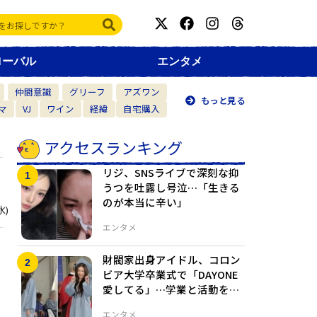
ローバル
エンタメ
仲間意識
グリーフ
アズワン
もっと見る
マ
VJ
ワイン
経緯
自宅購入
アクセスランキング
リジ、SNSライブで深刻な抑
うつを吐露し号泣…「生きる
のが本当に辛い」
水)
エンタメ
財閥家出身アイドル、コロン
ビア大学卒業式で「DAYONE
愛してる」…学業と活動を両
立し卒業
エンタメ