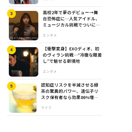
高校2年で夢のデビュー→舞
台恐怖症に…人気アイドル、
ミュージカル挑戦でついに克
服
エンタメ
【衝撃変身】EXOディオ、初
のヴィラン挑戦…“冷徹な眼差
し”で魅せる新境地
エンタメ
認知症リスクを半減させる緑
茶の驚異的パワー、遺伝子リ
スク保有者なら効果86%増と
明
いう驚きのデータ
ライフ