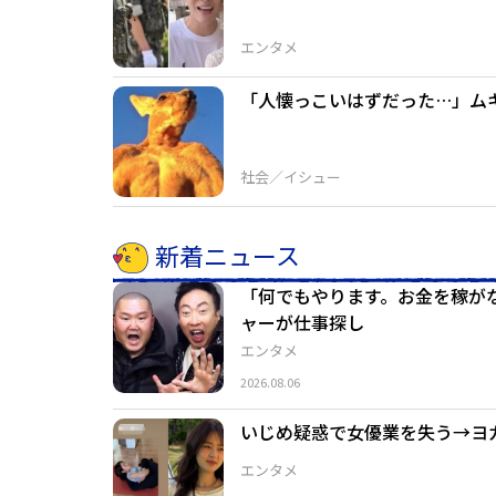
エンタメ
「人懐っこいはずだった…」ム
社会／イシュー
新着ニュース
「何でもやります。お金を稼が
ャーが仕事探し
エンタメ
2026.08.06
いじめ疑惑で女優業を失う→ヨ
エンタメ