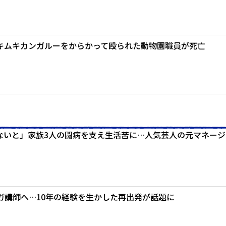
キムキカンガルーをからかって殴られた動物園職員が死亡
ないと」家族3人の闘病を支え生活苦に…人気芸人の元マネージ
ガ講師へ…10年の経験を生かした再出発が話題に