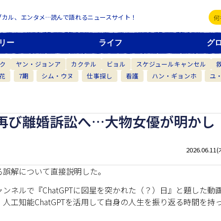
ブカル、エンタメ…読んで語れるニュースサイト！
リー
ライフ
グ
ク
ヤン・ジョンア
カクテル
ビョル
スケジュールキャンセル
花
7期
シム・ウヌ
仕事探し
看護
ハン・ギョンホ
ユ
再び離婚訴訟へ…大物女優が明かし
2026.06.11(
る誤解について直接説明した。
チャンネルで『ChatGPTに図星を突かれた（？）日』と題した動
人工知能ChatGPTを活用して自身の人生を振り返る時間を持