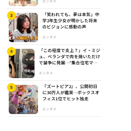
エンタメ
「笑われても、夢は本気」中
学2年生少女が明かした将来
のビジョンに感動の声
エンタメ
「この程度で炎上？」イ・ミジ
ュ、ベランダで肉を焼いただけ
で論争に発展…“集合住宅マナ
ー”めぐり賛否真っ二つ
エンタメ
『ズートピア2』、公開初日
に30万人が鑑賞…ボックスオ
フィス1位でヒット独走
エンタメ