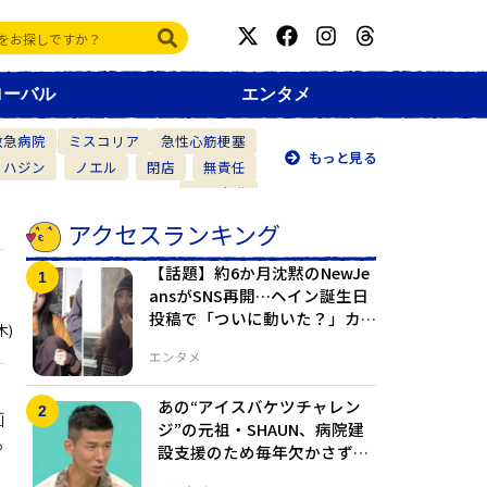
ローバル
エンタメ
救急病院
ミスコリア
急性心筋梗塞
もっと見る
・ハジン
ノエル
閉店
無責任
仲間意識
アクセスランキング
【話題】約6か月沈黙のNewJe
ansがSNS再開…ヘイン誕生日
投稿で「ついに動いた？」カ
木)
ムバック期待高まる
エンタメ
あの“アイスバケツチャレン
画
ジ”の元祖・SHAUN、病院建
っ
設支援のため毎年欠かさず寄
付