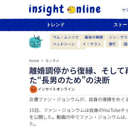
サ
トレンド
ストー
ウム・ムンソク
最後の瞬間
シン・ゲス
ベッドシーン
イ・テラン
酒代
国
ベーカリーカフェ
Home
エンタメ
離婚調停から復縁、そして
た“長男のため”の決断
インサイトオンライン
女優ファン・ジョンウムが、自身の復縁をめぐ
10日、ファン・ジョンウムは自身のYouTube
を公開した。動画の中でファン・ジョンウムは、
た。