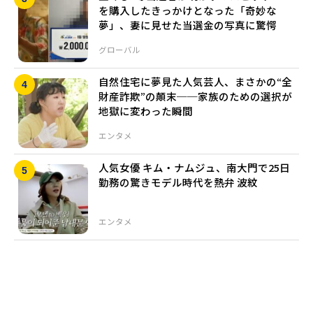
を購入したきっかけとなった「奇妙な
夢」、妻に見せた当選金の写真に驚愕
グローバル
自然住宅に夢見た人気芸人、まさかの“全
財産詐欺”の顛末──家族のための選択が
地獄に変わった瞬間
エンタメ
人気女優 キム・ナムジュ、南大門で25日
勤務の驚きモデル時代を熱弁 波紋
エンタメ