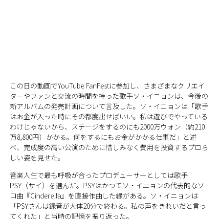
この日の動画でYouTube FanFestに参加し、さまざまなクリエイ
ターやファンと交流の時間を持った歌手ソ・イニョンは、今後の
新アルバムの発売計画について言及した。ソ・イニョンは「歌手
はお金が入った時にその都度出せばいい。私は遊びでやっている
わけじゃないから、ステージをするのにも2000万ウォン（約210
万8,800円）かかる。何をするにもお金がかかる仕事だ」と述
べ、完成度の高い公演のために惜しみなく費用を投資するプロら
しい姿を見せた。
音楽人生で最も呼吸が合ったプロデューサーとしては歌手
PSY（サイ）を選んだ。PSYはかつてソ・イニョンの代表的なソ
ロ曲『Cinderella』を直接作曲した縁がある。ソ・イニョンは
「PSYさんは録音が大体20分で終わる。私の声をきれいだと言っ
てくれた」と当時の記憶を振り返った。