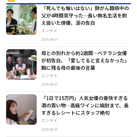
「死んでも悔いはない」肺がん闘病中の
父が4時間見守った…長い無名生活を耐
え抜いた俳優、涙の告白
エンタメ
2026.08.07
母との別れから約2週間…ベテラン女優
が初告白、「愛してると言えなかった」
胸に残る母の最後の言葉
エンタメ
2026.08.07
「1日で15万円」人気女優の豪快すぎる
酒の買い物…高級ワインに焼酎まで、長
すぎるレシートにスタッフ絶句
エンタメ
2026.08.07