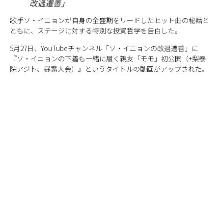
改過遷善」
歌手ソ・イニョンが自身の全盛期をリードしたヒット曲の秘話と
ともに、ステージに対する特別な投資哲学を告白した。
5月27日、YouTubeチャンネル「ソ・イニョンの改過遷善」に
『ソ・イニョンの下着も一緒に履く親友「モモ」初公開（+梨泰
院アジト、暴露大会）』というタイトルの動画がアップされた。