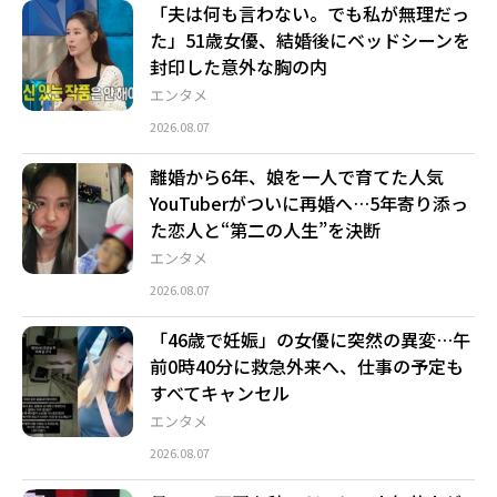
「夫は何も言わない。でも私が無理だっ
た」51歳女優、結婚後にベッドシーンを
封印した意外な胸の内
エンタメ
2026.08.07
離婚から6年、娘を一人で育てた人気
YouTuberがついに再婚へ…5年寄り添っ
た恋人と“第二の人生”を決断
エンタメ
2026.08.07
「46歳で妊娠」の女優に突然の異変…午
前0時40分に救急外来へ、仕事の予定も
すべてキャンセル
エンタメ
2026.08.07