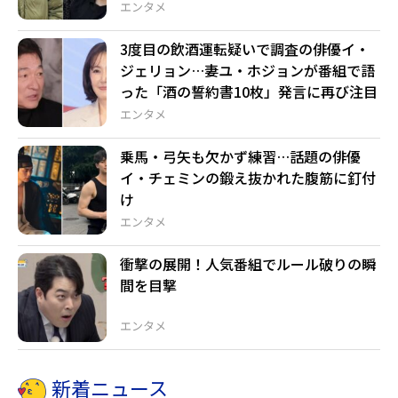
エンタメ
3度目の飲酒運転疑いで調査の俳優イ・
ジェリョン…妻ユ・ホジョンが番組で語
った「酒の誓約書10枚」発言に再び注目
エンタメ
乗馬・弓矢も欠かず練習…話題の俳優
イ・チェミンの鍛え抜かれた腹筋に釘付
け
エンタメ
衝撃の展開！人気番組でルール破りの瞬
間を目撃
エンタメ
新着ニュース