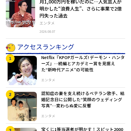
月1,000万円を稼いだのに…人気芸人が
明かした“浪費人生”、さらに事業で2億
円失った過去
エンタメ
2026.08.07
アクセスランキング
Netflix『KPOPガールズ! デーモン・ハンタ
ーズ』…続編とアカデミー賞を見据え
た“新時代アニメ”の可能性
エンタメ
認知症の妻を支え続けるベテラン歌手、結
婚記念日に公開した“笑顔のウェディング
写真”…変わらぬ愛に反響
エンタメ
宝くじ1等当選者が明かす！スピット2000