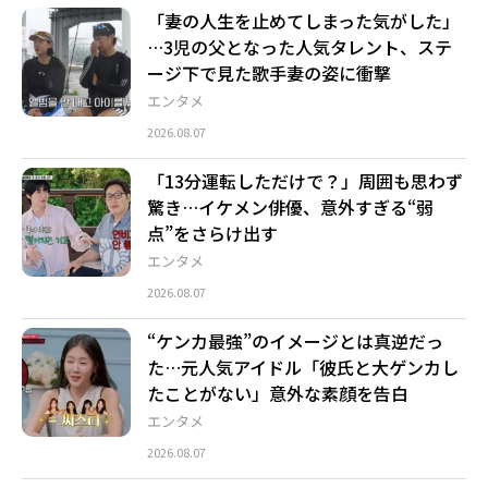
「妻の人生を止めてしまった気がした」
…3児の父となった人気タレント、ステ
ージ下で見た歌手妻の姿に衝撃
エンタメ
2026.08.07
「13分運転しただけで？」周囲も思わず
驚き…イケメン俳優、意外すぎる“弱
点”をさらけ出す
エンタメ
2026.08.07
“ケンカ最強”のイメージとは真逆だっ
た…元人気アイドル「彼氏と大ゲンカし
たことがない」意外な素顔を告白
エンタメ
2026.08.07