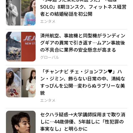
SOLO』8期ヨンスク、フィットネス経営
者との結婚秘話を初公開
エンタメ
済州航空、事故機と同型機がランディン
グギアの異常で引き返す…ムアン事故後
の不具合に業界の安全懸念が高まる
グローバル
「チャンナビ チェ・ジョンフン♥」ハ
ン・ジミン、飾らない日常の中、清純な
すっぴんを公開…変わらぬラブリーな美
貌
エンタメ
セクハラ疑惑→大学講師採用まで取り消
しに…44歳俳優、5年越しに「性犯罪の
事実なし」と明らかに