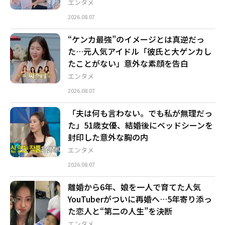
エンタメ
2026.08.07
“ケンカ最強”のイメージとは真逆だっ
た…元人気アイドル「彼氏と大ゲンカし
たことがない」意外な素顔を告白
エンタメ
2026.08.07
「夫は何も言わない。でも私が無理だっ
た」51歳女優、結婚後にベッドシーンを
封印した意外な胸の内
エンタメ
2026.08.07
離婚から6年、娘を一人で育てた人気
YouTuberがついに再婚へ…5年寄り添っ
た恋人と“第二の人生”を決断
エンタメ