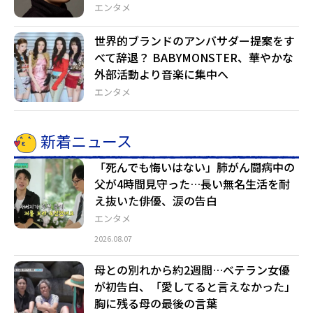
エンタメ
世界的ブランドのアンバサダー提案をす
べて辞退？ BABYMONSTER、華やかな
外部活動より音楽に集中へ
エンタメ
新着ニュース
「死んでも悔いはない」肺がん闘病中の
父が4時間見守った…長い無名生活を耐
え抜いた俳優、涙の告白
エンタメ
2026.08.07
母との別れから約2週間…ベテラン女優
が初告白、「愛してると言えなかった」
胸に残る母の最後の言葉