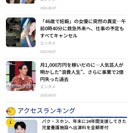
2026.08.07
「46歳で妊娠」の女優に突然の異変…午
前0時40分に救急外来へ、仕事の予定も
すべてキャンセル
エンタメ
2026.08.07
月1,000万円を稼いだのに…人気芸人が
明かした“浪費人生”、さらに事業で2億
円失った過去
エンタメ
2026.08.07
アクセスランキング
パク・スホン、年末に24年間支援してきた
児童養護施設へ出演料を全額寄付