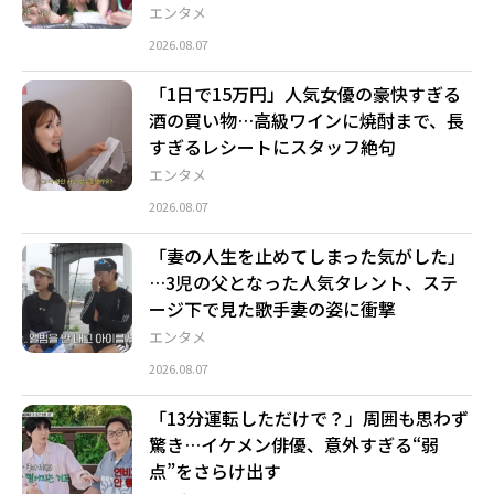
エンタメ
2026.08.07
「1日で15万円」人気女優の豪快すぎる
酒の買い物…高級ワインに焼酎まで、長
すぎるレシートにスタッフ絶句
エンタメ
2026.08.07
「妻の人生を止めてしまった気がした」
…3児の父となった人気タレント、ステ
ージ下で見た歌手妻の姿に衝撃
エンタメ
2026.08.07
「13分運転しただけで？」周囲も思わず
驚き…イケメン俳優、意外すぎる“弱
点”をさらけ出す