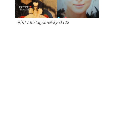
引用：Instagram＠kyo1122