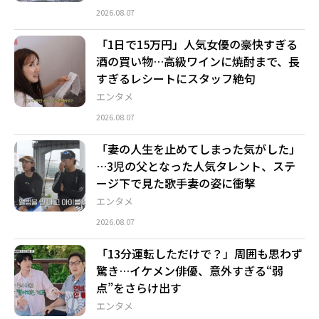
2026.08.07
「1日で15万円」人気女優の豪快すぎる
酒の買い物…高級ワインに焼酎まで、長
すぎるレシートにスタッフ絶句
エンタメ
2026.08.07
「妻の人生を止めてしまった気がした」
…3児の父となった人気タレント、ステ
ージ下で見た歌手妻の姿に衝撃
エンタメ
2026.08.07
「13分運転しただけで？」周囲も思わず
驚き…イケメン俳優、意外すぎる“弱
点”をさらけ出す
エンタメ