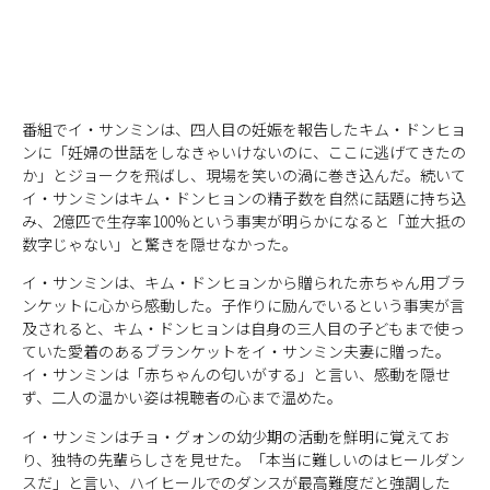
番組でイ・サンミンは、四人目の妊娠を報告したキム・ドンヒョ
ンに「妊婦の世話をしなきゃいけないのに、ここに逃げてきたの
か」とジョークを飛ばし、現場を笑いの渦に巻き込んだ。続いて
イ・サンミンはキム・ドンヒョンの精子数を自然に話題に持ち込
み、2億匹で生存率100%という事実が明らかになると「並大抵の
数字じゃない」と驚きを隠せなかった。
イ・サンミンは、キム・ドンヒョンから贈られた赤ちゃん用ブラ
ンケットに心から感動した。子作りに励んでいるという事実が言
及されると、キム・ドンヒョンは自身の三人目の子どもまで使っ
ていた愛着のあるブランケットをイ・サンミン夫妻に贈った。
イ・サンミンは「赤ちゃんの匂いがする」と言い、感動を隠せ
ず、二人の温かい姿は視聴者の心まで温めた。
イ・サンミンはチョ・グォンの幼少期の活動を鮮明に覚えてお
り、独特の先輩らしさを見せた。「本当に難しいのはヒールダン
スだ」と言い、ハイヒールでのダンスが最高難度だと強調した