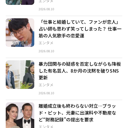
エンタメ
2026.08.10
「仕事と結婚していて、ファンが恋人」
占い師も思わず笑ってしまった？ 仕事一
筋の人気歌手の恋愛運
エンタメ
2026.08.10
暴力団関与の疑惑を否定しながらも降板
した有名芸人、8か月の沈黙を破りSNS
更新
エンタメ
2026.08.10
離婚成立後も終わらない対立…ブラッ
ド・ピット、元妻に出演料や不動産な
ど“財務記録”の提出を要求
エンタメ