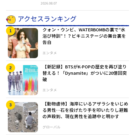
2026.08.07
アクセスランキング
クォン・ウンビ、WATERBOMBの裏で“水
浴び特訓”！？ビキニステージの舞台裏を
告白
エンタメ
【新記録】BTSがK-POPの歴史を再び塗り
替える！「Dynamite」がついに20億回突
破
エンタメ
【動物虐待】海岸にいるアザラシをいじめ
る男性…石を投げたり手を叩いたりし避難
の声殺到、現在男性を追跡中と明かす
グローバル