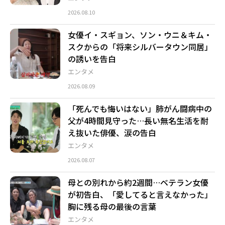
2026.08.10
女優イ・スギョン、ソン・ウニ＆キム・
スクからの「将来シルバータウン同居」
の誘いを告白
エンタメ
2026.08.09
「死んでも悔いはない」肺がん闘病中の
父が4時間見守った…長い無名生活を耐
え抜いた俳優、涙の告白
エンタメ
2026.08.07
母との別れから約2週間…ベテラン女優
が初告白、「愛してると言えなかった」
胸に残る母の最後の言葉
エンタメ