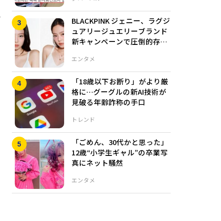
を
BLACKPINK ジェニー、ラグジ
ュアリージュエリーブランド
新キャンペーンで圧倒的存在
感を放つ
エンタメ
「18歳以下お断り」がより厳
格に…グーグルの新AI技術が
見破る年齢詐称の手口
トレンド
「ごめん、30代かと思った」
12歳“小学生ギャル”の卒業写
真にネット騒然
エンタメ