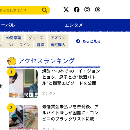
ローバル
エンタメ
仲間意識
グリーフ
アズワン
もっと見る
マ
VJ
ワイン
経緯
自宅購入
アクセスランキング
焼酎7〜8本でKO…イ・ジョン
ヒョク、息子との“飲酒バト
ル”と衝撃エピソードを公開
水)
エンタメ
最低賃金未払いを告発後、ア
ト
ルバイト探しが困難に…コン
ビニのブラックリストに載っ
た大学生
グローバル