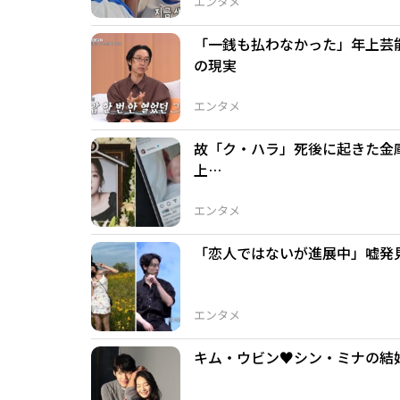
エンタメ
「一銭も払わなかった」年上芸
の現実
エンタメ
故「ク・ハラ」死後に起きた金
上…
エンタメ
「恋人ではないが進展中」嘘発
エンタメ
キム・ウビン♥シン・ミナの結