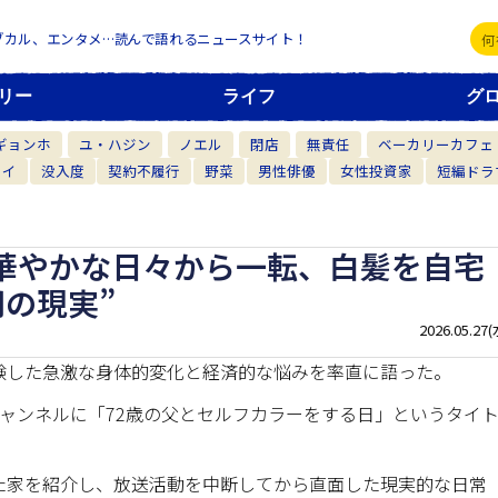
ブカル、エンタメ…読んで語れるニュースサイト！
リー
ライフ
グ
ギョンホ
ユ・ハジン
ノエル
閉店
無責任
ベーカリーカフェ
カイ
没入度
契約不履行
野菜
男性俳優
女性投資家
短編ドラ
華やかな日々から一転、白髪を自宅
の現実”
2026.05.27(
験した急激な身体的変化と経済的な悩みを率直に語った。
beチャンネルに「72歳の父とセルフカラーをする日」というタイ
た家を紹介し、放送活動を中断してから直面した現実的な日常