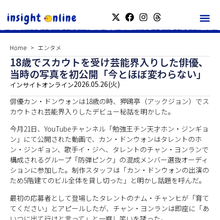
Home
エンタメ
18歳でスカウトを受け芸能界入りした俳優、
当時の写真を初公開「今とほぼ変わらない」
2026.05.26(火)
インサイトオンライン
俳優カン・ドンウォンは18歳の時、狎鴎亭（アックジョン）でス
カウトされ芸能界入りしたデビュー秘話を明かした。
今月21日、YouTubeチャンネル「勉強王チン天才ホン・ジンギョ
ン」にて公開された動画で、カン・ドンウォンはタレントのホ
ン・ジンギョン、歌手イ・ジヘ、タレントのチャン・ヨンランで
構成されるグループ「防弾ピンク」の混成メンバー選抜オーディ
ションに参加した。制作スタッフは「カン・ドンウォンの出演の
ため5階建てのビル全体を貸し切った」と明かし話題を呼んだ。
最初の応募者として登場したタレントのナム・チャンヒが「育て
てください」とアピールしたが、チャン・ヨンランは即座に「あ
いつに出て行けと言って」と一蹴し笑いを誘った。