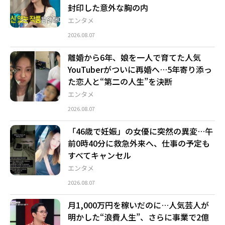
封印した意外な胸の内
エンタメ
2026.08.07
離婚から6年、娘を一人で育てた人気
YouTuberがついに再婚へ…5年寄り添っ
た恋人と“第二の人生”を決断
エンタメ
2026.08.07
「46歳で妊娠」の女優に突然の異変…午
前0時40分に救急外来へ、仕事の予定も
すべてキャンセル
エンタメ
2026.08.07
月1,000万円を稼いだのに…人気芸人が
明かした“浪費人生”、さらに事業で2億