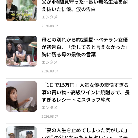
父が4時間見守った…長い無名生活を耐
え抜いた俳優、涙の告白
エンタメ
2026.08.07
母との別れから約2週間…ベテラン女優
が初告白、「愛してると言えなかった」
胸に残る母の最後の言葉
エンタメ
2026.08.07
「1日で15万円」人気女優の豪快すぎる
酒の買い物…高級ワインに焼酎まで、長
すぎるレシートにスタッフ絶句
エンタメ
2026.08.07
「妻の人生を止めてしまった気がした」
…3児の父となった人気タレント、ステ