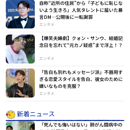
自称“近所の住民”から「子どもに恥じな
いよう生きろ」人気タレントに届いた暴
言DM…公開後に一転謝罪
エンタメ
【爆笑夫婦劇】クォン・サンウ、結婚記
念日を忘れて“元カノ疑惑”まで浮上！？
エンタメ
「告白も別れもメッセージ派」不器用す
ぎる恋愛スタイルを告白、彼女のために
嫌いなものを克服？
エンタメ
新着ニュース
「死んでも悔いはない」肺がん闘病中の