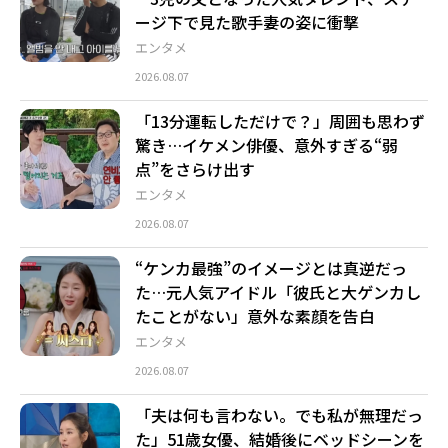
ージ下で見た歌手妻の姿に衝撃
エンタメ
2026.08.07
「13分運転しただけで？」周囲も思わず
驚き…イケメン俳優、意外すぎる“弱
点”をさらけ出す
エンタメ
2026.08.07
“ケンカ最強”のイメージとは真逆だっ
た…元人気アイドル「彼氏と大ゲンカし
たことがない」意外な素顔を告白
エンタメ
2026.08.07
「夫は何も言わない。でも私が無理だっ
た」51歳女優、結婚後にベッドシーンを