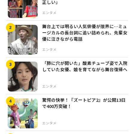
正しい」
エンタメ
舞台上では明るい人気俳優が限界に…ミュ
ージカルの長台詞に追い詰められ、先輩女
優に泣きながら電話
エンタメ
「肺に穴が開いた」酸素チューブ姿で入院
していた女優、娘を育てながら舞台復帰へ
エンタメ
驚愕の快挙！『ズートピア2』が公開13日
で400万突破！
エンタメ