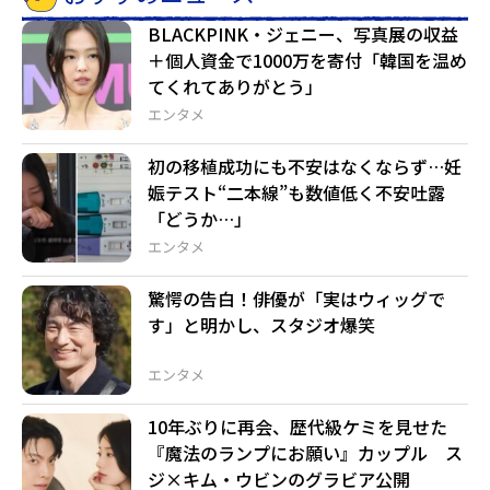
BLACKPINK・ジェニー、写真展の収益
＋個人資金で1000万を寄付「韓国を温め
てくれてありがとう」
エンタメ
初の移植成功にも不安はなくならず…妊
娠テスト“二本線”も数値低く不安吐露
「どうか…」
エンタメ
驚愕の告白！俳優が「実はウィッグで
す」と明かし、スタジオ爆笑
エンタメ
10年ぶりに再会、歴代級ケミを見せた
『魔法のランプにお願い』カップル ス
ジ×キム・ウビンのグラビア公開