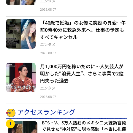
エンタメ
2026.08.07
「46歳で妊娠」の女優に突然の異変…午
前0時40分に救急外来へ、仕事の予定も
すべてキャンセル
エンタメ
2026.08.07
月1,000万円を稼いだのに…人気芸人が
明かした“浪費人生”、さらに事業で2億
円失った過去
エンタメ
2026.08.07
アクセスランキング
BTS・V、5万人熱狂のメキシコ大統領宮殿
で見せた“神対応”に現地感動「本当に礼儀