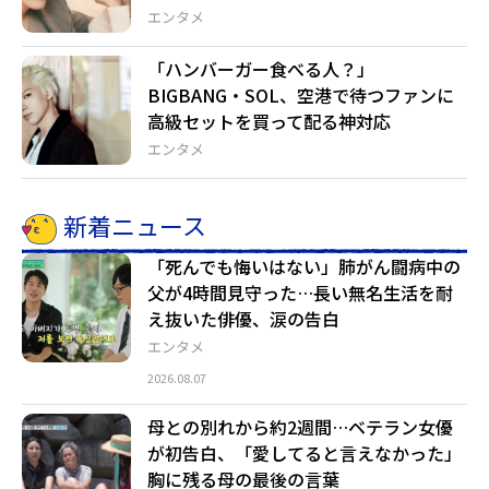
エンタメ
「ハンバーガー食べる人？」
BIGBANG・SOL、空港で待つファンに
高級セットを買って配る神対応
エンタメ
新着ニュース
「死んでも悔いはない」肺がん闘病中の
父が4時間見守った…長い無名生活を耐
え抜いた俳優、涙の告白
エンタメ
2026.08.07
母との別れから約2週間…ベテラン女優
が初告白、「愛してると言えなかった」
胸に残る母の最後の言葉