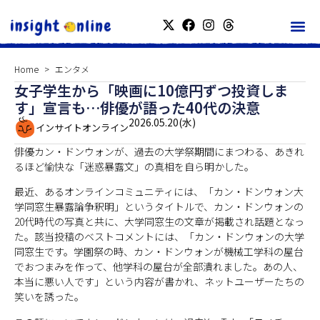
Home
エンタメ
女子学生から「映画に10億円ずつ投資しま
す」宣言も…俳優が語った40代の決意
2026.05.20(水)
インサイトオンライン
俳優カン・ドンウォンが、過去の大学祭期間にまつわる、あきれ
るほど愉快な「迷惑暴露文」の真相を自ら明かした。
最近、あるオンラインコミュニティには、「カン・ドンウォン大
学同窓生暴露論争釈明」というタイトルで、カン・ドンウォンの
20代時代の写真と共に、大学同窓生の文章が掲載され話題となっ
た。該当投稿のベストコメントには、「カン・ドンウォンの大学
同窓生です。学園祭の時、カン・ドンウォンが機械工学科の屋台
でおつまみを作って、他学科の屋台が全部潰れました。あの人、
本当に悪い人です」という内容が書かれ、ネットユーザーたちの
笑いを誘った。