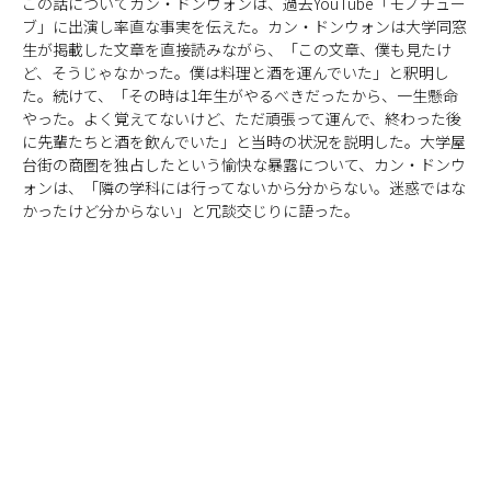
この話についてカン・ドンウォンは、過去YouTube「モノチュー
ブ」に出演し率直な事実を伝えた。カン・ドンウォンは大学同窓
生が掲載した文章を直接読みながら、「この文章、僕も見たけ
ど、そうじゃなかった。僕は料理と酒を運んでいた」と釈明し
た。続けて、「その時は1年生がやるべきだったから、一生懸命
やった。よく覚えてないけど、ただ頑張って運んで、終わった後
に先輩たちと酒を飲んでいた」と当時の状況を説明した。大学屋
台街の商圏を独占したという愉快な暴露について、カン・ドンウ
ォンは、「隣の学科には行ってないから分からない。迷惑ではな
かったけど分からない」と冗談交じりに語った。