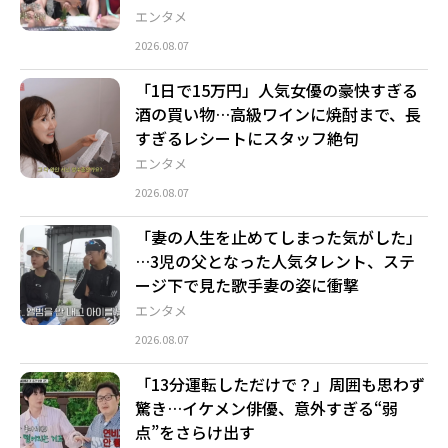
エンタメ
2026.08.07
「1日で15万円」人気女優の豪快すぎる
酒の買い物…高級ワインに焼酎まで、長
すぎるレシートにスタッフ絶句
エンタメ
2026.08.07
「妻の人生を止めてしまった気がした」
…3児の父となった人気タレント、ステ
ージ下で見た歌手妻の姿に衝撃
エンタメ
2026.08.07
「13分運転しただけで？」周囲も思わず
驚き…イケメン俳優、意外すぎる“弱
点”をさらけ出す