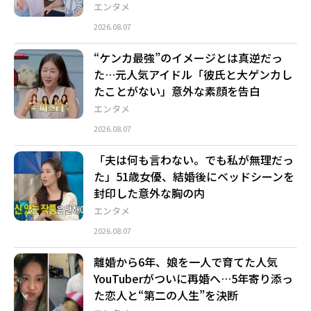
エンタメ
2026.08.07
“ケンカ最強”のイメージとは真逆だっ
た…元人気アイドル「彼氏と大ゲンカし
たことがない」意外な素顔を告白
エンタメ
2026.08.07
「夫は何も言わない。でも私が無理だっ
た」51歳女優、結婚後にベッドシーンを
封印した意外な胸の内
エンタメ
2026.08.07
離婚から6年、娘を一人で育てた人気
YouTuberがついに再婚へ…5年寄り添っ
た恋人と“第二の人生”を決断