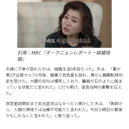
引用：MBC『オ・ウニョンレポート－結婚地
獄』
夫婦に不幸が訪れたのは、結婚生活5年目だった。夫は、「妻が
第2子出産から7か月後、腹痛で救急室を訪れ、胃がん腹膜転移判
定を受けた。大腸の80％は壊死しており、臓器が石のように固ま
っている状態だと言われた」と打ち明け、宣告当時の衝撃を伝え
た。
救急室訪問前まで前兆症状はなかったと明かした夫は、「医師か
ら、人間の領域では治療不可能だと言われた。今日か明日が最後
かもしれないと言われた」と振り返った。