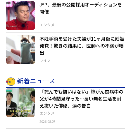
JYP、最後の公開採用オーディションを
開催
エンタメ
不妊手術を受けた夫婦が11ヶ月後に妊娠
発覚！驚きの結果に、医師への不満が噴
出
ライフ
新着ニュース
「死んでも悔いはない」肺がん闘病中の
父が4時間見守った…長い無名生活を耐
え抜いた俳優、涙の告白
エンタメ
2026.08.07