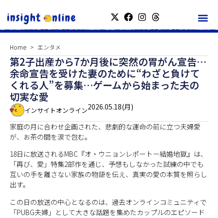
Home
エンタメ
第2子出産から7か月後に突然の胃がん宣告…
余命宣告を受けた妻のために“わざと負けて
くれる人”を募集…ゲームから始まった夫の
切実な愛
2026.05.18(月)
インサイトオンライン
家庭の月に合わせ企画された、悲劇的な運命の前に立つ夫婦愛
が、お茶の間を涙で包む。
18日に放送されるMBC『オ・ウニョンレポート－結婚地獄』は、
「再び、愛」特集2部作を通じ、予想もしなかった試練の中でも
互いの手を離さない家族の物語を伝え、真実の愛の本質を照らし
出す。
この日の放送の中心となるのは、過去オンラインコミュニティで
「PUBG夫婦」として大きな話題を集めたカップルのエピソード