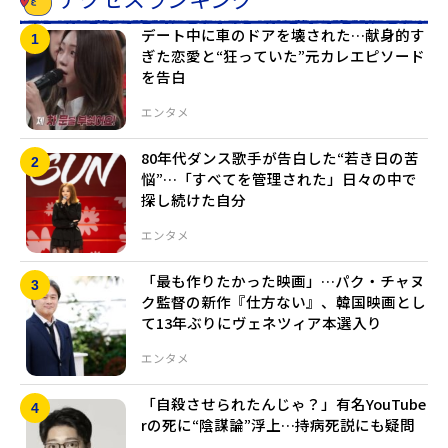
デート中に車のドアを壊された…献身的す
ぎた恋愛と“狂っていた”元カレエピソード
を告白
エンタメ
80年代ダンス歌手が告白した“若き日の苦
悩”…「すべてを管理された」日々の中で
探し続けた自分
エンタメ
「最も作りたかった映画」…パク・チャヌ
ク監督の新作『仕方ない』、韓国映画とし
て13年ぶりにヴェネツィア本選入り
エンタメ
「自殺させられたんじゃ？」有名YouTube
rの死に“陰謀論”浮上…持病死説にも疑問