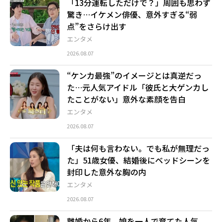
「13分運転しただけで？」周囲も思わず
驚き…イケメン俳優、意外すぎる“弱
点”をさらけ出す
エンタメ
2026.08.07
“ケンカ最強”のイメージとは真逆だっ
た…元人気アイドル「彼氏と大ゲンカし
たことがない」意外な素顔を告白
エンタメ
2026.08.07
「夫は何も言わない。でも私が無理だっ
た」51歳女優、結婚後にベッドシーンを
封印した意外な胸の内
エンタメ
2026.08.07
離婚から6年、娘を一人で育てた人気