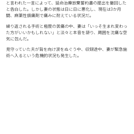
と言われた一言によって、延命治療放棄誓約書の提出を撤回した
と告白した。しかし妻の状態は日に日に悪化し、現在は3か月
間、麻薬性鎮痛剤で痛みに耐えている状況だ。
繰り返される手術と極度の苦痛の中、妻は「いっそ生まれ変わっ
た方がいいかもしれない」と淡々と本音を語り、周囲を沈痛な空
気に包んだ。
見守っていた夫が背を向け涙をぬぐう中、収録途中、妻が緊急施
術へ入るという危機的状況も発生した。