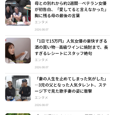
母との別れから約2週間…ベテラン女優
が初告白、「愛してると言えなかった」
胸に残る母の最後の言葉
エンタメ
2026.08.07
「1日で15万円」人気女優の豪快すぎる
酒の買い物…高級ワインに焼酎まで、長
すぎるレシートにスタッフ絶句
エンタメ
2026.08.07
「妻の人生を止めてしまった気がした」
…3児の父となった人気タレント、ステ
ージ下で見た歌手妻の姿に衝撃
エンタメ
2026.08.07