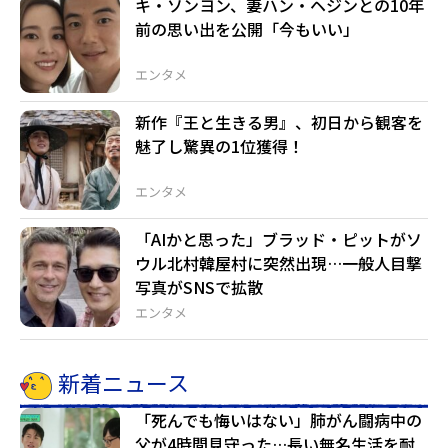
キ・ソンヨン、妻ハン・ヘジンとの10年
前の思い出を公開「今もいい」
エンタメ
新作『王と生きる男』、初日から観客を
魅了し驚異の1位獲得！
エンタメ
「AIかと思った」ブラッド・ピットがソ
ウル北村韓屋村に突然出現…一般人目撃
写真がSNSで拡散
エンタメ
新着ニュース
「死んでも悔いはない」肺がん闘病中の
父が4時間見守った…長い無名生活を耐