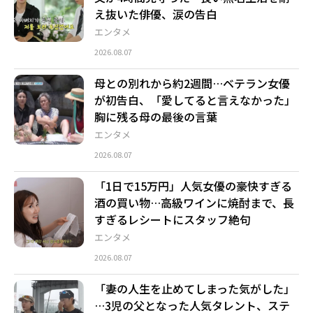
え抜いた俳優、涙の告白
エンタメ
2026.08.07
母との別れから約2週間…ベテラン女優
が初告白、「愛してると言えなかった」
胸に残る母の最後の言葉
エンタメ
2026.08.07
「1日で15万円」人気女優の豪快すぎる
酒の買い物…高級ワインに焼酎まで、長
すぎるレシートにスタッフ絶句
エンタメ
2026.08.07
「妻の人生を止めてしまった気がした」
…3児の父となった人気タレント、ステ