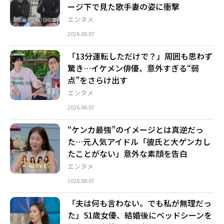
ージ下で見た歌手妻の姿に衝撃
エンタメ
2026.08.07
「13分運転しただけで？」周囲も思わず
驚き…イケメン俳優、意外すぎる“弱
点”をさらけ出す
エンタメ
2026.08.07
“ケンカ最強”のイメージとは真逆だっ
た…元人気アイドル「彼氏と大ゲンカし
たことがない」意外な素顔を告白
エンタメ
2026.08.07
「夫は何も言わない。でも私が無理だっ
た」51歳女優、結婚後にベッドシーンを