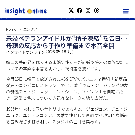
Home
エンタメ
未婚ベテランアイドルが“精子凍結”を告白…
母親の反応から子作り準備まで本音全開
2026.05.18(月)
インサイトオンライン
韓国の芸能界を代表する未婚男性たちが結婚や将来の家族設計に
ついての率直な本音を明かし、視聴者を驚かせた。
今月15日に韓国で放送されたKBS 2TVのバラエティ番組『新商品
発売～コンビニレストラン』では、歌手キム・ジェジュンが親友
の俳優チェ・ジニョク、ユン・シユン、ユ・ソンホを自宅に招
き、恋愛と将来について赤裸々なトークを繰り広げた。
1986年生まれの同い年トリオであるキム・ジェジュン、チェ・ジ
ニョク、ユン・シユンは、未婚男性として直面する現実的な悩み
を包み隠さず打ち明け、スタジオの注目を集めた。