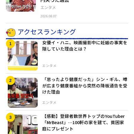
エンタメ
2026.08.07
アクセスランキング
女優イ・ハニ、映画撮影中に妊娠の事実を
隠していた理由とは？
エンタメ
「思ったより健康だった」シン・ギル、噂
が広まり健康番組から突然の降板通告を受
けた理由
エンタメ
【感動】登録者数世界トップのYouTuber
「MrBeast」…100軒の家を建て、貧困家
庭にプレゼント