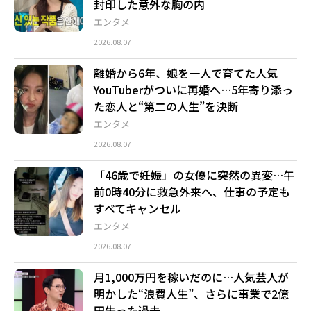
封印した意外な胸の内
エンタメ
2026.08.07
離婚から6年、娘を一人で育てた人気
YouTuberがついに再婚へ…5年寄り添っ
た恋人と“第二の人生”を決断
エンタメ
2026.08.07
「46歳で妊娠」の女優に突然の異変…午
前0時40分に救急外来へ、仕事の予定も
すべてキャンセル
エンタメ
2026.08.07
月1,000万円を稼いだのに…人気芸人が
明かした“浪費人生”、さらに事業で2億
円失った過去