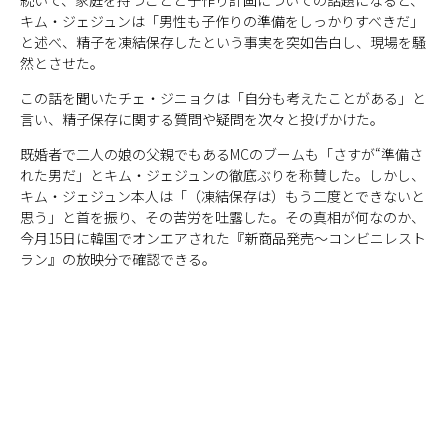
キム・ジェジュンは「男性も子作りの準備をしっかりすべきだ」
と述べ、精子を凍結保存したという事実を突如告白し、現場を騒
然とさせた。
この話を聞いたチェ・ジニョクは「自分も考えたことがある」と
言い、精子保存に関する質問や疑問を次々と投げかけた。
既婚者で二人の娘の父親でもあるMCのブームも「さすが“準備さ
れた男だ」とキム・ジェジュンの徹底ぶりを称賛した。しかし、
キム・ジェジュン本人は「（凍結保存は）もう二度とできないと
思う」と首を振り、その苦労を吐露した。その真相が何なのか、
今月15日に韓国でオンエアされた『新商品発売～コンビニレスト
ラン』の放映分で確認できる。