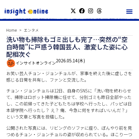
Home
エンタメ
洗い物も掃除もゴミ出しも完了…突然の“空
白時間”に戸惑う韓国芸人、激変した姿に心
配相次ぐ
2026.05.14(木)
インサイトオンライン
お笑い芸人チョン・ジョンチョルが、家事を終えた後に虚しさを
感じる日常を共有し、ファンと交流した。
チョン・ジョンチョルは12日、自身のSNSに「洗い物を終わらせ
て、掃除はロボット掃除機に任せて、分別ゴミも昨日全部やった
し、この前帰ってきた子どもたちは学校へ行ったし、パッピは日
本語学院へ行ったし？ え？ 俺、今急に何をすればいいんだ？」
という文章と写真を投稿した。
公開された写真には、リビングのソファに座り、ぼんやり前を見
つめるチョン・ジョンチョルの姿が収められている。ほこり一つ