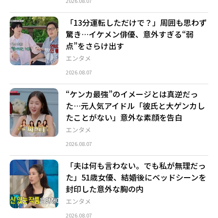
2026.08.07
「13分運転しただけで？」周囲も思わず
驚き…イケメン俳優、意外すぎる“弱
点”をさらけ出す
エンタメ
2026.08.07
“ケンカ最強”のイメージとは真逆だっ
た…元人気アイドル「彼氏と大ゲンカし
たことがない」意外な素顔を告白
エンタメ
2026.08.07
「夫は何も言わない。でも私が無理だっ
た」51歳女優、結婚後にベッドシーンを
封印した意外な胸の内
エンタメ
2026.08.07