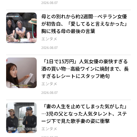
2026.08.07
母との別れから約2週間…ベテラン女優
が初告白、「愛してると言えなかった」
胸に残る母の最後の言葉
エンタメ
2026.08.07
「1日で15万円」人気女優の豪快すぎる
酒の買い物…高級ワインに焼酎まで、長
すぎるレシートにスタッフ絶句
エンタメ
2026.08.07
「妻の人生を止めてしまった気がした」
…3児の父となった人気タレント、ステ
ージ下で見た歌手妻の姿に衝撃
エンタメ