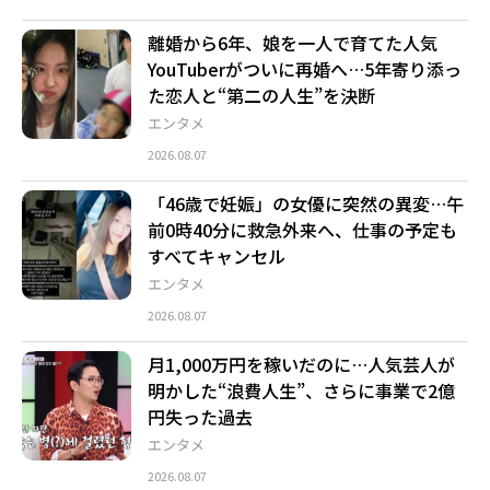
離婚から6年、娘を一人で育てた人気
YouTuberがついに再婚へ…5年寄り添っ
た恋人と“第二の人生”を決断
エンタメ
2026.08.07
「46歳で妊娠」の女優に突然の異変…午
前0時40分に救急外来へ、仕事の予定も
すべてキャンセル
エンタメ
2026.08.07
月1,000万円を稼いだのに…人気芸人が
明かした“浪費人生”、さらに事業で2億
円失った過去
エンタメ
2026.08.07