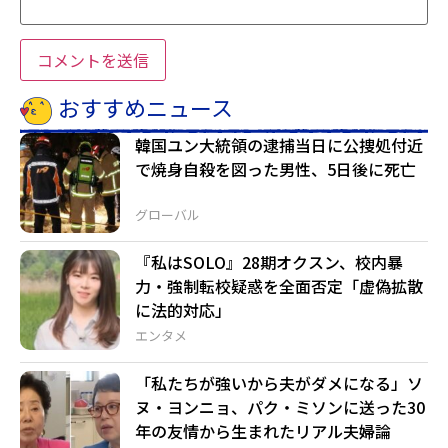
おすすめニュース
韓国ユン大統領の逮捕当日に公捜処付近
で焼身自殺を図った男性、5日後に死亡
グローバル
『私はSOLO』28期オクスン、校内暴
力・強制転校疑惑を全面否定「虚偽拡散
に法的対応」
エンタメ
「私たちが強いから夫がダメになる」ソ
ヌ・ヨンニョ、パク・ミソンに送った30
年の友情から生まれたリアル夫婦論