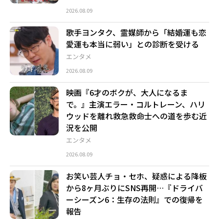
2026.08.09
歌手ヨンタク、霊媒師から「結婚運も恋
愛運も本当に弱い」との診断を受ける
エンタメ
2026.08.09
映画『6才のボクが、大人になるま
で。』主演エラー・コルトレーン、ハリ
ウッドを離れ救急救命士への道を歩む近
況を公開
エンタメ
2026.08.09
お笑い芸人チョ・セホ、疑惑による降板
から8ヶ月ぶりにSNS再開…『ドライバ
ーシーズン6：生存の法則』での復帰を
報告