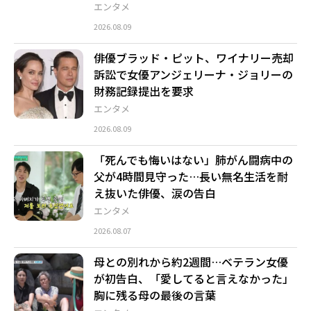
エンタメ
2026.08.09
俳優ブラッド・ピット、ワイナリー売却
訴訟で女優アンジェリーナ・ジョリーの
財務記録提出を要求
エンタメ
2026.08.09
「死んでも悔いはない」肺がん闘病中の
父が4時間見守った…長い無名生活を耐
え抜いた俳優、涙の告白
エンタメ
2026.08.07
母との別れから約2週間…ベテラン女優
が初告白、「愛してると言えなかった」
胸に残る母の最後の言葉