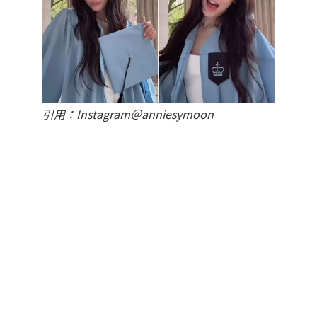
引用：Instagram＠anniesymoon