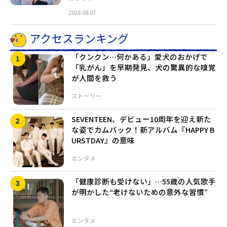
2026.08.07
アクセスランキング
「クンクン…何かある」愛犬のおかげで
「乳がん」を早期発見、犬の驚異的な嗅覚
が人間を救う
ストーリー
SEVENTEEN、デビュー10周年を迎え新た
な姿でカムバック！新アルバム『HAPPY B
URSTDAY』の意味
エンタメ
「健康診断も受けない」…55歳の人気歌手
が明かした“老けないための意外な習慣”
エンタメ