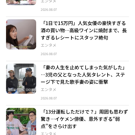
エンタメ
2026.08.07
「1日で15万円」人気女優の豪快すぎる
酒の買い物…高級ワインに焼酎まで、長
すぎるレシートにスタッフ絶句
エンタメ
2026.08.07
「妻の人生を止めてしまった気がした」
…3児の父となった人気タレント、ステ
ージ下で見た歌手妻の姿に衝撃
エンタメ
2026.08.07
「13分運転しただけで？」周囲も思わず
驚き…イケメン俳優、意外すぎる“弱
点”をさらけ出す
エンタメ