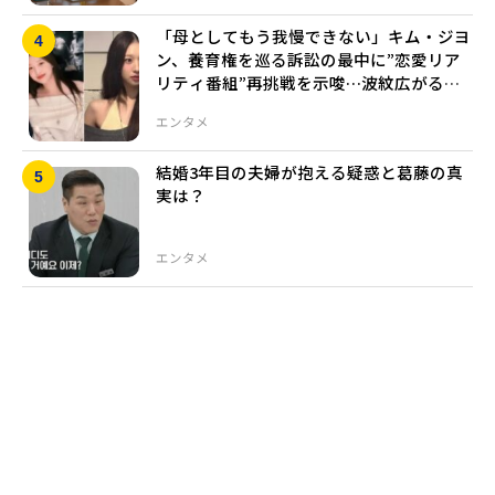
「母としてもう我慢できない」キム・ジヨ
ン、養育権を巡る訴訟の最中に”恋愛リア
リティ番組”再挑戦を示唆…波紋広がる発
言の真意とは
エンタメ
結婚3年目の夫婦が抱える疑惑と葛藤の真
実は？
エンタメ