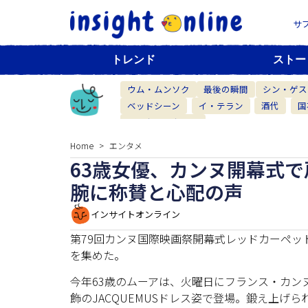
サ
トレンド
ストー
ウム・ムンソク
最後の瞬間
シン・ゲス
ベッドシーン
イ・テラン
酒代
国
ベーカリーカフェ
Home
エンタメ
63歳女優、カンヌ開幕式
腕に称賛と心配の声
インサイトオンライン
第79回カンヌ国際映画祭開幕式レッドカーペッ
を集めた。
今年63歳のムーアは、火曜日にフランス・カン
飾のJACQUEMUSドレス姿で登場。鍛え上