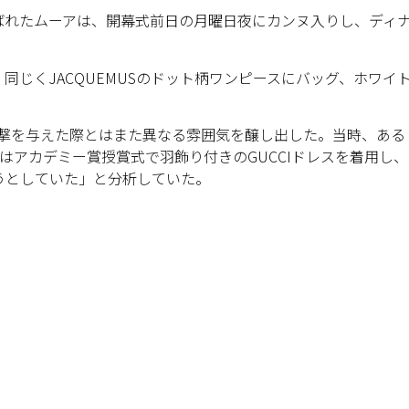
ばれたムーアは、開幕式前日の月曜日夜にカンヌ入りし、ディ
じくJACQUEMUSのドット柄ワンピースにバッグ、ホワイ
衝撃を与えた際とはまた異なる雰囲気を醸し出した。当時、ある
ーアはアカデミー賞授賞式で羽飾り付きのGUCCIドレスを着用し、
うとしていた」と分析していた。