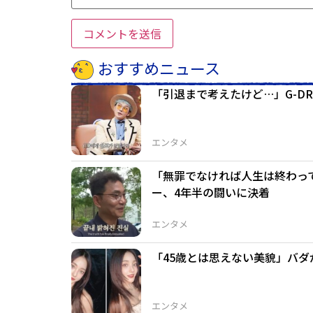
おすすめニュース
「引退まで考えたけど…」G-DR
エンタメ
「無罪でなければ人生は終わっ
ー、4年半の闘いに決着
エンタメ
「45歳とは思えない美貌」バ
エンタメ