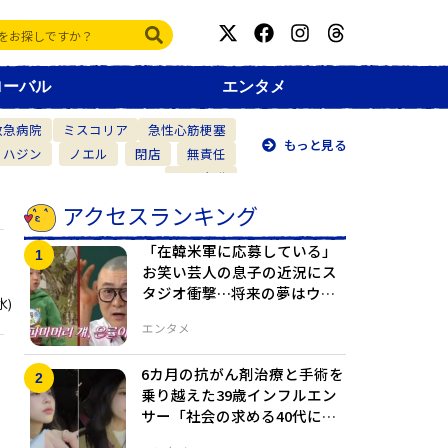
ローバル
エンタメ
救急病院
ミスコリア
急性心筋梗塞
もっと見る
・ハジン
ノエル
閉店
無責任
仲間意識
アクセスランキング
「在韓米軍に応募している」
お笑い芸人の息子の近況にス
タジオ衝撃…将来の夢はウェ
水)
ブ漫画作家？
エンタメ
6カ月の抗がん剤治療と手術を
乗り越えた39歳インフルエン
サー「社会の求める40代にな
れなかった」