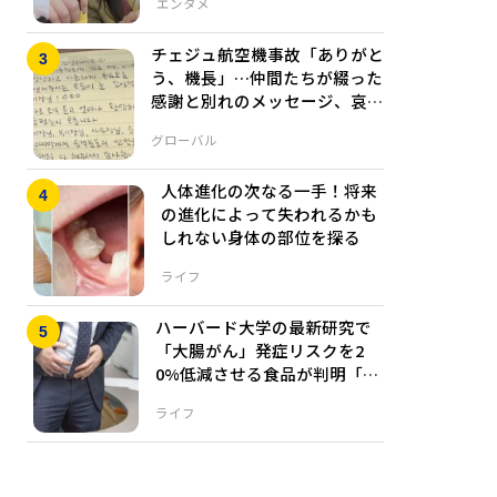
エンタメ
チェジュ航空機事故「ありがと
う、機長」…仲間たちが綴った
感謝と別れのメッセージ、哀悼
の手紙が胸を打つ
グローバル
人体進化の次なる一手！将来
の進化によって失われるかも
しれない身体の部位を探る
ライフ
ハーバード大学の最新研究で
「大腸がん」発症リスクを2
0%低減させる食品が判明「週
2回以上の〇〇」
ライフ