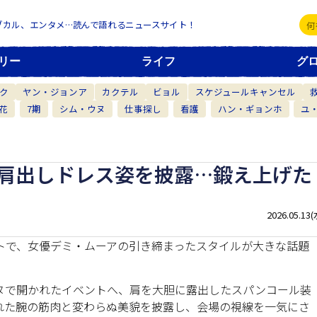
ブカル、エンタメ…読んで語れるニュースサイト！
リー
ライフ
グ
ク
ヤン・ジョンア
カクテル
ビョル
スケジュールキャンセル
花
7期
シム・ウヌ
仕事探し
看護
ハン・ギョンホ
ユ
で肩出しドレス姿を披露…鍛え上げた
2026.05.13(
トで、女優デミ・ムーアの引き締まったスタイルが大きな話題
ヌで開かれたイベントへ、肩を大胆に露出したスパンコール装
げられた腕の筋肉と変わらぬ美貌を披露し、会場の視線を一気にさ