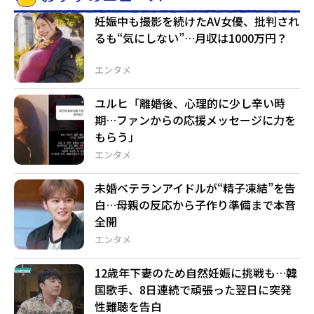
妊娠中も撮影を続けたAV女優、批判され
るも“気にしない”…月収は1000万円？
エンタメ
ユルヒ「離婚後、心理的に少し辛い時
期…ファンからの応援メッセージに力を
もらう」
エンタメ
未婚ベテランアイドルが“精子凍結”を告
白…母親の反応から子作り準備まで本音
全開
エンタメ
12歳年下妻のため自然妊娠に挑戦も…韓
国歌手、8日連続で頑張った翌日に突発
性難聴を告白