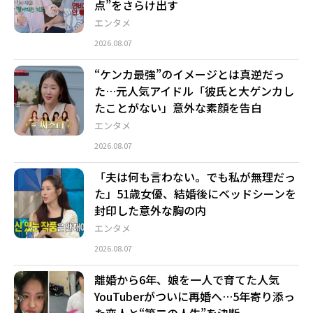
点”をさらけ出す
エンタメ
2026.08.07
“ケンカ最強”のイメージとは真逆だっ
た…元人気アイドル「彼氏と大ゲンカし
たことがない」意外な素顔を告白
エンタメ
2026.08.07
「夫は何も言わない。でも私が無理だっ
た」51歳女優、結婚後にベッドシーンを
封印した意外な胸の内
エンタメ
2026.08.07
離婚から6年、娘を一人で育てた人気
YouTuberがついに再婚へ…5年寄り添っ
た恋人と“第二の人生”を決断