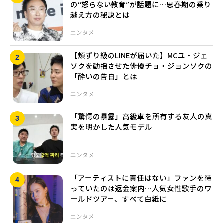
の“怒らない教育”が話題に…思春期の乗り
越え方の秘訣とは
エンタメ
【頬ずり級のLINEが届いた】MCユ・ジェ
ソクを動揺させた俳優チョ・ジョンソクの
「酔いの告白」とは
エンタメ
「驚愕の暴露」高級車を所有する友人の真
実を明かした人気モデル
エンタメ
「アーティストに責任はない」ファンを待
っていたのは返金案内…人気女性歌手のワ
ールドツアー、すべて白紙に
エンタメ