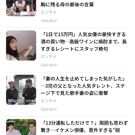
胸に残る母の最後の言葉
エンタメ
2026.08.07
「1日で15万円」人気女優の豪快すぎる
酒の買い物…高級ワインに焼酎まで、長
すぎるレシートにスタッフ絶句
エンタメ
2026.08.07
「妻の人生を止めてしまった気がした」
…3児の父となった人気タレント、ステ
ージ下で見た歌手妻の姿に衝撃
エンタメ
2026.08.07
「13分運転しただけで？」周囲も思わず
驚き…イケメン俳優、意外すぎる“弱