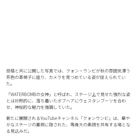
投稿と共に公開した写真では、クォン・ウンビが秋の雰囲気漂う
茶色の革椅子に座り、カメラを見つめている姿が捉えられてい
た。
「WATERBOMBの女神」と呼ばれ、ステージ上で見せた強烈な姿
とは対照的に、落ち着いたボブヘアにウェスタンブーツを合わ
せ、神秘的な魅力を強調していた。
新たに展開されるYouTubeチャンネル「クォンウンビ」は、華や
かなステージの裏側に隠された、等身大の素顔を共有する場とな
る見込みだ。