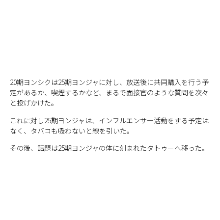
20期ヨンシクは25期ヨンジャに対し、放送後に共同購入を行う予
定があるか、喫煙するかなど、まるで面接官のような質問を次々
と投げかけた。
これに対し25期ヨンジャは、インフルエンサー活動をする予定は
なく、タバコも吸わないと線を引いた。
その後、話題は25期ヨンジャの体に刻まれたタトゥーへ移った。