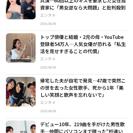
共演…60回以上のキスを要求した女性投
資家に「男女逆なら大問題」と批判殺到
エンタメ
2026.08.06
トップ俳優と結婚・2児の母・YouTube
登録者54万人…人気女優が恐れる「私生
活を見せすぎることの代償」
エンタメ
2026.08.06
帰宅した夫が自宅で発見…47歳で突然こ
の世を去った女性歌手、死から1年「美
しい笑顔と歌声を忘れないで」
エンタメ
2026.08.06
デビュー10年、219曲を手がけた男性歌
手…仲間にパソコンまで贈った“桁違い