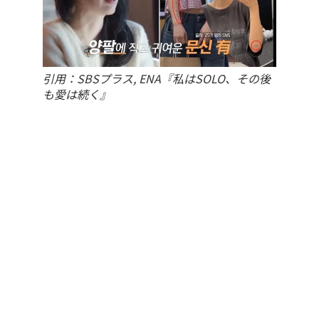
引用：SBSプラス, ENA『私はSOLO、その後
も愛は続く』