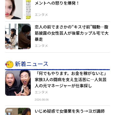
メントへの怒りを爆発！
エンタメ
恋人の前でまさかの“キス寸前”騒動…腹
筋披露の女性芸人が後輩カップル宅で大
暴走
エンタメ
新着ニュース
「何でもやります。お金を稼がないと」
家族3人の闘病を支え生活苦に…人気芸
人の元マネージャーが仕事探し
エンタメ
2026.08.06
いじめ疑惑で女優業を失う→ヨガ講師