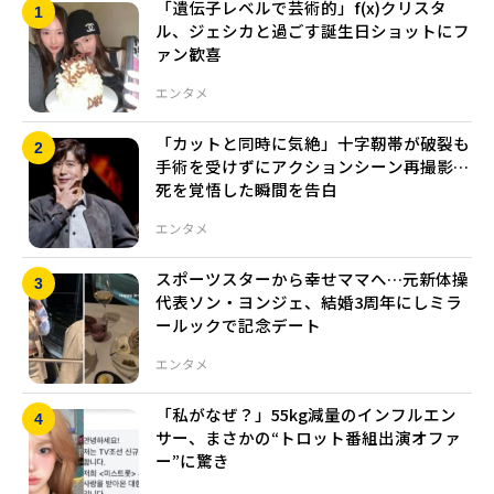
「遺伝子レベルで芸術的」f(x)クリスタ
ル、ジェシカと過ごす誕生日ショットにフ
ァン歓喜
エンタメ
「カットと同時に気絶」十字靭帯が破裂も
手術を受けずにアクションシーン再撮影…
死を覚悟した瞬間を告白
エンタメ
スポーツスターから幸せママへ…元新体操
代表ソン・ヨンジェ、結婚3周年にしミラ
ールックで記念デート
エンタメ
「私がなぜ？」55kg減量のインフルエン
サー、まさかの“トロット番組出演オファ
ー”に驚き