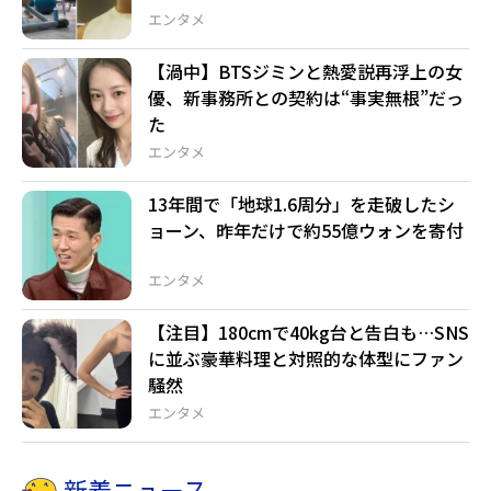
エンタメ
【渦中】BTSジミンと熱愛説再浮上の女
優、新事務所との契約は“事実無根”だっ
た
エンタメ
13年間で「地球1.6周分」を走破したシ
ョーン、昨年だけで約55億ウォンを寄付
エンタメ
【注目】180cmで40kg台と告白も…SNS
に並ぶ豪華料理と対照的な体型にファン
騒然
エンタメ
新着ニュース