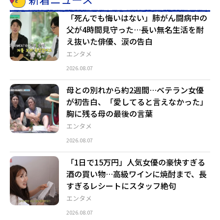
「死んでも悔いはない」肺がん闘病中の
父が4時間見守った…長い無名生活を耐
え抜いた俳優、涙の告白
エンタメ
2026.08.07
母との別れから約2週間…ベテラン女優
が初告白、「愛してると言えなかった」
胸に残る母の最後の言葉
エンタメ
2026.08.07
「1日で15万円」人気女優の豪快すぎる
酒の買い物…高級ワインに焼酎まで、長
すぎるレシートにスタッフ絶句
エンタメ
2026.08.07