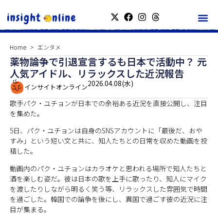
Home
エンタメ
薬物論争で引退宣言するも日本で活動中？ 元
人気アイドル、リラックスした近況報告
2026.04.08(水)
インサイトオンライン
歌手パク・ユチョンが日本での余裕ある近況を直接公開し、注目
を集めた。
5日、パク・ユチョンは自身のSNSアカウントに「最後だ、おや
すみ」という短い文と共に、知人たちとの日常を収めた動画を投
稿した。
動画内のパク・ユチョンはカラオケと思われる場所で知人たちと
酒を楽しむ姿だ。彼は日本の歌を上手に歌ったり、知人にマイク
を渡したりしながら明るく笑う等、リラックスした雰囲気で時間
を過ごした。韓国での論争を後にし、異国で過ごす彼の近況に注
目が集まる。