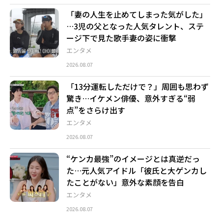
「妻の人生を止めてしまった気がした」
…3児の父となった人気タレント、ステ
ージ下で見た歌手妻の姿に衝撃
エンタメ
2026.08.07
「13分運転しただけで？」周囲も思わず
驚き…イケメン俳優、意外すぎる“弱
点”をさらけ出す
エンタメ
2026.08.07
“ケンカ最強”のイメージとは真逆だっ
た…元人気アイドル「彼氏と大ゲンカし
たことがない」意外な素顔を告白
エンタメ
2026.08.07