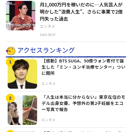
月1,000万円を稼いだのに…人気芸人が
明かした“浪費人生”、さらに事業で2億
円失った過去
エンタメ
2026.08.07
アクセスランキング
【感動】BTS SUGA、50億ウォン寄付で誕
生した「ミン・ユンギ治療センター」つい
に開所
エンタメ
「人生は本当に分からない」東京在住のモ
デル出身女優、予想外の第2子妊娠をエコ
ー写真で報告
エンタメ