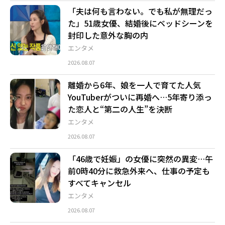
「夫は何も言わない。でも私が無理だっ
た」51歳女優、結婚後にベッドシーンを
封印した意外な胸の内
エンタメ
2026.08.07
離婚から6年、娘を一人で育てた人気
YouTuberがついに再婚へ…5年寄り添っ
た恋人と“第二の人生”を決断
エンタメ
2026.08.07
「46歳で妊娠」の女優に突然の異変…午
前0時40分に救急外来へ、仕事の予定も
すべてキャンセル
エンタメ
2026.08.07