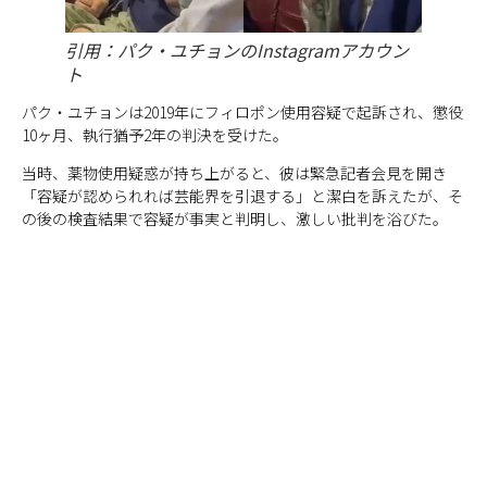
引用：パク・ユチョンのInstagramアカウン
ト
パク・ユチョンは2019年にフィロポン使用容疑で起訴され、懲役
10ヶ月、執行猶予2年の判決を受けた。
当時、薬物使用疑惑が持ち上がると、彼は緊急記者会見を開き
「容疑が認められれば芸能界を引退する」と潔白を訴えたが、そ
の後の検査結果で容疑が事実と判明し、激しい批判を浴びた。