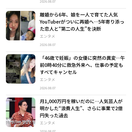
2026.08.07
離婚から6年、娘を一人で育てた人気
YouTuberがついに再婚へ…5年寄り添っ
た恋人と“第二の人生”を決断
エンタメ
2026.08.07
「46歳で妊娠」の女優に突然の異変…午
前0時40分に救急外来へ、仕事の予定も
すべてキャンセル
エンタメ
2026.08.07
月1,000万円を稼いだのに…人気芸人が
明かした“浪費人生”、さらに事業で2億
円失った過去
エンタメ
2026.08.07