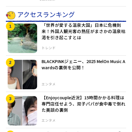
アクセスランキング
「世界が愛する温泉大国」日本に危機到
来！外国人観光客の熱狂がまさかの温泉枯
渇を引き起こすとは
トレンド
BLACKPINKジェニー、2025 MelOn Music A
wardsの裏側を公開！
エンタメ
【Enjoycouple近況】15時間かかる料理は
専門店任せよう、双子パパが食中毒で倒れ
た美談の裏側
エンタメ