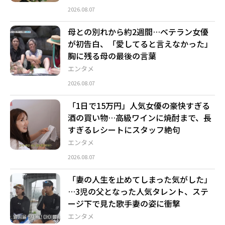
2026.08.07
母との別れから約2週間…ベテラン女優
が初告白、「愛してると言えなかった」
胸に残る母の最後の言葉
エンタメ
2026.08.07
「1日で15万円」人気女優の豪快すぎる
酒の買い物…高級ワインに焼酎まで、長
すぎるレシートにスタッフ絶句
エンタメ
2026.08.07
「妻の人生を止めてしまった気がした」
…3児の父となった人気タレント、ステ
ージ下で見た歌手妻の姿に衝撃
エンタメ