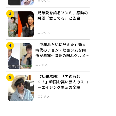
エンタメ
兄弟愛を語るソンミ、感動の
瞬間「愛してる」と告白
エンタメ
「中年みたいに見えた」新人
時代のチョン・ヒョンムを同
僚が暴露…済州の隠れグルメ巡
りで明かされた過去
エンタメ
【話題沸騰】「老後も若
く！」韓国お笑い芸人のスロ
ーエイジング生活の全貌
エンタメ