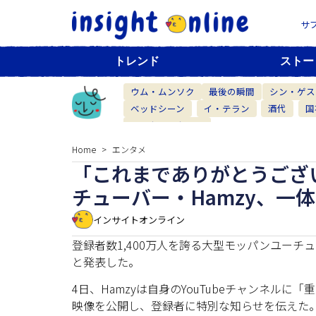
サ
トレンド
ストー
ウム・ムンソク
最後の瞬間
シン・ゲス
ベッドシーン
イ・テラン
酒代
国
ベーカリーカフェ
Home
エンタメ
「これまでありがとうござい
チューバー・Hamzy、一
インサイトオンライン
登録者数1,400万人を誇る大型モッパンユーチ
と発表した。
4日、Hamzyは自身のYouTubeチャンネ
映像を公開し、登録者に特別な知らせを伝えた