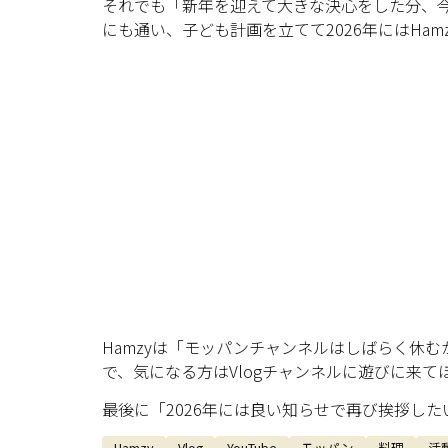
それでも「新年を迎えて大きな決心をした分、
にも通い、子ども計画を立てて2026年にはHa
Hamzyは「モッパンチャンネルはしばらく休む
で、気になる方はVlogチャンネルに遊びに来て
最後に「2026年には良い知らせで再び挨拶し
Hamzy
Vlog
YouTube
モッパン
料理
活