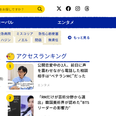
ローバル
エンタメ
救急病院
ミスコリア
急性心筋梗塞
もっと見る
・ハジン
ノエル
閉店
無責任
仲間意識
アクセスランキング
公開恋愛中の2人、前日に声
を震わせながら電話した相談
相手は“ベテランMC”だった
月)
エンタメ
「RMだけが芸術分野から選
出」韓国美術界が認めた“BTS
リーダーの影響力”