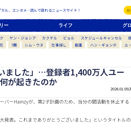
ブカル、エンタメ…読んで語れるニュースサイト！
リー
ライフ
グ
ク
ヤン・ジョンア
カクテル
ビョル
スケジュールキャンセル
花
7期
シム・ウヌ
仕事探し
看護
ハン・ギョンホ
ユ
ました」…登録者1,400万人ユー
体何が起きたのか
2026.01.05(
ューバーHamzyが、第2子計画のため、当分の間活動を休止する
ルに「重大発表。これまでありがとうございました」というタイトルの
。