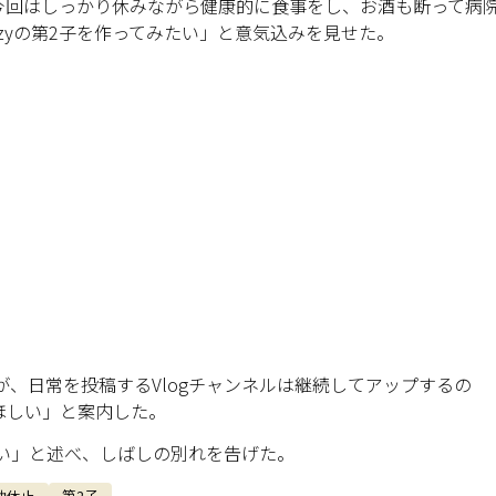
今回はしっかり休みながら健康的に食事をし、お酒も断って病
mzyの第2子を作ってみたい」と意気込みを見せた。
が、日常を投稿するVlogチャンネルは継続してアップするの
ほしい」と案内した。
たい」と述べ、しばしの別れを告げた。
動休止
第2子