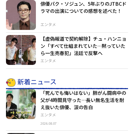
俳優パク・ソジュン、5年ぶりのJTBCド
ラマの出演についての感想を述べた！
エンタメ
【虚偽報道で契約解除】チュ・ハンニョ
ン「すべて仕組まれていた…黙っていた
ら一生売春犯」法廷で反撃へ
エンタメ
新着ニュース
「死んでも悔いはない」肺がん闘病中の
父が4時間見守った…長い無名生活を耐
え抜いた俳優、涙の告白
エンタメ
2026.08.07