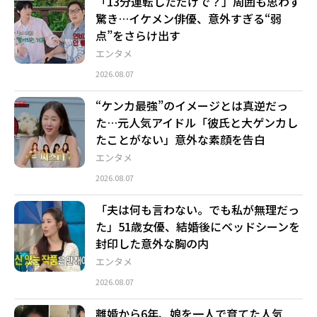
「13分運転しただけで？」周囲も思わず
驚き…イケメン俳優、意外すぎる“弱
点”をさらけ出す
エンタメ
2026.08.07
“ケンカ最強”のイメージとは真逆だっ
た…元人気アイドル「彼氏と大ゲンカし
たことがない」意外な素顔を告白
エンタメ
2026.08.07
「夫は何も言わない。でも私が無理だっ
た」51歳女優、結婚後にベッドシーンを
封印した意外な胸の内
エンタメ
2026.08.07
離婚から6年、娘を一人で育てた人気