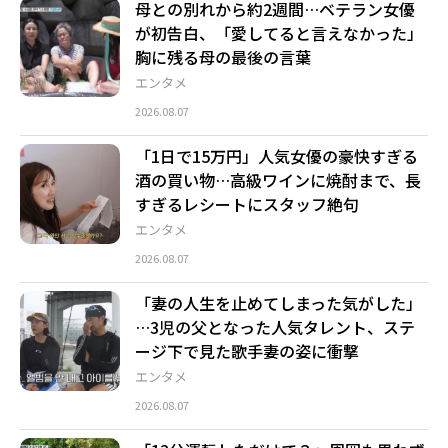
母との別れから約2週間…ベテラン女優
が初告白、「愛してると言えなかった」
胸に残る母の最後の言葉
エンタメ
2026.08.07
「1日で15万円」人気女優の豪快すぎる
酒の買い物…高級ワインに焼酎まで、長
すぎるレシートにスタッフ絶句
エンタメ
2026.08.07
「妻の人生を止めてしまった気がした」
…3児の父となった人気タレント、ステ
ージ下で見た歌手妻の姿に衝撃
エンタメ
2026.08.07