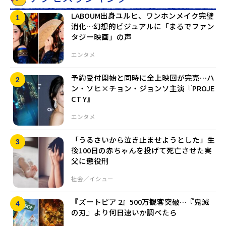
LABOUM出身ユルヒ、ワンホンメイク完璧
消化…幻想的ビジュアルに「まるでファン
タジー映画」の声
エンタメ
予約受付開始と同時に全上映回が完売…ハ
ン・ソヒ×チョン・ジョンソ主演『PROJE
CT Y』
エンタメ
「うるさいから泣き止ませようとした」生
後100日の赤ちゃんを投げて死亡させた実
父に懲役刑
社会／イシュー
『ズートピア 2』500万観客突破…『鬼滅
の刃』より何日速いか調べたら