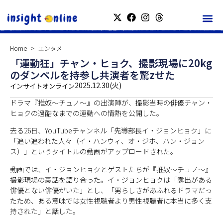
Home
エンタメ
「運動狂」チャン・ヒョク、撮影現場に20kg
のダンベルを持参し共演者を驚zせた
2025.12.30(火)
インサイトオンライン
ドラマ『
推奴～チュノ～
』の出演陣が、撮影当時の俳優チャン・
ヒョクの過酷なまでの運動への情熱を公開した。
去る26日、YouTubeチャンネル「先導部長イ・ジョンヒョク」に
「追い追われた人々（イ・ハンウィ、オ・ジホ、ハン・ジョン
ス）」というタイトルの動画がアップロードされた。
動画では、イ・ジョンヒョクとゲストたちが『
推奴～チュノ～
』
撮影現場の裏話を語り合った。イ・ジョンヒョクは「露出がある
俳優とない俳優がいた」とし、「男らしさがあふれるドラマだっ
たため、ある意味では女性視聴者より男性視聴者に本当に多く支
持された」と話した。