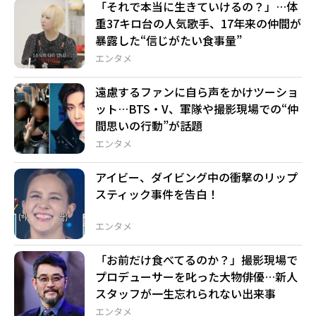
「それで本当に生きていけるの？」…体
重37キロ台の人気歌手、17年来の仲間が
暴露した“信じがたい食事量”
エンタメ
遠慮するファンに自ら声をかけツーショ
ット…BTS・V、軍隊や撮影現場での“仲
間思いの行動”が話題
エンタメ
アイビー、ダイビング中の衝撃のリップ
スティック事件を告白！
エンタメ
「お前だけ食べてるのか？」撮影現場で
プロデューサーを叱った大物俳優…新人
スタッフが一生忘れられない出来事
エンタメ