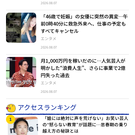
2026.08.07
「46歳で妊娠」の女優に突然の異変…午
前0時40分に救急外来へ、仕事の予定も
すべてキャンセル
エンタメ
2026.08.07
月1,000万円を稼いだのに…人気芸人が
明かした“浪費人生”、さらに事業で2億
円失った過去
エンタメ
2026.08.07
アクセスランキング
「娘には絶対に声を荒げない」お笑い芸人
の“怒らない教育”が話題に…思春期の乗り
越え方の秘訣とは