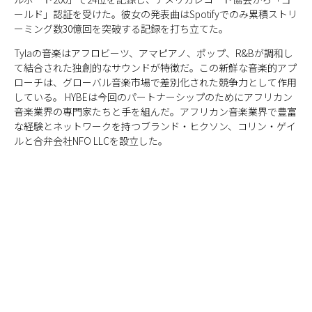
ールド」認証を受けた。彼女の発表曲はSpotifyでのみ累積ストリ
ーミング数30億回を突破する記録を打ち立てた。
Tylaの音楽はアフロビーツ、アマピアノ、ポップ、R&Bが調和し
て結合された独創的なサウンドが特徴だ。この新鮮な音楽的アプ
ローチは、グローバル音楽市場で差別化された競争力として作用
している。 HYBEは今回のパートナーシップのためにアフリカン
音楽業界の専門家たちと手を組んだ。アフリカン音楽業界で豊富
な経験とネットワークを持つブランド・ヒクソン、コリン・ゲイ
ルと合弁会社NFO LLCを設立した。