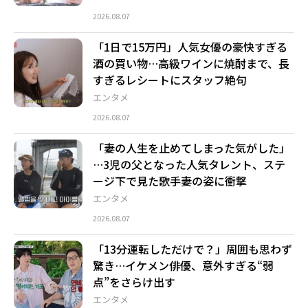
2026.08.07
「1日で15万円」人気女優の豪快すぎる
酒の買い物…高級ワインに焼酎まで、長
すぎるレシートにスタッフ絶句
エンタメ
2026.08.07
「妻の人生を止めてしまった気がした」
…3児の父となった人気タレント、ステ
ージ下で見た歌手妻の姿に衝撃
エンタメ
2026.08.07
「13分運転しただけで？」周囲も思わず
驚き…イケメン俳優、意外すぎる“弱
点”をさらけ出す
エンタメ