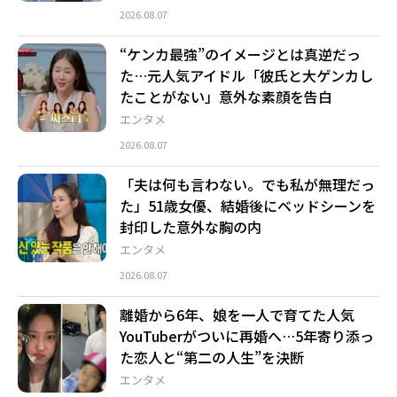
2026.08.07
“ケンカ最強”のイメージとは真逆だっ
た…元人気アイドル「彼氏と大ゲンカし
たことがない」意外な素顔を告白
エンタメ
2026.08.07
「夫は何も言わない。でも私が無理だっ
た」51歳女優、結婚後にベッドシーンを
封印した意外な胸の内
エンタメ
2026.08.07
離婚から6年、娘を一人で育てた人気
YouTuberがついに再婚へ…5年寄り添っ
た恋人と“第二の人生”を決断
エンタメ