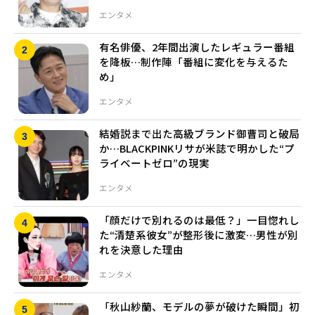
エンタメ
有名俳優、2年間出演したレギュラー番組
を降板…制作陣「番組に変化を与えるた
め」
エンタメ
結婚説まで出た高級ブランド御曹司と破局
か…BLACKPINKリサが米誌で明かした“プ
ライベートゼロ”の現実
エンタメ
「顔だけで別れるのは最低？」一目惚れし
た“清楚系彼女”が整形後に激変…男性が別
れを決意した理由
エンタメ
「秋山紗蘭、モデルの夢が破けた瞬間」初