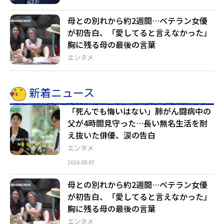
母との別れから約2週間…ベテラン女優
が初告白、「愛してると言えなかった」
胸に残る母の最後の言葉
エンタメ
新着ニュース
「死んでも悔いはない」肺がん闘病中の
父が4時間見守った…長い無名生活を耐
え抜いた俳優、涙の告白
エンタメ
2026.08.07
母との別れから約2週間…ベテラン女優
が初告白、「愛してると言えなかった」
胸に残る母の最後の言葉
エンタメ