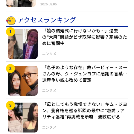
2026.08.06
アクセスランキング
「娘の結婚式に行けないかも…」過去
の“大麻”問題がビザ取得に影響？家族のた
めに奮闘中
エンタメ
「息子のような存在」故バービィー・スー
さんの母、ク・ジュンヨプに感謝の言葉…
遺産争い説も改めて否定
エンタメ
「母としてもう我慢できない」キム・ジヨ
ン、養育権を巡る訴訟の最中に”恋愛リア
リティ番組”再挑戦を示唆…波紋広がる発
言の真意とは
エンタメ