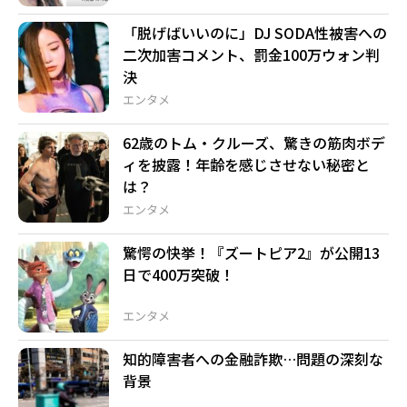
「脱げばいいのに」DJ SODA性被害への
二次加害コメント、罰金100万ウォン判
決
エンタメ
62歳のトム・クルーズ、驚きの筋肉ボデ
ィを披露！年齢を感じさせない秘密と
は？
エンタメ
驚愕の快挙！『ズートピア2』が公開13
日で400万突破！
エンタメ
知的障害者への金融詐欺…問題の深刻な
背景