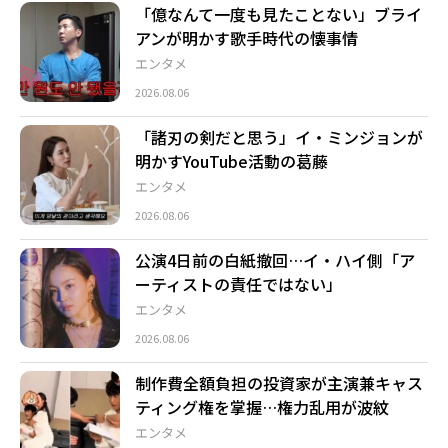
「億なんて一度も見たことない」ブライ
アンが明かす歌手時代の懐事情
エンタメ
2026.08.06
「諸刃の剣だと思う」イ・ミンジョンが
明かすYouTube活動の葛藤
エンタメ
2026.08.06
公演4日前の白紙撤回…イ・ハイ側「ア
ーティストの責任ではない」
エンタメ
2026.08.06
制作費全額負担の投資家が主演兼キャス
ティング権を掌握…権力乱用が波紋
エンタメ