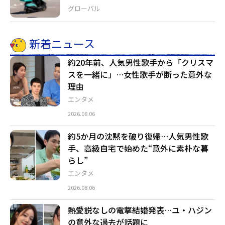
グローバル
新着ニュース
約20年前、人気男性歌手から「クリスマ
スを一緒に」…女性歌手が断った意外な
理由
エンタメ
2026.08.06
約5か月の沈黙を破り復帰…人気男性歌
手、高級自宅で始めた“意外に素朴な暮
らし”
エンタメ
2026.08.06
熱愛説なしの電撃結婚発表…ユ・ハジン
の意外な過去が話題に