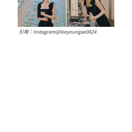
引用：Instagram@leeyoungae0824