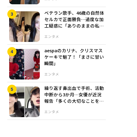
ベテラン歌手、46歳の自然体
セルカで正面勝負…過度な加
工疑惑に「ありのままの私
だ」
エンタメ
aespaのカリナ、クリスマス
ケーキで魅了！「まさに甘い
瞬間」
エンタメ
繰り返す鼻出血で手術、活動
中断から3か月…女優が近況
報告「多くの大切なことを知
った」
エンタメ