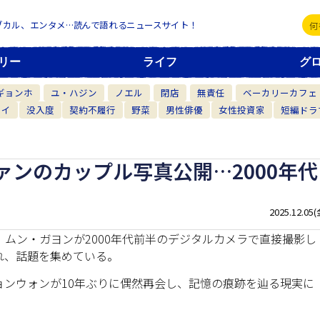
ブカル、エンタメ…読んで語れるニュースサイト！
リー
ライフ
グ
ギョンホ
ユ・ハジン
ノエル
閉店
無責任
ベーカリーカフェ
カイ
没入度
契約不履行
野菜
男性俳優
女性投資家
短編ドラ
ファンのカップル写真公開…2000年代
2025.12.05(
、ムン・ガヨンが2000年代前半のデジタルカメラで直接撮影し
れ、話題を集めている。
ンウォンが10年ぶりに偶然再会し、記憶の痕跡を辿る現実に