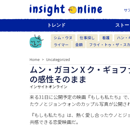
サ
トレンド
ストー
シム・ウヌ
仕事探し
看護
ハン・
ライマー
金額
フライ・トゥ・ザ・ス
Home
Uncategorized
ムン・ガヨン X ク・ギョ
の感性そのまま
インサイトオンライン
来る31日に公開予定の映画『もしも私たち』で
たウノとジョンウォンのカップル写真が公開さ
『もしも私たち』は、熱く愛し合ったウノとジョ
共感できる恋愛映画だ。