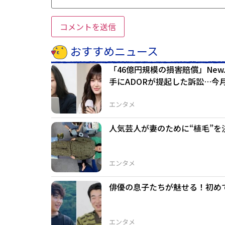
おすすめニュース
「46億円規模の損害賠償」Ne
手にADORが提起した訴訟…今
エンタメ
人気芸人が妻のために“植毛”
エンタメ
俳優の息子たちが魅せる！初め
エンタメ