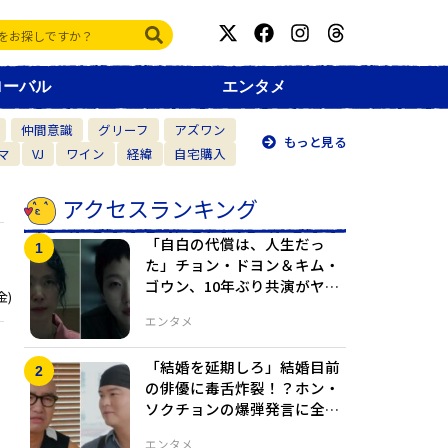
ローバル
エンタメ
仲間意識
グリーフ
アズワン
もっと見る
マ
VJ
ワイン
経緯
自宅購入
アクセスランキング
「自白の代償は、人生だっ
た」チョン・ドヨン＆キム・
ゴウン、10年ぶり共演がヤバ
金)
すぎる
エンタメ
「結婚を延期しろ」結婚目前
の俳優に毒舌炸裂！？ホン・
ソクチョンの爆弾発言に全員
爆笑
エンタメ