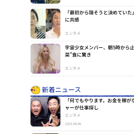
「最初から隠そうと決めていた
に共感
エンタメ
宇宙少女メンバー、朝5時から止
菜”食に驚き
エンタメ
新着ニュース
「何でもやります。お金を稼が
ャーが仕事探し
エンタメ
2026.08.06