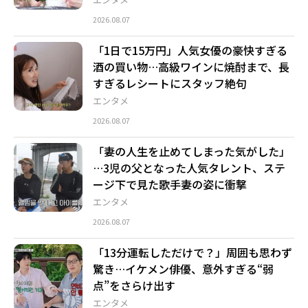
2026.08.07
「1日で15万円」人気女優の豪快すぎる
酒の買い物…高級ワインに焼酎まで、長
すぎるレシートにスタッフ絶句
エンタメ
2026.08.07
「妻の人生を止めてしまった気がした」
…3児の父となった人気タレント、ステ
ージ下で見た歌手妻の姿に衝撃
エンタメ
2026.08.07
「13分運転しただけで？」周囲も思わず
驚き…イケメン俳優、意外すぎる“弱
点”をさらけ出す
エンタメ