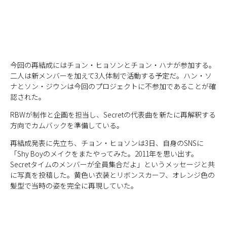
今回の再結成にはチョン・ヒョソンとチョン・ハナが参加する。
二人は新メンバーを加えて3人体制で活動する予定だ。ハン・ソ
ナとソン・ジウンは今回のプロジェクトに不参加であることが確
認された。
RBWが制作と企画を担当し、Secretの代表曲を新たに再解釈する
方向でカムバックを準備している。
再結成発表に先立ち、チョン・ヒョソンは3日、自身のSNSに
「Shy Boyのメイクをまたやってみた。2011年を思い出す。
Secretタイムのメンバーが全員集合だよ」というメッセージと共
に写真を投稿した。黄色い衣装とリボンスカーフ、オレンジ色の
髪型で当時の姿を完全に再現していた。