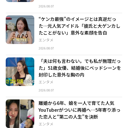
2026.08.07
“ケンカ最強”のイメージとは真逆だっ
た…元人気アイドル「彼氏と大ゲンカし
たことがない」意外な素顔を告白
エンタメ
2026.08.07
「夫は何も言わない。でも私が無理だっ
た」51歳女優、結婚後にベッドシーンを
封印した意外な胸の内
エンタメ
2026.08.07
離婚から6年、娘を一人で育てた人気
YouTuberがついに再婚へ…5年寄り添っ
た恋人と“第二の人生”を決断
エンタメ