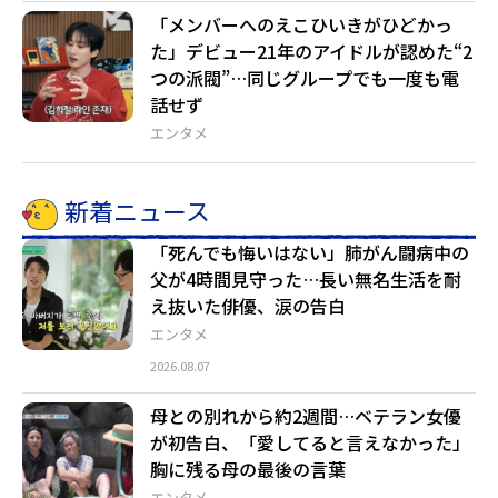
「メンバーへのえこひいきがひどかっ
た」デビュー21年のアイドルが認めた“2
つの派閥”…同じグループでも一度も電
話せず
エンタメ
新着ニュース
「死んでも悔いはない」肺がん闘病中の
父が4時間見守った…長い無名生活を耐
え抜いた俳優、涙の告白
エンタメ
2026.08.07
母との別れから約2週間…ベテラン女優
が初告白、「愛してると言えなかった」
胸に残る母の最後の言葉
エンタメ