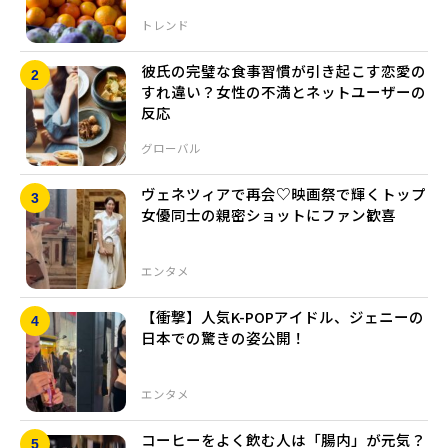
トレンド
彼氏の完璧な食事習慣が引き起こす恋愛の
すれ違い？女性の不満とネットユーザーの
反応
グローバル
ヴェネツィアで再会♡映画祭で輝くトップ
女優同士の親密ショットにファン歓喜
エンタメ
【衝撃】人気K-POPアイドル、ジェニーの
日本での驚きの姿公開！
エンタメ
コーヒーをよく飲む人は「腸内」が元気？