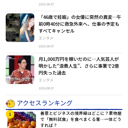
2026.08.07
「46歳で妊娠」の女優に突然の異変…午
前0時40分に救急外来へ、仕事の予定も
すべてキャンセル
エンタメ
2026.08.07
月1,000万円を稼いだのに…人気芸人が
明かした“浪費人生”、さらに事業で2億
円失った過去
エンタメ
2026.08.07
アクセスランキング
善意とビジネスの境界線はどこに？果物屋
で「無料試食」を食べまくる客…一体どう
すれば？