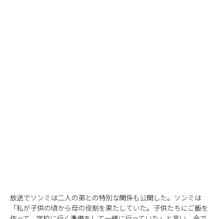
放送でソンミは二人の弟との特別な関係も公開した。ソンミは
「私が子供の頃から母の役割を果たしていた。子供たちにご飯を
作って、学校に行く準備をして一緒に行っていた」と言い、今で