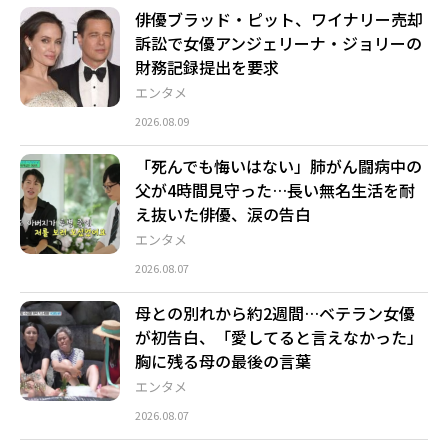
俳優ブラッド・ピット、ワイナリー売却
訴訟で女優アンジェリーナ・ジョリーの
財務記録提出を要求
エンタメ
2026.08.09
「死んでも悔いはない」肺がん闘病中の
父が4時間見守った…長い無名生活を耐
え抜いた俳優、涙の告白
エンタメ
2026.08.07
母との別れから約2週間…ベテラン女優
が初告白、「愛してると言えなかった」
胸に残る母の最後の言葉
エンタメ
2026.08.07