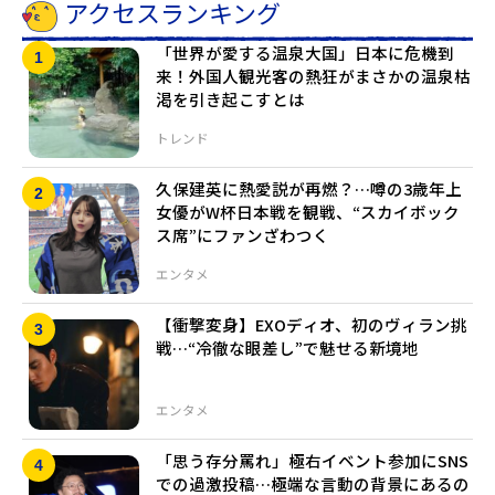
アクセスランキング
「世界が愛する温泉大国」日本に危機到
来！外国人観光客の熱狂がまさかの温泉枯
渇を引き起こすとは
トレンド
久保建英に熱愛説が再燃？…噂の3歳年上
女優がW杯日本戦を観戦、“スカイボック
ス席”にファンざわつく
エンタメ
【衝撃変身】EXOディオ、初のヴィラン挑
戦…“冷徹な眼差し”で魅せる新境地
エンタメ
「思う存分罵れ」極右イベント参加にSNS
での過激投稿…極端な言動の背景にあるの