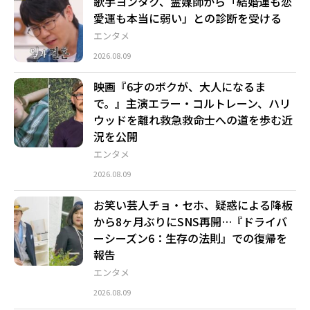
歌手ヨンタク、霊媒師から「結婚運も恋
愛運も本当に弱い」との診断を受ける
エンタメ
2026.08.09
映画『6才のボクが、大人になるま
で。』主演エラー・コルトレーン、ハリ
ウッドを離れ救急救命士への道を歩む近
況を公開
エンタメ
2026.08.09
お笑い芸人チョ・セホ、疑惑による降板
から8ヶ月ぶりにSNS再開…『ドライバ
ーシーズン6：生存の法則』での復帰を
報告
エンタメ
2026.08.09