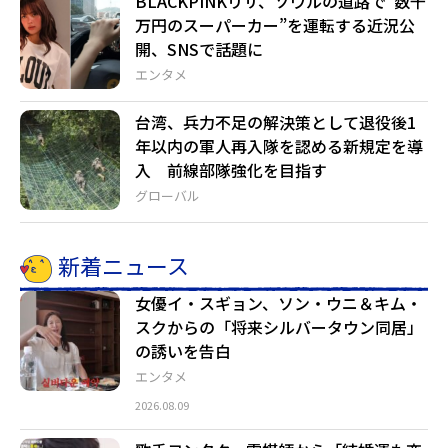
BLACKPINKリサ、ソウルの道路で“数千
万円のスーパーカー”を運転する近況公
開、SNSで話題に
エンタメ
台湾、兵力不足の解決策として退役後1
年以内の軍人再入隊を認める新規定を導
入 前線部隊強化を目指す
グローバル
新着ニュース
女優イ・スギョン、ソン・ウニ＆キム・
スクからの「将来シルバータウン同居」
の誘いを告白
エンタメ
2026.08.09