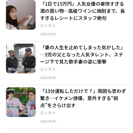
「1日で15万円」人気女優の豪快すぎる
酒の買い物…高級ワインに焼酎まで、長
すぎるレシートにスタッフ絶句
エンタメ
2026.08.07
「妻の人生を止めてしまった気がした」
…3児の父となった人気タレント、ステ
ージ下で見た歌手妻の姿に衝撃
エンタメ
2026.08.07
「13分運転しただけで？」周囲も思わず
驚き…イケメン俳優、意外すぎる“弱
点”をさらけ出す
エンタメ
2026.08.07