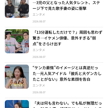
…3児の父となった人気タレント、ステ
ージ下で見た歌手妻の姿に衝撃
エンタメ
2026.08.07
「13分運転しただけで？」周囲も思わず
驚き…イケメン俳優、意外すぎる“弱
点”をさらけ出す
エンタメ
2026.08.07
“ケンカ最強”のイメージとは真逆だっ
た…元人気アイドル「彼氏と大ゲンカし
たことがない」意外な素顔を告白
エンタメ
2026.08.07
「夫は何も言わない。でも私が無理だっ