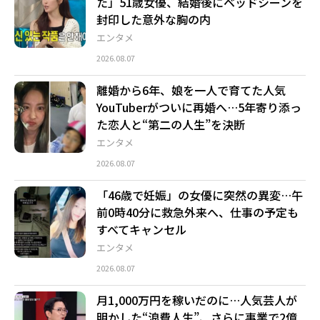
た」51歳女優、結婚後にベッドシーンを
封印した意外な胸の内
エンタメ
2026.08.07
離婚から6年、娘を一人で育てた人気
YouTuberがついに再婚へ…5年寄り添っ
た恋人と“第二の人生”を決断
エンタメ
2026.08.07
「46歳で妊娠」の女優に突然の異変…午
前0時40分に救急外来へ、仕事の予定も
すべてキャンセル
エンタメ
2026.08.07
月1,000万円を稼いだのに…人気芸人が
明かした“浪費人生”、さらに事業で2億