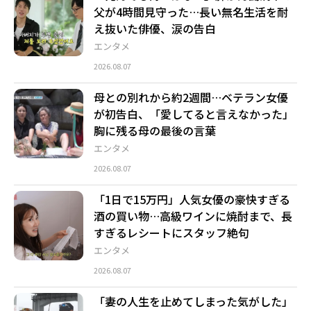
父が4時間見守った…長い無名生活を耐
え抜いた俳優、涙の告白
エンタメ
2026.08.07
母との別れから約2週間…ベテラン女優
が初告白、「愛してると言えなかった」
胸に残る母の最後の言葉
エンタメ
2026.08.07
「1日で15万円」人気女優の豪快すぎる
酒の買い物…高級ワインに焼酎まで、長
すぎるレシートにスタッフ絶句
エンタメ
2026.08.07
「妻の人生を止めてしまった気がした」