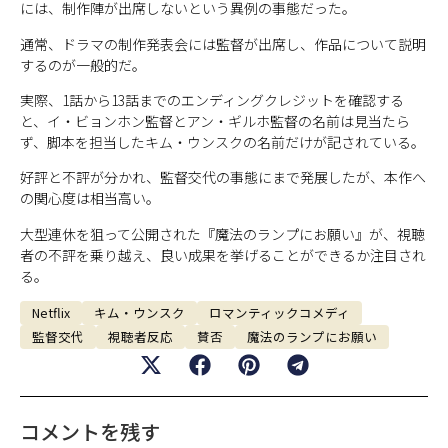
には、制作陣が出席しないという異例の事態だった。
通常、ドラマの制作発表会には監督が出席し、作品について説明
するのが一般的だ。
実際、1話から13話までのエンディングクレジットを確認する
と、イ・ビョンホン監督とアン・ギルホ監督の名前は見当たら
ず、脚本を担当したキム・ウンスクの名前だけが記されている。
好評と不評が分かれ、監督交代の事態にまで発展したが、本作へ
の関心度は相当高い。
大型連休を狙って公開された『魔法のランプにお願い』が、視聴
者の不評を乗り越え、良い成果を挙げることができるか注目され
る。
Netflix
キム・ウンスク
ロマンティックコメディ
監督交代
視聴者反応
賛否
魔法のランプにお願い
コメントを残す