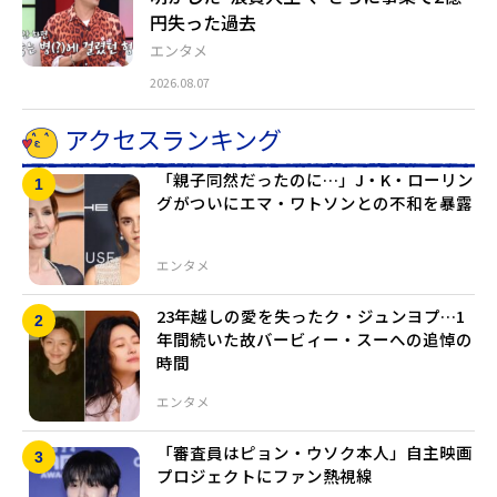
円失った過去
エンタメ
2026.08.07
アクセスランキング
「親子同然だったのに…」J・K・ローリン
グがついにエマ・ワトソンとの不和を暴露
エンタメ
23年越しの愛を失ったク・ジュンヨプ…1
年間続いた故バービィー・スーへの追悼の
時間
エンタメ
「審査員はピョン・ウソク本人」自主映画
プロジェクトにファン熱視線