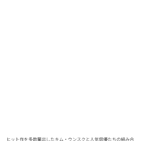
ヒット作を多数輩出したキム・ウンスクと人気俳優たちの組み合