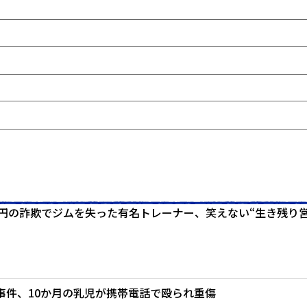
0万円の詐欺でジムを失った有名トレーナー、笑えない“生き残り
事件、10か月の乳児が携帯電話で殴られ重傷