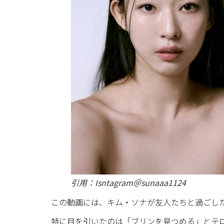
引用：Isntagram＠sunaaa1124
この動画には、キム・ソナが友人たちと過ごし
特に目を引いたのは「ブリンを見つめる」とテ