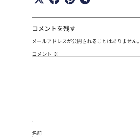
コメントを残す
メールアドレスが公開されることはありません
コメント
※
名前