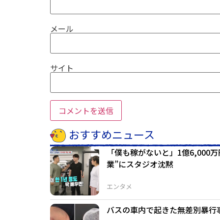
メール
サイト
おすすめニュース
「僕も稼がないと」1億6,00
業”にスタジオ沈黙
エンタメ
バスの車内で起きた無差別暴行