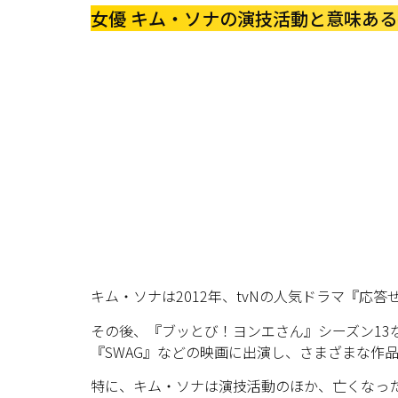
女優 キム・ソナの演技活動と意味あ
キム・ソナは2012年、tvNの人気ドラマ『応答
その後、『ブッとび！ヨンエさん』シーズン13
『SWAG』などの映画に出演し、さまざまな作
特に、キム・ソナは演技活動のほか、亡くなっ