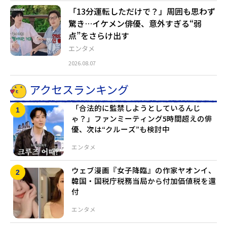
「13分運転しただけで？」周囲も思わず
驚き…イケメン俳優、意外すぎる“弱
点”をさらけ出す
エンタメ
2026.08.07
アクセスランキング
「合法的に監禁しようとしているんじ
ゃ？」ファンミーティング5時間超えの俳
優、次は“クルーズ”も検討中
エンタメ
ウェブ漫画『女子降臨』の作家ヤオンイ、
韓国・国税庁税務当局から付加価値税を還
付
エンタメ