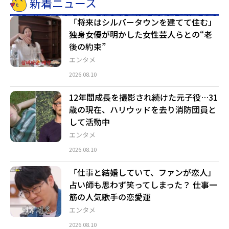
新着ニュース
「将来はシルバータウンを建てて住む」
独身女優が明かした女性芸人らとの“老
後の約束”
エンタメ
2026.08.10
12年間成長を撮影され続けた元子役…31
歳の現在、ハリウッドを去り消防団員と
して活動中
エンタメ
2026.08.10
「仕事と結婚していて、ファンが恋人」
占い師も思わず笑ってしまった？ 仕事一
筋の人気歌手の恋愛運
エンタメ
2026.08.10