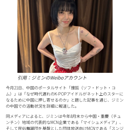
引用：ジミンのWeiboアカウント
今月21日、中国のポータルサイト「捜狐（ソフ・ドット・コ
ム）」は「なぜ時代遅れのK-POPアイドルがネット上のスターに
なるために中国に押し寄せるのか」と題した記事を通じ、ジミン
の中国での活動状況を詳細に報道した。
同メディアによると、ジミンは今年8月末から中国・重慶（チュ
ンチン）地域の代表的なMCN企業である「マイシュメディア」、
そして民俗舞踊団を基盤とした団体放送向けMCNである「スンジ