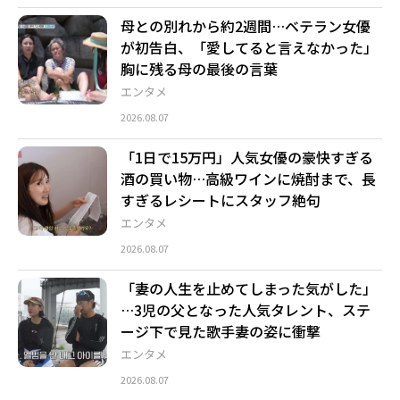
母との別れから約2週間…ベテラン女優
が初告白、「愛してると言えなかった」
胸に残る母の最後の言葉
エンタメ
2026.08.07
「1日で15万円」人気女優の豪快すぎる
酒の買い物…高級ワインに焼酎まで、長
すぎるレシートにスタッフ絶句
エンタメ
2026.08.07
「妻の人生を止めてしまった気がした」
…3児の父となった人気タレント、ステ
ージ下で見た歌手妻の姿に衝撃
エンタメ
2026.08.07