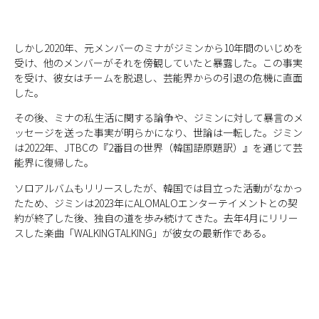
しかし2020年、元メンバーのミナがジミンから10年間のいじめを
受け、他のメンバーがそれを傍観していたと暴露した。この事実
を受け、彼女はチームを脱退し、芸能界からの引退の危機に直面
した。
その後、ミナの私生活に関する論争や、ジミンに対して暴言のメ
ッセージを送った事実が明らかになり、世論は一転した。ジミン
は2022年、JTBCの『2番目の世界（韓国語原題訳）』を通じて芸
能界に復帰した。
ソロアルバムもリリースしたが、韓国では目立った活動がなかっ
たため、ジミンは2023年にALOMALOエンターテイメントとの契
約が終了した後、独自の道を歩み続けてきた。去年4月にリリー
スした楽曲「WALKINGTALKING」が彼女の最新作である。