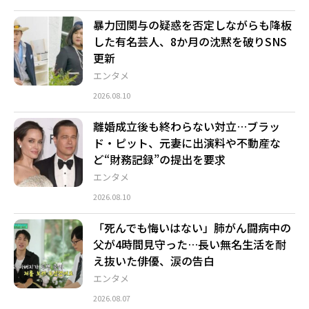
暴力団関与の疑惑を否定しながらも降板
した有名芸人、8か月の沈黙を破りSNS
更新
エンタメ
2026.08.10
離婚成立後も終わらない対立…ブラッ
ド・ピット、元妻に出演料や不動産な
ど“財務記録”の提出を要求
エンタメ
2026.08.10
「死んでも悔いはない」肺がん闘病中の
父が4時間見守った…長い無名生活を耐
え抜いた俳優、涙の告白
エンタメ
2026.08.07