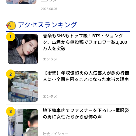
2026.08.07
アクセスランキング
音楽もSNSもトップ級！BTS・ジョング
ク、12月から無投稿でフォロワー数2,200
万人を突破
エンタメ
【衝撃】年収億超えの人気芸人が鍋の行商
人に…全国を回ることになった本当の理由
エンタメ
地下鉄車内でファスナーを下ろし…軍服姿
の男に女性たちから恐怖の声
社会／イシュー