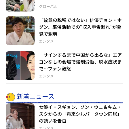
グローバル
「故意の脱税ではない」俳優チョン・ホ
グン、巫俗活動での“収入申告漏れ”が発
覚で釈明
エンタメ
「サインするまで中国から出るな」エア
コンなしの会場で強制労働、脱水症状ま
で…ファン激怒
エンタメ
新着ニュース
女優イ・スギョン、ソン・ウニ＆キム・
スクからの「将来シルバータウン同居」
の誘いを告白
エンタメ