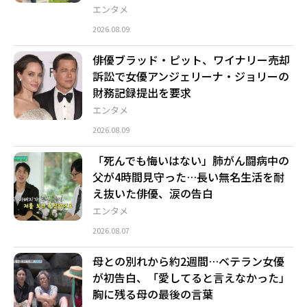
エンタメ
2026.08.09
俳優ブラッド・ピット、ワイナリー売却
訴訟で女優アンジェリーナ・ジョリーの
財務記録提出を要求
エンタメ
2026.08.09
「死んでも悔いはない」肺がん闘病中の
父が4時間見守った…長い無名生活を耐
え抜いた俳優、涙の告白
エンタメ
2026.08.07
母との別れから約2週間…ベテラン女優
が初告白、「愛してると言えなかった」
胸に残る母の最後の言葉