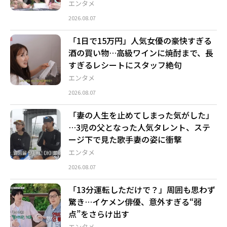
エンタメ
2026.08.07
「1日で15万円」人気女優の豪快すぎる
酒の買い物…高級ワインに焼酎まで、長
すぎるレシートにスタッフ絶句
エンタメ
2026.08.07
「妻の人生を止めてしまった気がした」
…3児の父となった人気タレント、ステ
ージ下で見た歌手妻の姿に衝撃
エンタメ
2026.08.07
「13分運転しただけで？」周囲も思わず
驚き…イケメン俳優、意外すぎる“弱
点”をさらけ出す
エンタメ