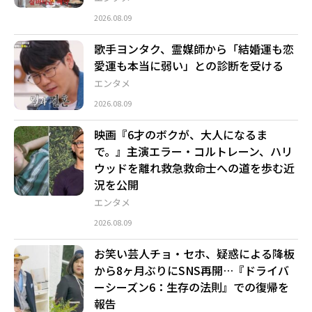
2026.08.09
歌手ヨンタク、霊媒師から「結婚運も恋
愛運も本当に弱い」との診断を受ける
エンタメ
2026.08.09
映画『6才のボクが、大人になるま
で。』主演エラー・コルトレーン、ハリ
ウッドを離れ救急救命士への道を歩む近
況を公開
エンタメ
2026.08.09
お笑い芸人チョ・セホ、疑惑による降板
から8ヶ月ぶりにSNS再開…『ドライバ
ーシーズン6：生存の法則』での復帰を
報告