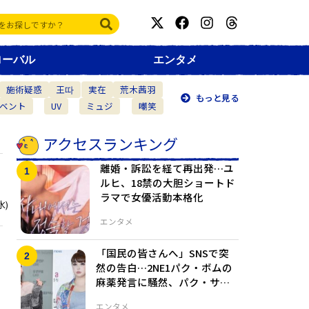
ローバル
エンタメ
施術疑惑
王따
実在
荒木茜羽
もっと見る
ベント
UV
ミュジ
嘲笑
アクセスランキング
離婚・訴訟を経て再出発…ユ
ルヒ、18禁の大胆ショートド
ラマで女優活動本格化
水)
エンタメ
「国民の皆さんへ」SNSで突
然の告白…2NE1パク・ボムの
麻薬発言に騒然、パク・サン
ダラ側の反応は？
エンタメ