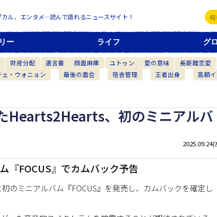
ブカル、エンタメ…読んで語れるニュースサイト！
リー
ライフ
グ
機
財産分配
遺言書
顔面麻痺
ユトゥン
愛の意味
長距離恋愛
チェ・ウォニョン
最後の面会
宿舎管理
王者出身
高額イ
earts2Hearts、初のミニアルバ
2025.09.24(
アルバム『FOCUS』でカムバック予告
月20日に初のミニアルバム『FOCUS』を発売し、カムバックを確定し