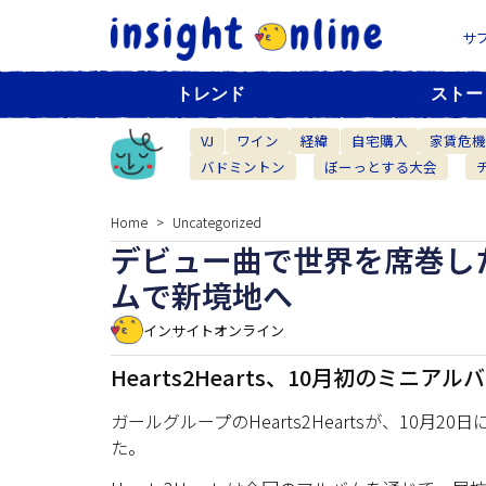
サ
トレンド
ストー
VJ
ワイン
経緯
自宅購入
家賃危
バドミントン
ぼーっとする大会
Home
Uncategorized
デビュー曲で世界を席巻したH
ムで新境地へ
インサイトオンライン
Hearts2Hearts、10月初のミニ
ガールグループのHearts2Heartsが、10
た。