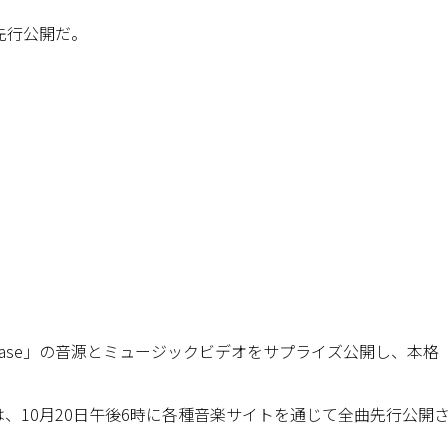
の先行公開だ。
tty Please」の音源とミュージックビデオをサプライズ公開し、本格
US』は、10月20日午後6時に各種音楽サイトを通じて全曲先行公開