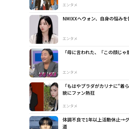
エンタメ
NMIXXヘウォン、自身の悩み
エンタメ
「母に言われた、『この顔じゃ競
エンタメ
「もはやプラダがカリナに“着られ
貌にファン熱狂
エンタメ
体調不良で1年以上活動休止→
道