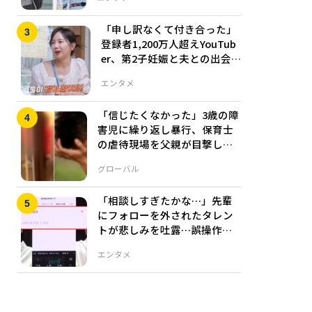
「申し訳なくて付き合った」
登録者1,200万人超えYouTub
er、第2子妊娠と夫との出会
いを告白
エンタメ
「信じたくなかった」3歳の障
害児に繰り返し暴行、保育士
の虐待現場を父親が目撃し撮
影した衝撃映像
グローバル
「相談しすぎたかな…」先輩
にフォローを外されたタレン
トが悲しみを吐露…誤操作
か、それとも本心か
エンタメ