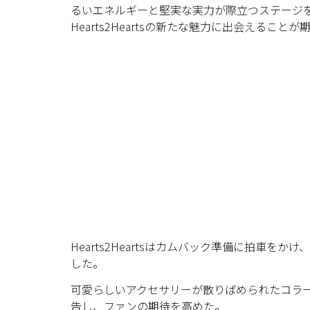
るいエネルギーと堅実な実力が際立つステージ
Hearts2Heartsの新たな魅力に出会えること
Hearts2Heartsはカムバック準備に拍車を
した。
可愛らしいアクセサリーが散りばめられたコラ
告し、ファンの期待を高めた。