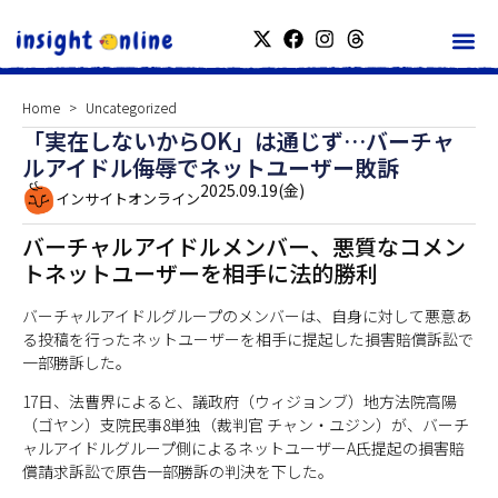
Home
Uncategorized
「実在しないからOK」は通じず…バーチャ
ルアイドル侮辱でネットユーザー敗訴
2025.09.19(金)
インサイトオンライン
バーチャルアイドルメンバー、悪質なコメン
トネットユーザーを相手に法的勝利
バーチャルアイドルグループのメンバーは、自身に対して悪意あ
る投稿を行ったネットユーザーを相手に提起した損害賠償訴訟で
一部勝訴した。
17日、法曹界によると、議政府（ウィジョンブ）地方法院高陽
（ゴヤン）支院民事8単独（裁判官 チャン・ユジン）が、バーチ
ャルアイドルグループ側によるネットユーザーA氏提起の損害賠
償請求訴訟で原告一部勝訴の判決を下した。