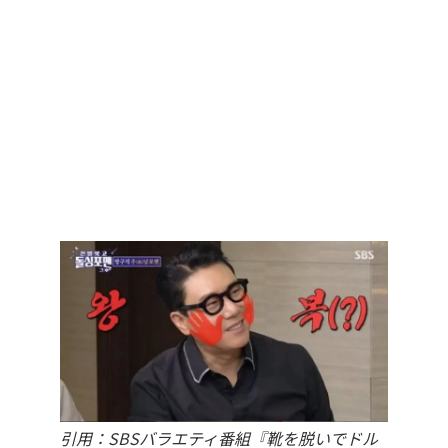
引用：SBSバラエティ番組『靴を脱いでドル