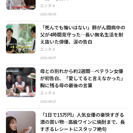
エンタメ
2026.08.09
「死んでも悔いはない」肺がん闘病中の
父が4時間見守った…長い無名生活を耐
え抜いた俳優、涙の告白
エンタメ
2026.08.07
母との別れから約2週間…ベテラン女優
が初告白、「愛してると言えなかった」
胸に残る母の最後の言葉
エンタメ
2026.08.07
「1日で15万円」人気女優の豪快すぎる
酒の買い物…高級ワインに焼酎まで、長
すぎるレシートにスタッフ絶句