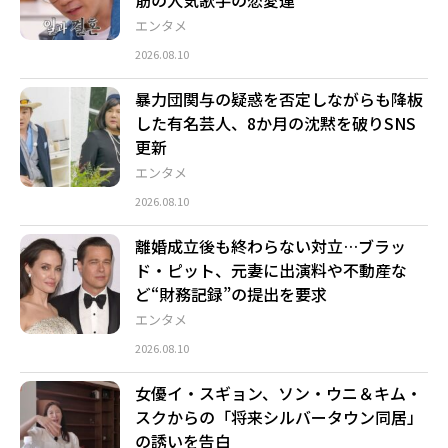
筋の人気歌手の恋愛運
エンタメ
2026.08.10
暴力団関与の疑惑を否定しながらも降板
した有名芸人、8か月の沈黙を破りSNS
更新
エンタメ
2026.08.10
離婚成立後も終わらない対立…ブラッ
ド・ピット、元妻に出演料や不動産な
ど“財務記録”の提出を要求
エンタメ
2026.08.10
女優イ・スギョン、ソン・ウニ＆キム・
スクからの「将来シルバータウン同居」
の誘いを告白