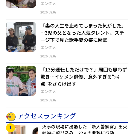
エンタメ
2026.08.07
「妻の人生を止めてしまった気がした」
…3児の父となった人気タレント、ステ
ージ下で見た歌手妻の姿に衝撃
エンタメ
2026.08.07
「13分運転しただけで？」周囲も思わず
驚き…イケメン俳優、意外すぎる“弱
点”をさらけ出す
エンタメ
2026.08.07
アクセスランキング
火事の現場に出動した「新人警察官」出火
建物に飛び込み、22人の非難に成功