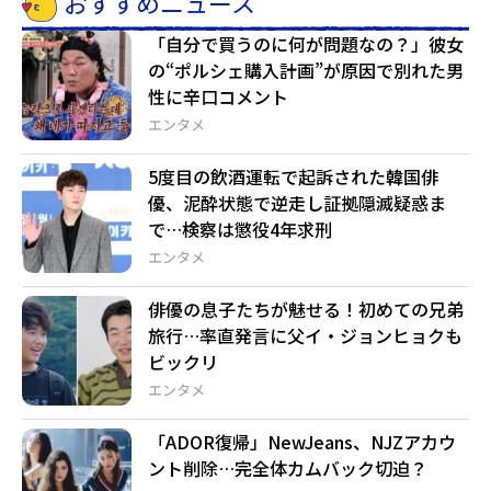
おすすめニュース
「自分で買うのに何が問題なの？」彼女
の“ポルシェ購入計画”が原因で別れた男
性に辛口コメント
エンタメ
5度目の飲酒運転で起訴された韓国俳
優、泥酔状態で逆走し証拠隠滅疑惑ま
で…検察は懲役4年求刑
エンタメ
俳優の息子たちが魅せる！初めての兄弟
旅行…率直発言に父イ・ジョンヒョクも
ビックリ
エンタメ
「ADOR復帰」NewJeans、NJZアカウ
ント削除…完全体カムバック切迫？