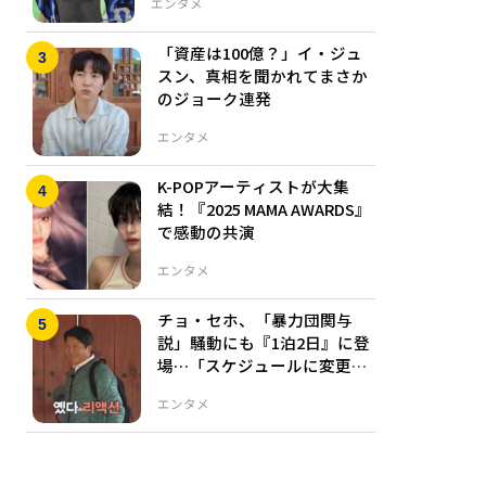
エンタメ
「資産は100億？」イ・ジュ
スン、真相を聞かれてまさか
のジョーク連発
エンタメ
K-POPアーティストが大集
結！『2025 MAMA AWARDS』
で感動の共演
エンタメ
チョ・セホ、「暴力団関与
説」騒動にも『1泊2日』に登
場…「スケジュールに変更な
し」
エンタメ