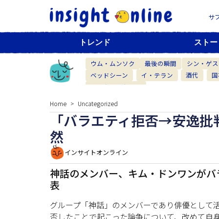
サ
トレンド
ストー
ウム・ムンソク
最後の瞬間
シン・ゲス
ベッドシーン
イ・テラン
酒代
国
ベーカリーカフェ
Home
Uncategorized
「バラエティ拒否→安逸批
然
インサイトオンライン
神話のメンバー、キム・ドンワンがバ
表
グループ「神話」のメンバーであり俳優として
否したことで起こった論争について、改めて自