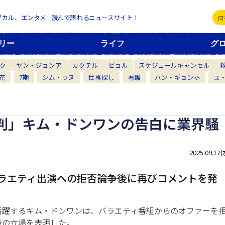
ブカル、エンタメ…読んで語れるニュースサイト！
リー
ライフ
グ
ク
ヤン・ジョンア
カクテル
ビョル
スケジュールキャンセル
花
7期
シム・ウヌ
仕事探し
看護
ハン・ギョンホ
ユ
判」キム・ドンワンの告白に業界騒
2025.09.17(
ラエティ出演への拒否論争後に再びコメントを発
活躍するキム・ドンワンは、バラエティ番組からのオファーを
身の立場を表明した。