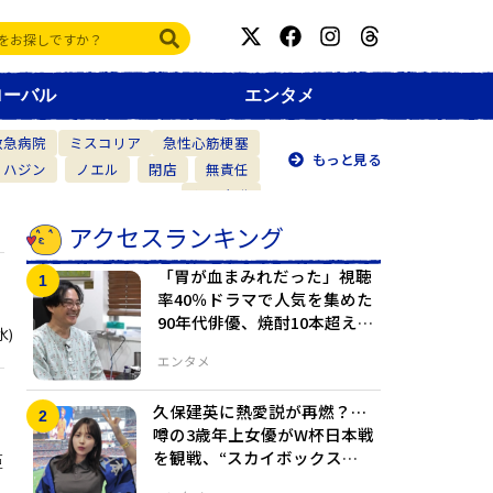
ローバル
エンタメ
救急病院
ミスコリア
急性心筋梗塞
もっと見る
・ハジン
ノエル
閉店
無責任
仲間意識
アクセスランキング
「胃が血まみれだった」視聴
率40％ドラマで人気を集めた
90年代俳優、焼酎10本超えの
水)
生活で異変
エンタメ
久保建英に熱愛説が再燃？…
噂の3歳年上女優がW杯日本戦
を観戦、“スカイボックス
拒
席”にファンざわつく