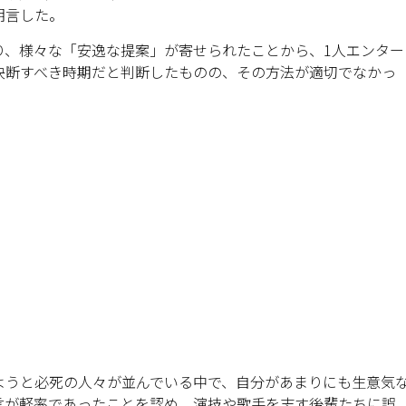
明言した。
り、様々な「安逸な提案」が寄せられたことから、1人エンター
決断すべき時期だと判断したものの、その方法が適切でなかっ
ようと必死の人々が並んでいる中で、自分があまりにも生意気
言が軽率であったことを認め、演技や歌手を志す後輩たちに誤