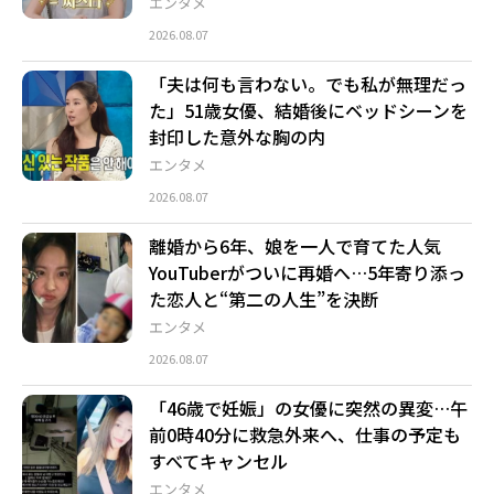
エンタメ
2026.08.07
「夫は何も言わない。でも私が無理だっ
た」51歳女優、結婚後にベッドシーンを
封印した意外な胸の内
エンタメ
2026.08.07
離婚から6年、娘を一人で育てた人気
YouTuberがついに再婚へ…5年寄り添っ
た恋人と“第二の人生”を決断
エンタメ
2026.08.07
「46歳で妊娠」の女優に突然の異変…午
前0時40分に救急外来へ、仕事の予定も
すべてキャンセル
エンタメ