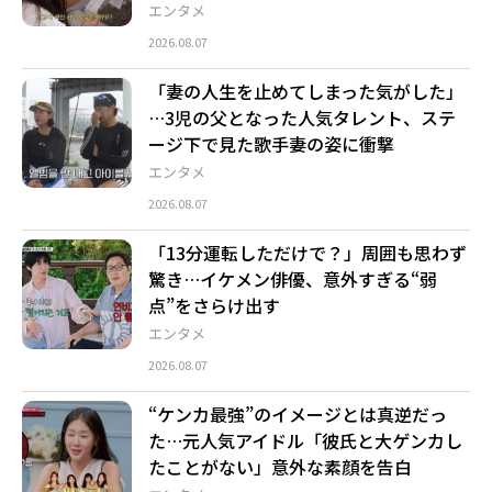
エンタメ
2026.08.07
「妻の人生を止めてしまった気がした」
…3児の父となった人気タレント、ステ
ージ下で見た歌手妻の姿に衝撃
エンタメ
2026.08.07
「13分運転しただけで？」周囲も思わず
驚き…イケメン俳優、意外すぎる“弱
点”をさらけ出す
エンタメ
2026.08.07
“ケンカ最強”のイメージとは真逆だっ
た…元人気アイドル「彼氏と大ゲンカし
たことがない」意外な素顔を告白