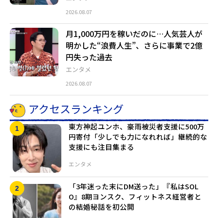
2026.08.07
月1,000万円を稼いだのに…人気芸人が
明かした“浪費人生”、さらに事業で2億
円失った過去
エンタメ
2026.08.07
アクセスランキング
東方神起ユンホ、豪雨被災者支援に500万
円寄付「少しでも力になれれば」継続的な
支援にも注目集まる
エンタメ
「3年迷った末にDM送った」『私はSOL
O』8期ヨンスク、フィットネス経営者と
の結婚秘話を初公開