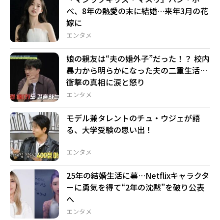
ベ、8年の熱愛の末に結婚…来年3月の花
嫁に
エンタメ
娘の親友は“夫の婚外子”だった！？ 校内
暴力から明らかになった夫の二重生活…
衝撃の真相に涙と怒り
エンタメ
モデル兼タレントのチュ・ウジェが語
る、大学受験の思い出！
エンタメ
25年の結婚生活に幕…Netflixキャラクタ
ーに勇気を得て“2年の沈黙”を破り公表
へ
エンタメ