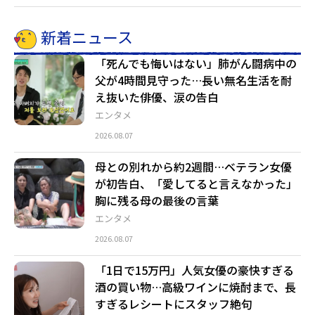
新着ニュース
「死んでも悔いはない」肺がん闘病中の
父が4時間見守った…長い無名生活を耐
え抜いた俳優、涙の告白
エンタメ
2026.08.07
母との別れから約2週間…ベテラン女優
が初告白、「愛してると言えなかった」
胸に残る母の最後の言葉
エンタメ
2026.08.07
「1日で15万円」人気女優の豪快すぎる
酒の買い物…高級ワインに焼酎まで、長
すぎるレシートにスタッフ絶句