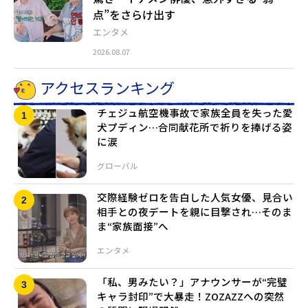
点”をさらけ出す
エンタメ
2026.08.07
アクセスランキング
チェジュ航空機事故で家族全員を失った愛
犬プディン…合同献花所で祈りを捧げる姿
に涙
グローバル
交際経験ゼロを告白した人気女優、見合い
相手との夜デートを親に目撃され…そのま
ま“家族面接”へ
エンタメ
「私、男みたい？」アナウンサーが“完璧
キャラ封印”で大暴走！ZOZAZZへの突然