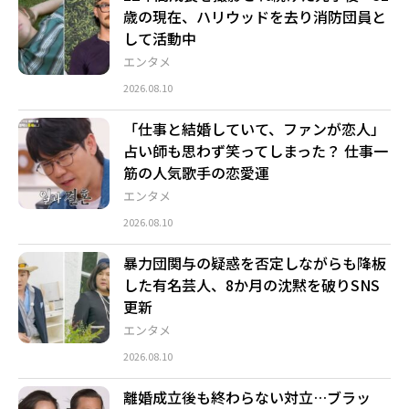
歳の現在、ハリウッドを去り消防団員と
して活動中
エンタメ
2026.08.10
「仕事と結婚していて、ファンが恋人」
占い師も思わず笑ってしまった？ 仕事一
筋の人気歌手の恋愛運
エンタメ
2026.08.10
暴力団関与の疑惑を否定しながらも降板
した有名芸人、8か月の沈黙を破りSNS
更新
エンタメ
2026.08.10
離婚成立後も終わらない対立…ブラッ