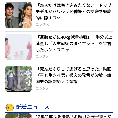
「恋人だけは巻き込みたくない」トップ
モデルがハリウッド俳優との交際を徹底
的に隠すワケ
エンタメ
「運動せずに40kg減量挑戦」…半分以上
減量し「人生最後のダイエット」を宣言
したホン・ユニャ
エンタメ
「死んだふりして逃げると思った」映画
『王と生きる男』観客の発言が波紋…韓
国史の認識めぐり議論
エンタメ
新着ニュース
12年間成長を撮影され続けた元子役…31