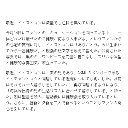
最近、イ・スヒョンは減量でも注目を集めている。
今月14日にファンとのコミュニケーションを図っている中、「一
体どれだけ痩せたの？健康が何より大事だよ」というファンから
の心配の質問に対し、イ・スヒョンは「ありがとう。今が生まれ
てから一番健康だ」と親指の絵文字を添えて答えた。公開された
写真では、黒のミニワンピースを完璧に着こなし、スリムな体型
と健康的な雰囲気が際立っていた。
最近、イ・スヒョンは、実の兄であり、AKMUのメンバーである
イ・チャンヒョクと同居している近況についても明かした。以前
はそれぞれ一人暮らしをしていたが、再び同居するようになり、
「海兵隊出身の兄の生活リズムに合わせて暮らしている」と語っ
た。朝は聖書を読み、運動後には健康食を取り入れているとい
う。さらに、昼食と夕食を二人で食べるということもファンの関
心を引いている。