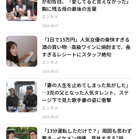
が初告白、「愛してると言えなかった」
胸に残る母の最後の言葉
エンタメ
2026.08.07
「1日で15万円」人気女優の豪快すぎる
酒の買い物…高級ワインに焼酎まで、長
すぎるレシートにスタッフ絶句
エンタメ
2026.08.07
「妻の人生を止めてしまった気がした」
…3児の父となった人気タレント、ステ
ージ下で見た歌手妻の姿に衝撃
エンタメ
2026.08.07
「13分運転しただけで？」周囲も思わず
驚き…イケメン俳優、意外すぎる“弱