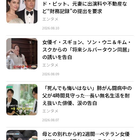
ド・ピット、元妻に出演料や不動産な
ど“財務記録”の提出を要求
エンタメ
2026.08.10
女優イ・スギョン、ソン・ウニ＆キム・
スクからの「将来シルバータウン同居」
の誘いを告白
エンタメ
2026.08.09
「死んでも悔いはない」肺がん闘病中の
父が4時間見守った…長い無名生活を耐
え抜いた俳優、涙の告白
エンタメ
2026.08.07
母との別れから約2週間…ベテラン女優